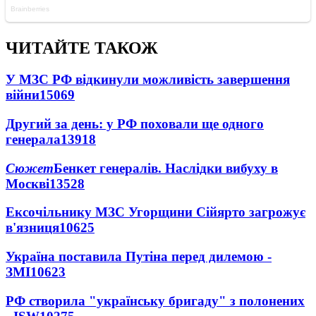
ЧИТАЙТЕ ТАКОЖ
У МЗС РФ відкинули можливість завершення
війни
15069
Другий за день: у РФ поховали ще одного
генерала
13918
Сюжет
Бенкет генералів. Наслідки вибуху в
Москві
13528
Ексочільнику МЗС Угорщини Сійярто загрожує
в'язниця
10625
Україна поставила Путіна перед дилемою -
ЗМІ
10623
РФ створила "українську бригаду" з полонених