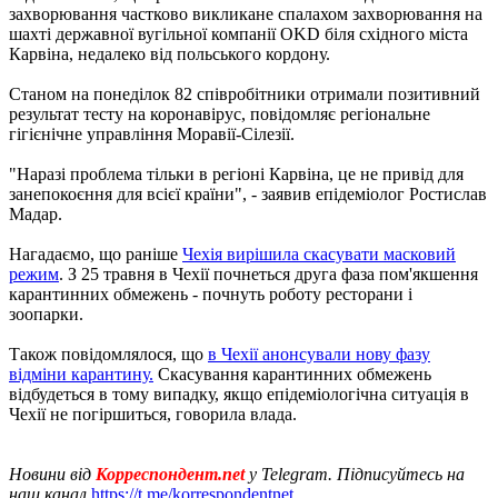
захворювання частково викликане спалахом захворювання на
шахті державної вугільної компанії OKD біля східного міста
Карвіна, недалеко від польського кордону.
Станом на понеділок 82 співробітники отримали позитивний
результат тесту на коронавірус, повідомляє регіональне
гігієнічне управління Моравії-Сілезії.
"Наразі проблема тільки в регіоні Карвіна, це не привід для
занепокоєння для всієї країни", - заявив епідеміолог Ростислав
Мадар.
Нагадаємо, що раніше
Чехія вирішила скасувати масковий
режим
. З 25 травня в Чехії почнеться друга фаза пом'якшення
карантинних обмежень - почнуть роботу ресторани і
зоопарки.
Також повідомлялося, що
в Чехії анонсували нову фазу
відміни карантину.
Скасування карантинних обмежень
відбудеться в тому випадку, якщо епідеміологічна ситуація в
Чехії не погіршиться, говорила влада.
Новини від
Корреспондент.net
у Telegram. Підписуйтесь на
наш канал
https://t.me/korrespondentnet