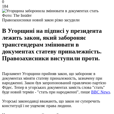
0
184
Фото: The Insider
Правозахисники новий закон різко засудили
В Угорщині на підписі у президента
лежить закон, який забороняє
трансгендерам змінювати в
документах статеву приналежність.
Правозахисники виступили проти.
Парламент Угорщини прийняв закон, що забороняє в
документах міняти статеву приналежність, зазначену при
народженні. Закон був запропонований правлячою партією
Фідес. Тепер в угорських документах замість слова "стать"
буде новий термін - "стать при народженні", пише
BBC News
.
Угорські законодавці вважають, що закон не суперечить
конституції і не ущемляє права людини.