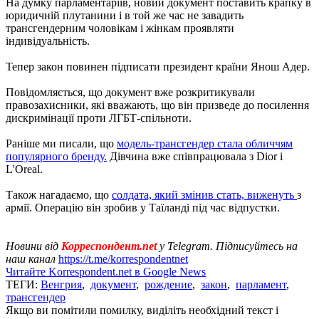
На думку парламентаріїв, новий документ поставить крапку в
юридичній плутанини і в той же час не завадить
трансгендерним чоловікам і жінкам проявляти
індивідуальність.
Тепер закон повинен підписати президент країни Янош Адер.
Повідомляється, що документ вже розкритикували
правозахисники, які вважають, що він призведе до посилення
дискримінації проти ЛГБТ-спільноти.
Раніше ми писали, що
модель-трансгендер стала обличчям
популярного бренду.
Дівчина вже співпрацювала з Dior і
L'Oreal.
Також нагадаємо, що
солдата, який змінив стать, виженуть
з
армії. Операцію він зробив у Таїланді під час відпустки.
Новини від
Корреспондент.net
у Telegram. Підписуйтесь на
наш канал
https://t.me/korrespondentnet
Читайте Korrespondent.net в Google News
ТЕГИ:
Венгрия
,
документ
,
рождение
,
закон
,
парламент
,
трансгендер
Якщо ви помітили помилку, виділіть необхідний текст і