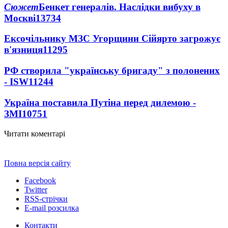
Сюжет
Бенкет генералів. Наслідки вибуху в
Москві
13734
Ексочільнику МЗС Угорщини Сійярто загрожує
в'язниця
11295
РФ створила "українську бригаду" з полонених
- ISW
11244
Україна поставила Путіна перед дилемою -
ЗМІ
10751
Читати коментарі
Повна версія сайту
Facebook
Twitter
RSS-стрічки
E-mail розсилка
Контакти