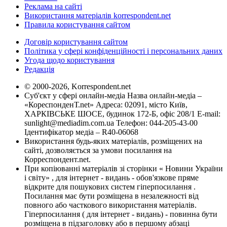
Реклама на сайті
Використання матеріалів korrespondent.net
Правила користування сайтом
Договір користування сайтом
Політика у сфері конфіденційності і персональних даних
Угода щодо користування
Редакція
© 2000-2026, Korrespondent.net
Суб'єкт у сфері онлайн-медіа Назва онлайн-медіа –
«КореспонденТ.net» Адреса: 02091, місто Київ,
ХАРКІВСЬКЕ ШОСЕ, будинок 172-Б, офіс 208/1 E-mail:
sunlight@mediadim.com.ua
Телефон: 044-205-43-00
Ідентифікатор медіа – R40-06068
Використання будь-яких матеріалів, розміщених на
сайті, дозволяється за умови посилання на
Корреспондент.net.
При копіюванні матеріалів зі сторінки « Новини України
і світу» , для інтернет - видань - обов'язкове пряме
відкрите для пошукових систем гіперпосилання .
Посилання має бути розміщена в незалежності від
повного або часткового використання матеріалів.
Гіперпосилання ( для інтернет - видань) - повинна бути
розміщена в підзаголовку або в першому абзаці