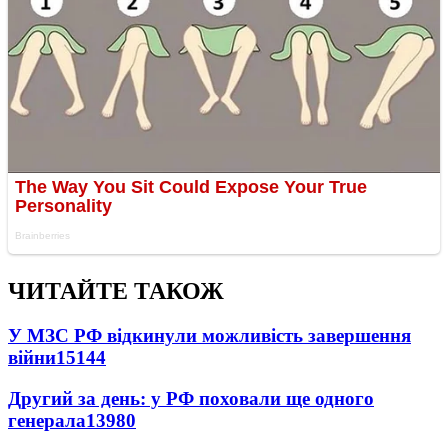
ЧИТАЙТЕ ТАКОЖ
У МЗС РФ відкинули можливість завершення
війни
15144
Другий за день: у РФ поховали ще одного
генерала
13980