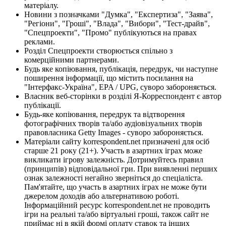
матеріалу.
Новини з позначками "Думка", "Експертиза", "Заява",
"Регіони", "Гроші", "Влада", "Вибори", "Тест-драйв",
"Спецпроекти", "Промо" публікуються на правах
реклами.
Розділ Спецпроекти створюється спільно з
комерційними партнерами.
Будь яке копіювання, публікація, передрук, чи наступне
поширення інформації, що містить посилання на
"Інтерфакс-Україна", EPA / UPG, суворо забороняється.
Власник веб-сторінки в розділі Я-Корреспондент є автор
публікації.
Будь-яке копіювання, передрук та відтворення
фотографічних творів та/або аудіовізуальних творів
правовласника Getty Images - суворо забороняється.
Матеріали сайту korrespondent.net призначені для осіб
старше 21 року (21+). Участь в азартних іграх може
викликати ігрову залежність. Дотримуйтесь правил
(принципів) відповідальної гри. При виявленні перших
ознак залежності негайно зверніться до спеціаліста.
Пам'ятайте, що участь в азартних іграх не може бути
джерелом доходів або альтернативою роботі.
Інформаційний ресурс korrespondent.net не проводить
ігри на реальні та/або віртуальні гроші, також сайт не
приймає ні в якій формі оплату ставок та інших