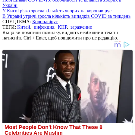
Україні
У Києві різко зросла кількість хворих на коронавірус
В Україні утричі зросла кількість випадків COVID за тиждень
СПЕЦТЕМА:
Коронавірус
ТЕГИ:
Китай
,
инфекция
,
КНР
,
заражение
Якщо ви помітили помилку, виділіть необхідний текст і
натисніть Ctrl + Enter, щоб повідомити про це редакцію.