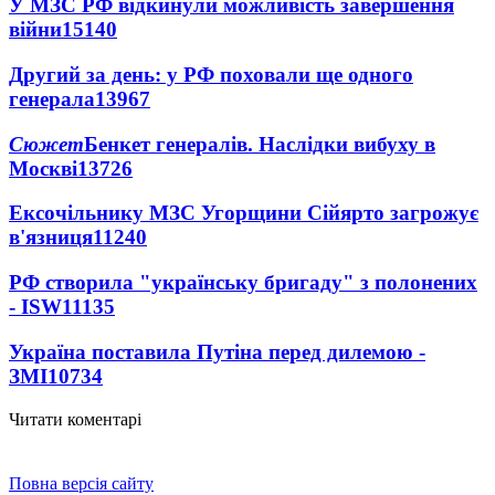
У МЗС РФ відкинули можливість завершення
війни
15140
Другий за день: у РФ поховали ще одного
генерала
13967
Сюжет
Бенкет генералів. Наслідки вибуху в
Москві
13726
Ексочільнику МЗС Угорщини Сійярто загрожує
в'язниця
11240
РФ створила "українську бригаду" з полонених
- ISW
11135
Україна поставила Путіна перед дилемою -
ЗМІ
10734
Читати коментарі
Повна версія сайту