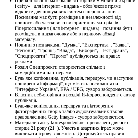
При копіюванні матеріалів зі сторінки « Новини України
і світу» , для інтернет - видань - обов'язкове пряме
відкрите для пошукових систем гіперпосилання .
Посилання має бути розміщена в незалежності від
повного або часткового використання матеріалів.
Гіперпосилання ( для інтернет - видань) - повинна бути
розміщена в підзаголовку або в першому абзаці
матеріалу.
Новини з позначками "Думка", "Експертиза", "Заява",
"Регіони", "Гроші", "Влада", "Вибори", "Тест-драйв",
"Спецпроекти", "Промо" публікуються на правах
реклами.
Розділ Спецпроекти створюється спільно з
комерційними партнерами.
Будь яке копіювання, публікація, передрук, чи наступне
поширення інформації, що містить посилання на
"Інтерфакс-Україна", EPA / UPG, суворо забороняється.
Власник веб-сторінки в розділі Я-Корреспондент є автор
публікації.
Будь-яке копіювання, передрук та відтворення
фотографічних творів та/або аудіовізуальних творів
правовласника Getty Images - суворо забороняється.
Матеріали сайту korrespondent.net призначені для осіб
старше 21 року (21+). Участь в азартних іграх може
викликати ігрову залежність. Дотримуйтесь правил