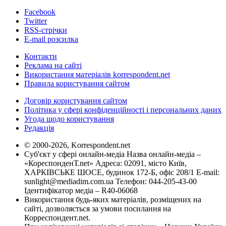
Facebook
Twitter
RSS-стрічки
E-mail розсилка
Контакти
Реклама на сайті
Використання матеріалів korrespondent.net
Правила користування сайтом
Договір користування сайтом
Політика у сфері конфіденційності і персональних даних
Угода щодо користування
Редакція
© 2000-2026, Korrespondent.net
Суб'єкт у сфері онлайн-медіа Назва онлайн-медіа –
«КореспонденТ.net» Адреса: 02091, місто Київ,
ХАРКІВСЬКЕ ШОСЕ, будинок 172-Б, офіс 208/1 E-mail:
sunlight@mediadim.com.ua
Телефон: 044-205-43-00
Ідентифікатор медіа – R40-06068
Використання будь-яких матеріалів, розміщених на
сайті, дозволяється за умови посилання на
Корреспондент.net.