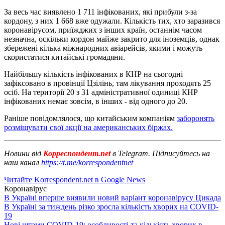
За весь час виявлено 1 711 інфікованих, які прибули з-за
кордону, з них 1 668 вже одужали. Кількість тих, хто заразився
коронавірусом, приїжджих з інших країн, останнім часом
незначна, оскільки кордон майже закрито для іноземців, однак
збережені кілька міжнародних авіарейсів, якими і можуть
скористатися китайські громадяни.
Найбільшу кількість інфікованих в КНР на сьогодні
зафіксовано в провінції Цзілінь, там лікування проходять 25
осіб. На території 20 з 31 адміністративної одиниці КНР
інфікованих немає зовсім, в інших - від одного до 20.
Раніше повідомлялося, що китайським компаніям
заборонять
розміщувати свої акції на американських біржах.
Новини від
Корреспондент.net
в Telegram. Підписуйтесь на
наш канал
https://t.me/korrespondentnet
Читайте Korrespondent.net в Google News
Коронавірус
В Україні вперше виявили новий варіант коронавірусу Цикада
В Україні за тиждень різко зросла кількість хворих на COVID-
19
Нові штами COVID-19: особливості та кількість хворих в