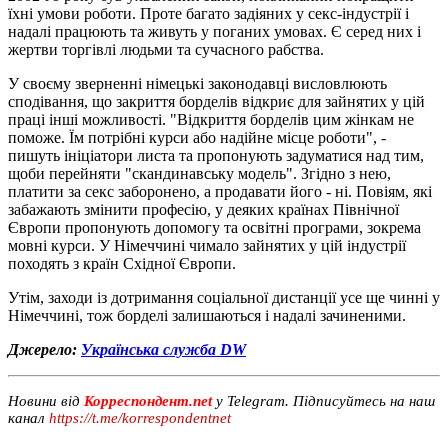
їхні умови роботи. Проте багато задіяних у секс-індустрії і
надалі працюють та живуть у поганих умовах. Є серед них і
жертви торгівлі людьми та сучасного рабства.
У своєму зверненні німецькі законодавці висловлюють
сподівання, що закриття борделів відкриє для зайнятих у цій
праці інші можливості. "Відкриття борделів цим жінкам не
поможе. Їм потрібні курси або надійне місце роботи", -
пишуть ініціатори листа та пропонують задуматися над тим,
щоби перейняти "скандинавську модель". Згідно з нею,
платити за секс заборонено, а продавати його - ні. Повіям, які
забажають змінити професію, у деяких країнах Північної
Європи пропонують допомогу та освітні програми, зокрема
мовні курси. У Німеччині чимало зайнятих у цій індустрії
походять з країн Східної Європи.
Утім, заходи із дотримання соціальної дистанції усе ще чинні у
Німеччині, тож борделі залишаються і надалі зачиненими.
Джерело:
Українська служба DW
Новини від
Корреспондент.net
у Telegram. Підписуйтесь на наш
канал
https://t.me/korrespondentnet