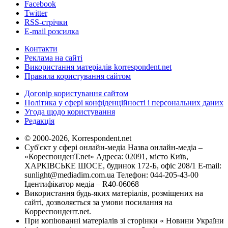
Facebook
Twitter
RSS-стрічки
E-mail розсилка
Контакти
Реклама на сайті
Використання матеріалів korrespondent.net
Правила користування сайтом
Договір користування сайтом
Політика у сфері конфіденційності і персональних даних
Угода щодо користування
Редакція
© 2000-2026, Korrespondent.net
Суб'єкт у сфері онлайн-медіа Назва онлайн-медіа –
«КореспонденТ.net» Адреса: 02091, місто Київ,
ХАРКІВСЬКЕ ШОСЕ, будинок 172-Б, офіс 208/1 E-mail:
sunlight@mediadim.com.ua
Телефон: 044-205-43-00
Ідентифікатор медіа – R40-06068
Використання будь-яких матеріалів, розміщених на
сайті, дозволяється за умови посилання на
Корреспондент.net.
При копіюванні матеріалів зі сторінки « Новини України