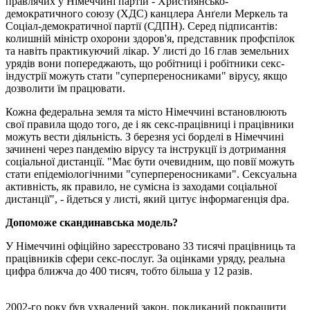
правлячих у Німеччині партій - Християнсько-
демократичного союзу (ХДС) канцлера Анґели Меркель та
Соціал-демократичної партії (СДПН). Серед підписантів:
колишній міністр охорони здоров'я, представник профспілок
та навіть практикуючий лікар. У листі до 16 глав земельних
урядів вони попереджають, що робітниці і робітники секс-
індустрії можуть стати "суперпереносниками" вірусу, якщо
дозволити їм працювати.
Кожна федеральна земля та місто Німеччині встановлюють
свої правила щодо того, де і як секс-працівниці і працівники
можуть вести діяльність. З березня усі борделі в Німеччині
зачинені через пандемію вірусу та інструкції із дотримання
соціальної дистанції. "Має бути очевидним, що повії можуть
стати епідеміологічними "суперпереносниками". Сексуальна
активність, як правило, не сумісна із заходами соціальної
дистанції", - йдеться у листі, який цитує інформагенція dpa.
Допоможе скандинавська модель?
У Німеччині офіційно зареєстровано 33 тисячі працівниць та
працівників сфери секс-послуг. За оцінками уряду, реальна
цифра ближча до 400 тисяч, тобто більша у 12 разів.
2002-го року був ухвалений закон, покликаний покращити