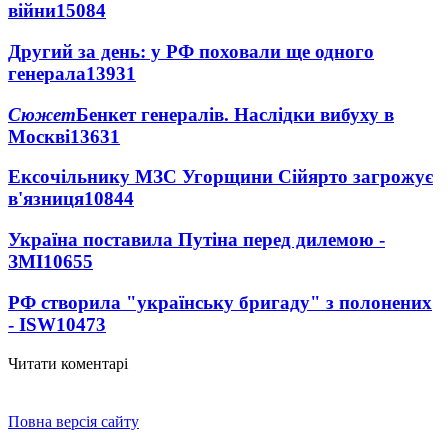
війни
15084
Другий за день: у РФ поховали ще одного
генерала
13931
Сюжет
Бенкет генералів. Наслідки вибуху в
Москві
13631
Ексочільнику МЗС Угорщини Сійярто загрожує
в'язниця
10844
Україна поставила Путіна перед дилемою -
ЗМІ
10655
РФ створила "українську бригаду" з полонених
- ISW
10473
Читати коментарі
Повна версія сайту