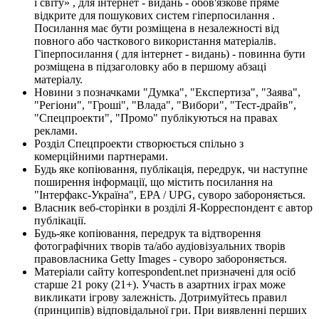
і світу» , для інтернет - видань - обов'язкове пряме
відкрите для пошукових систем гіперпосилання .
Посилання має бути розміщена в незалежності від
повного або часткового використання матеріалів.
Гіперпосилання ( для інтернет - видань) - повинна бути
розміщена в підзаголовку або в першому абзаці
матеріалу.
Новини з позначками "Думка", "Експертиза", "Заява",
"Регіони", "Гроші", "Влада", "Вибори", "Тест-драйв",
"Спецпроекти", "Промо" публікуються на правах
реклами.
Розділ Спецпроекти створюється спільно з
комерційними партнерами.
Будь яке копіювання, публікація, передрук, чи наступне
поширення інформації, що містить посилання на
"Інтерфакс-Україна", EPA / UPG, суворо забороняється.
Власник веб-сторінки в розділі Я-Корреспондент є автор
публікації.
Будь-яке копіювання, передрук та відтворення
фотографічних творів та/або аудіовізуальних творів
правовласника Getty Images - суворо забороняється.
Матеріали сайту korrespondent.net призначені для осіб
старше 21 року (21+). Участь в азартних іграх може
викликати ігрову залежність. Дотримуйтесь правил
(принципів) відповідальної гри. При виявленні перших