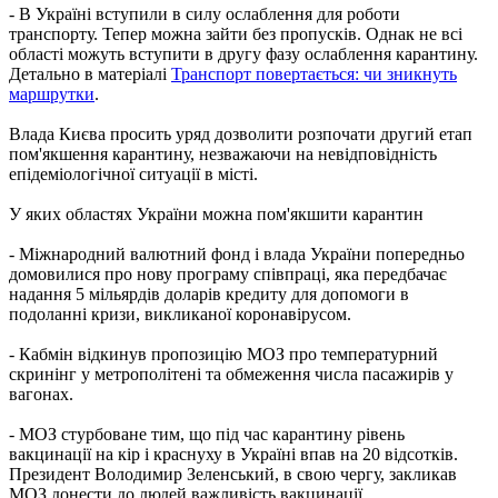
- В Україні вступили в силу ослаблення для роботи
транспорту. Тепер можна зайти без пропусків. Однак не всі
області можуть вступити в другу фазу ослаблення карантину.
Детально в матеріалі
Транспорт повертається: чи зникнуть
маршрутки
.
Влада Києва просить уряд дозволити розпочати другий етап
пом'якшення карантину, незважаючи на невідповідність
епідеміологічної ситуації в місті.
У яких областях України можна пом'якшити карантин
- Міжнародний валютний фонд і влада України попередньо
домовилися про нову програму співпраці, яка передбачає
надання 5 мільярдів доларів кредиту для допомоги в
подоланні кризи, викликаної коронавірусом.
- Кабмін відкинув пропозицію МОЗ про температурний
скринінг у метрополітені та обмеження числа пасажирів у
вагонах.
- МОЗ стурбоване тим, що під час карантину рівень
вакцинації на кір і краснуху в Україні впав на 20 відсотків.
Президент Володимир Зеленський, в свою чергу, закликав
МОЗ донести до людей важливість вакцинації.