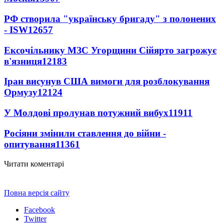
РФ створила "українську бригаду" з полонених
- ISW
12657
Ексочільнику МЗС Угорщини Сійярто загрожує
в'язниця
12183
Іран висунув США вимоги для розблокування
Ормузу
12124
У Молдові пролунав потужний вибух
11911
Росіяни змінили ставлення до війни -
опитування
11361
Читати коментарі
Повна версія сайту
Facebook
Twitter