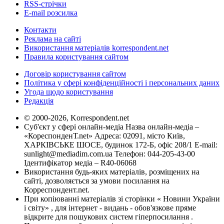
RSS-стрічки
E-mail розсилка
Контакти
Реклама на сайті
Використання матеріалів korrespondent.net
Правила користування сайтом
Договір користування сайтом
Політика у сфері конфіденційності і персональних даних
Угода щодо користування
Редакція
© 2000-2026, Korrespondent.net
Суб'єкт у сфері онлайн-медіа Назва онлайн-медіа –
«КореспонденТ.net» Адреса: 02091, місто Київ,
ХАРКІВСЬКЕ ШОСЕ, будинок 172-Б, офіс 208/1 E-mail:
sunlight@mediadim.com.ua
Телефон: 044-205-43-00
Ідентифікатор медіа – R40-06068
Використання будь-яких матеріалів, розміщених на
сайті, дозволяється за умови посилання на
Корреспондент.net.
При копіюванні матеріалів зі сторінки « Новини України
і світу» , для інтернет - видань - обов'язкове пряме
відкрите для пошукових систем гіперпосилання .