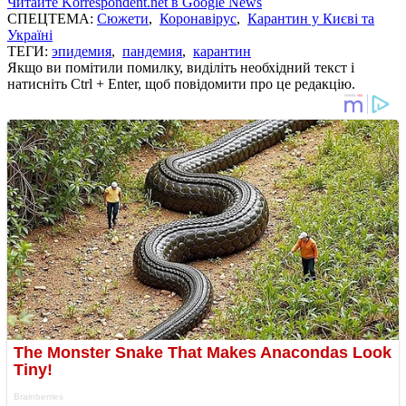
Читайте Korrespondent.net в Google News
СПЕЦТЕМА:
Сюжети
,
Коронавірус
,
Карантин у Києві та
Україні
ТЕГИ:
эпидемия
,
пандемия
,
карантин
Якщо ви помітили помилку, виділіть необхідний текст і
натисніть Ctrl + Enter, щоб повідомити про це редакцію.