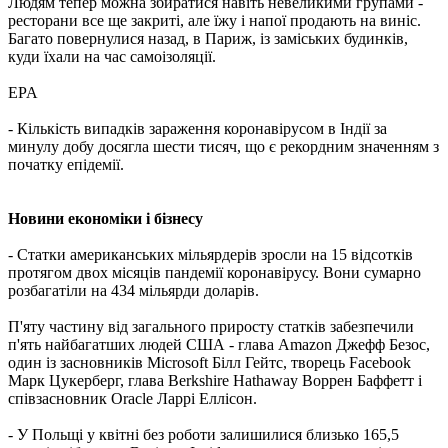
Людям тепер можна збиратися навіть невеликими групами -
ресторани все ще закриті, але їжу і напої продають на виніс.
Багато повернулися назад, в Париж, із заміських будинків,
куди їхали на час самоізоляції.
EPA
- Кількість випадків зараження коронавірусом в Індії за
минулу добу досягла шести тисяч, що є рекордним значенням з
початку епідемії.
Новини економіки і бізнесу
- Статки американських мільярдерів зросли на 15 відсотків
протягом двох місяців пандемії коронавірусу. Вони сумарно
розбагатіли на 434 мільярди доларів.
П'яту частину від загального приросту статків забезпечили
п'ять найбагатших людей США - глава Amazon Джефф Безос,
один із засновників Microsoft Білл Гейтс, творець Facebook
Марк Цукерберг, глава Berkshire Hathaway Воррен Баффетт і
співзасновник Oracle Ларрі Еллісон.
- У Польщі у квітні без роботи залишилися близько 165,5