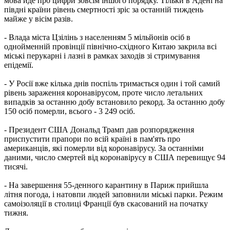
мова йде про цифри зовсім іншого порядку. Тільки в Адені на
півдні країни рівень смертності зріс за останній тиждень
майже у вісім разів.
- Влада міста Цзілінь з населенням 5 мільйонів осіб в
однойменній провінції північно-східного Китаю закрила всі
міські перукарні і лазні в рамках заходів зі стримування
епідемії.
- У Росії вже кілька днів поспіль тримається один і той самий
рівень зараження коронавірусом, проте число летальних
випадків за останню добу встановило рекорд. За останню добу
150 осіб померли, всього - 3 249 осіб.
- Президент США Дональд Трамп дав розпорядження
приспустити прапори по всій країні в пам'ять про
американців, які померли від коронавірусу. За останніми
даними, число смертей від коронавірусу в США перевищує 94
тисячі.
- На завершення 55-денного карантину в Париж прийшла
літня погода, і натовпи людей заповнили міські парки. Режим
самоізоляції в столиці Франції був скасований на початку
тижня.