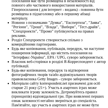
Посилання має бути розміщена в незалежності від
повного або часткового використання матеріалів.
Гіперпосилання ( для інтернет - видань) - повинна бути
розміщена в підзаголовку або в першому абзаці
матеріалу.
Новини з позначками "Думка", "Експертиза", "Заява",
"Регіони", "Гроші", "Влада", "Вибори", "Тест-драйв",
"Спецпроекти", "Промо" публікуються на правах
реклами.
Розділ Спецпроекти створюється спільно з
комерційними партнерами.
Будь яке копіювання, публікація, передрук, чи наступне
поширення інформації, що містить посилання на
"Інтерфакс-Україна", EPA / UPG, суворо забороняється.
Власник веб-сторінки в розділі Я-Корреспондент є автор
публікації.
Будь-яке копіювання, передрук та відтворення
фотографічних творів та/або аудіовізуальних творів
правовласника Getty Images - суворо забороняється.
Матеріали сайту korrespondent.net призначені для осіб
старше 21 року (21+). Участь в азартних іграх може
викликати ігрову залежність. Дотримуйтесь правил
(принципів) відповідальної гри. При виявленні перших
ознак залежності негайно зверніться до спеціаліста.
Пам'ятайте, що участь в азартних іграх не може бути