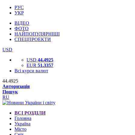
РУС
УКР
ВІДЕО
ФОТО
НАЙПОПУЛЯРНІШІ
СПЕЦПРОЕКТИ
USD
USD
44.4925
EUR
51.3357
Всі курси валют
44.4925
Авторизація
Пошук
RU
ВСІ РОЗДІЛИ
Головна
Україна
Місто
Світ