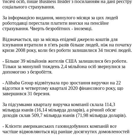
тисячі осіб, пише Business Insider з посиланням на дані реєстру
соціального страхування.
За інформацією видання, минулого місяця за цих людей
роботодавці перестали платити внески на пенсійне
страхування. Чверть безробітних - іноземці.
Відзначається, що за місяць епідемії джерело коштів для
існування втратили в п'ять разів більше людей, ніж на початку
кризи 2008 року, коли без роботи залишилися 34 тисячі людей.
- Більше 39 мільйонів жителів США залишилися без роботи.
Тільки за минулий тиждень 2,4 мільйона осіб звернулися за
допомогою з безробіття.
- Alibaba Group відзвітувала про зростання виручки на 22
відсотки в четвертому кварталі 2020 фінансового року, що
завершився 31 березня.
За підсумками кварталу виручка компанії склала 114,3
мільярда юанів (16,14 мільярда доларів), а річний обсяг
доходів склав 509,7 мільярда юанів (71,98 мільярда доларів).
- Клієнти американських газовидобувних компаній все
частіше відмовляються від раніше досягнутих домовленостей