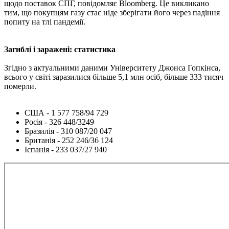
щодо поставок СПГ, повідомляє Bloomberg. Це викликано
тим, що покупцям газу стає ніде зберігати його через падіння
попиту на тлі пандемії.
Загиблі і заражені: статистика
Згідно з актуальними даними Університету Джонса Гопкінса,
всього у світі заразилися більше 5,1 млн осіб, більше 333 тисяч
померли.
США - 1 577 758/94 729
Росія - 326 448/3249
Бразилія - ​​310 087/20 047
Британія - 252 246/36 124
Іспанія - 233 037/27 940