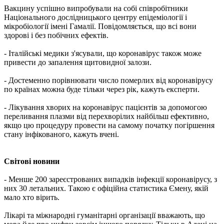
Вакцину успішно випробували на собі співробітники
Національного дослідницького центру епідеміології і
мікробіології імені Гамалії. Повідомляється, що всі вони
здорові і без побічних ефектів.
- Італійські медики з'ясували, що коронавірус також може
привести до запалення щитовидної залози.
- Достеменно порівнювати число померлих від коронавірусу
по країнах можна буде тільки через рік, кажуть експерти.
- Лікування хворих на коронавірус пацієнтів за допомогою
переливання плазми від перехворілих найбільш ефективно,
якщо цю процедуру провести на самому початку погіршення
стану інфікованого, кажуть вчені.
Світові новини
- Менше 200 зареєстрованих випадків інфекції коронавірусу, з
них 30 летальних. Такою є офіційна статистика Ємену, якій
мало хто вірить.
Лікарі та міжнародні гуманітарні організації вважають, що