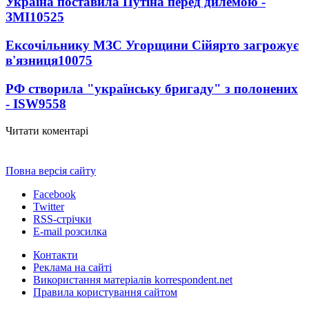
Україна поставила Путіна перед дилемою -
ЗМІ
10525
Ексочільнику МЗС Угорщини Сійярто загрожує
в'язниця
10075
РФ створила "українську бригаду" з полонених
- ISW
9558
Читати коментарі
Повна версія сайту
Facebook
Twitter
RSS-стрічки
E-mail розсилка
Контакти
Реклама на сайті
Використання матеріалів korrespondent.net
Правила користування сайтом