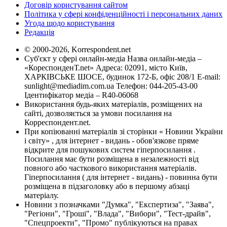
Договір користування сайтом
Політика у сфері конфіденційності і персональних даних
Угода щодо користування
Редакція
© 2000-2026, Korrespondent.net
Суб'єкт у сфері онлайн-медіа Назва онлайн-медіа –
«КореспонденТ.net» Адреса: 02091, місто Київ,
ХАРКІВСЬКЕ ШОСЕ, будинок 172-Б, офіс 208/1 E-mail:
sunlight@mediadim.com.ua
Телефон: 044-205-43-00
Ідентифікатор медіа – R40-06068
Використання будь-яких матеріалів, розміщених на
сайті, дозволяється за умови посилання на
Корреспондент.net.
При копіюванні матеріалів зі сторінки « Новини України
і світу» , для інтернет - видань - обов'язкове пряме
відкрите для пошукових систем гіперпосилання .
Посилання має бути розміщена в незалежності від
повного або часткового використання матеріалів.
Гіперпосилання ( для інтернет - видань) - повинна бути
розміщена в підзаголовку або в першому абзаці
матеріалу.
Новини з позначками "Думка", "Експертиза", "Заява",
"Регіони", "Гроші", "Влада", "Вибори", "Тест-драйв",
"Спецпроекти", "Промо" публікуються на правах