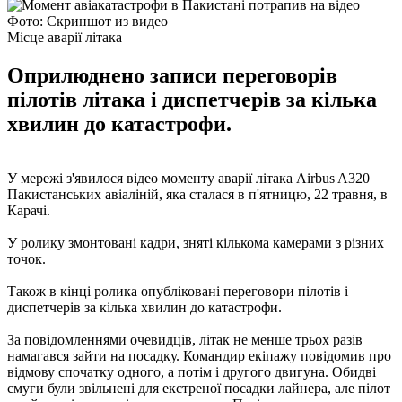
Фото: Скриншот из видео
Місце аварії літака
Оприлюднено записи переговорів
пілотів літака і диспетчерів за кілька
хвилин до катастрофи.
У мережі з'явилося відео моменту аварії літака Airbus A320
Пакистанських авіаліній, яка сталася в п'ятницю, 22 травня, в
Карачі.
У ролику змонтовані кадри, зняті кількома камерами з різних
точок.
Також в кінці ролика опубліковані переговори пілотів і
диспетчерів за кілька хвилин до катастрофи.
За повідомленнями очевидців, літак не менше трьох разів
намагався зайти на посадку. Командир екіпажу повідомив про
відмову спочатку одного, а потім і другого двигуна. Обидві
смуги були звільнені для екстреної посадки лайнера, але пілот