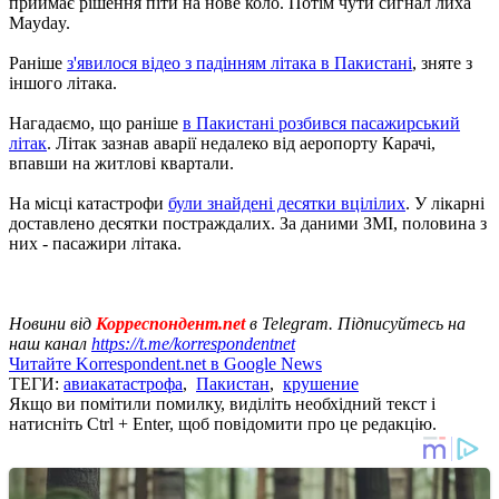
приймає рішення піти на нове коло. Потім чути сигнал лиха
Mayday.
Раніше
з'явилося відео з падінням літака в Пакистані
, зняте з
іншого літака.
Нагадаємо, що раніше
в Пакистані розбився пасажирський
літак
. Літак зазнав аварії недалеко від аеропорту Карачі,
впавши на житлові квартали.
На місці катастрофи
були знайдені десятки вцілілих
. У лікарні
доставлено десятки постраждалих. За даними ЗМІ, половина з
них - пасажири літака.
Новини від
Корреспондент.net
в Telegram. Підписуйтесь на
наш канал
https://t.me/korrespondentnet
Читайте Korrespondent.net в Google News
ТЕГИ:
авиакатастрофа
,
Пакистан
,
крушение
Якщо ви помітили помилку, виділіть необхідний текст і
натисніть Ctrl + Enter, щоб повідомити про це редакцію.