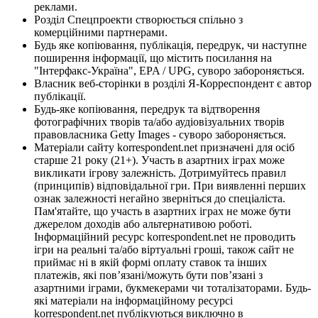
реклами.
Розділ Спецпроекти створюється спільно з
комерційними партнерами.
Будь яке копіювання, публікація, передрук, чи наступне
поширення інформації, що містить посилання на
"Інтерфакс-Україна", EPA / UPG, суворо забороняється.
Власник веб-сторінки в розділі Я-Корреспондент є автор
публікації.
Будь-яке копіювання, передрук та відтворення
фотографічних творів та/або аудіовізуальних творів
правовласника Getty Images - суворо забороняється.
Матеріали сайту korrespondent.net призначені для осіб
старше 21 року (21+). Участь в азартних іграх може
викликати ігрову залежність. Дотримуйтесь правил
(принципів) відповідальної гри. При виявленні перших
ознак залежності негайно зверніться до спеціаліста.
Пам'ятайте, що участь в азартних іграх не може бути
джерелом доходів або альтернативою роботі.
Інформаційний ресурс korrespondent.net не проводить
ігри на реальні та/або віртуальні гроші, також сайт не
приймає ні в якій формі оплату ставок та інших
платежів, які пов’язані/можуть бути пов’язані з
азартними іграми, букмекерами чи тоталізаторами. Будь-
які матеріали на інформаційному ресурсі
korrespondent.net публікуються виключно в