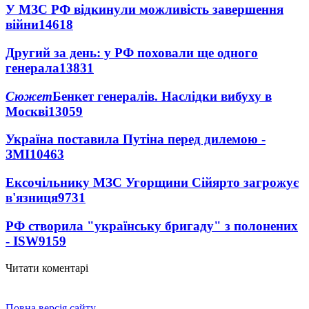
У МЗС РФ відкинули можливість завершення
війни
14618
Другий за день: у РФ поховали ще одного
генерала
13831
Сюжет
Бенкет генералів. Наслідки вибуху в
Москві
13059
Україна поставила Путіна перед дилемою -
ЗМІ
10463
Ексочільнику МЗС Угорщини Сійярто загрожує
в'язниця
9731
РФ створила "українську бригаду" з полонених
- ISW
9159
Читати коментарі
Повна версія сайту