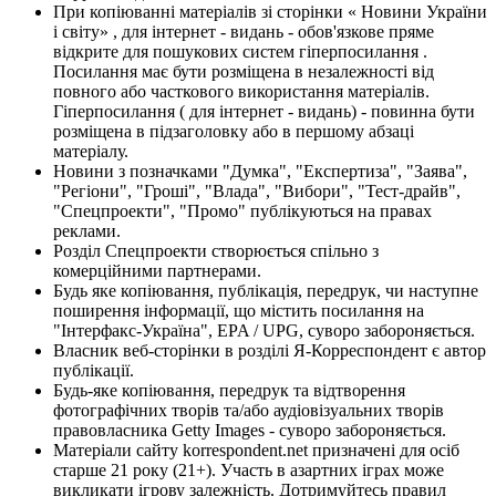
При копіюванні матеріалів зі сторінки « Новини України
і світу» , для інтернет - видань - обов'язкове пряме
відкрите для пошукових систем гіперпосилання .
Посилання має бути розміщена в незалежності від
повного або часткового використання матеріалів.
Гіперпосилання ( для інтернет - видань) - повинна бути
розміщена в підзаголовку або в першому абзаці
матеріалу.
Новини з позначками "Думка", "Експертиза", "Заява",
"Регіони", "Гроші", "Влада", "Вибори", "Тест-драйв",
"Спецпроекти", "Промо" публікуються на правах
реклами.
Розділ Спецпроекти створюється спільно з
комерційними партнерами.
Будь яке копіювання, публікація, передрук, чи наступне
поширення інформації, що містить посилання на
"Інтерфакс-Україна", EPA / UPG, суворо забороняється.
Власник веб-сторінки в розділі Я-Корреспондент є автор
публікації.
Будь-яке копіювання, передрук та відтворення
фотографічних творів та/або аудіовізуальних творів
правовласника Getty Images - суворо забороняється.
Матеріали сайту korrespondent.net призначені для осіб
старше 21 року (21+). Участь в азартних іграх може
викликати ігрову залежність. Дотримуйтесь правил