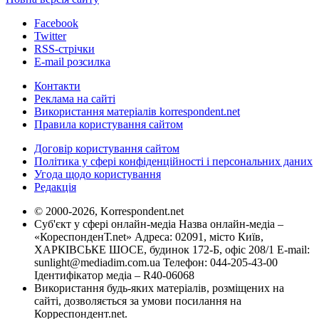
Facebook
Twitter
RSS-стрічки
E-mail розсилка
Контакти
Реклама на сайті
Використання матеріалів korrespondent.net
Правила користування сайтом
Договір користування сайтом
Політика у сфері конфіденційності і персональних даних
Угода щодо користування
Редакція
© 2000-2026, Korrespondent.net
Суб'єкт у сфері онлайн-медіа Назва онлайн-медіа –
«КореспонденТ.net» Адреса: 02091, місто Київ,
ХАРКІВСЬКЕ ШОСЕ, будинок 172-Б, офіс 208/1 E-mail:
sunlight@mediadim.com.ua
Телефон: 044-205-43-00
Ідентифікатор медіа – R40-06068
Використання будь-яких матеріалів, розміщених на
сайті, дозволяється за умови посилання на
Корреспондент.net.