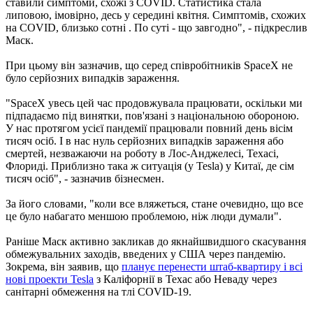
ставили симптоми, схожі з COVID. Статистика стала
липовою, імовірно, десь у середині квітня. Симптомів, схожих
на COVID, близько сотні . По суті - що завгодно", - підкреслив
Маск.
При цьому він зазначив, що серед співробітників SpaceX не
було серйозних випадків зараження.
"SpaceX увесь цей час продовжувала працювати, оскільки ми
підпадаємо під винятки, пов'язані з національною обороною.
У нас протягом усієї пандемії працювали повний день вісім
тисяч осіб. І в нас нуль серйозних випадків зараження або
смертей, незважаючи на роботу в Лос-Анджелесі, Техасі,
Флориді. Приблизно така ж ситуація (у Tesla) у Китаї, де сім
тисяч осіб", - зазначив бізнесмен.
За його словами, "коли все вляжеться, стане очевидно, що все
це було набагато меншою проблемою, ніж люди думали".
Раніше Маск активно закликав до якнайшвидшого скасування
обмежувальних заходів, введених у США через пандемію.
Зокрема, він заявив, що
планує перенести штаб-квартиру і всі
нові проекти Tesla
з Каліфорнії в Техас або Неваду через
санітарні обмеження на тлі COVID-19.