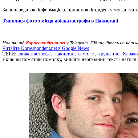
За попередньою інформацією, причиною інциденту могли стати 
З'явилися фото з місця авіакатастрофи в Пакистані
Новини від
Корреспондент.net
у Telegram. Підписуйтесь на наш 
Читайте Korrespondent.net в Google News
ТЕГИ:
авиакатастрофа
,
Пакистан
,
самолет
,
крушение
,
Карачи
Якщо ви помітили помилку, виділіть необхідний текст і натисніт