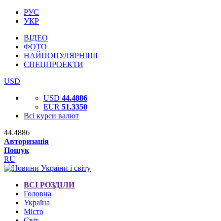
РУС
УКР
ВІДЕО
ФОТО
НАЙПОПУЛЯРНІШІ
СПЕЦПРОЕКТИ
USD
USD
44.4886
EUR
51.3350
Всі курси валют
44.4886
Авторизація
Пошук
RU
ВСІ РОЗДІЛИ
Головна
Україна
Місто
Світ