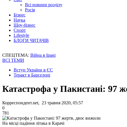
Всі новини розділу
Росія
Бізнес
Наука
Шоу-бізнес
Спорт
Lifestyle
БЛОГИ ЧИТАЧІВ
СПЕЦТЕМА:
Війна в Ірані
ВСІ ТЕМИ
Вступ України в ЄС
Теракт в Барселоні
Катастрофа у Пакистані: 97 ж
Корреспондент.net, 23 травня 2020, 05:57
0
781
На місці падіння літака в Карачі