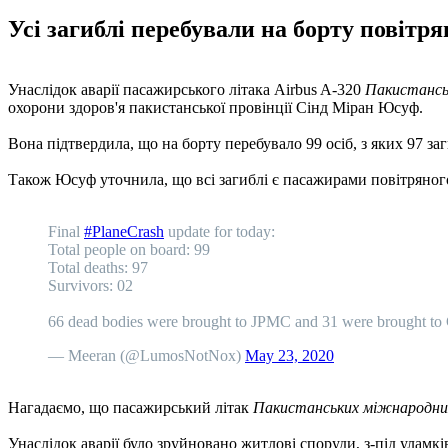
Усі загиблі перебували на борту повітря
Унаслідок аварії пасажирського літака Airbus A-320
Пакистанськ
охорони здоров'я пакистанської провінції Сінд Міран Юсуф.
Вона підтвердила, що на борту перебувало 99 осіб, з яких 97 за
Також Юсуф уточнила, що всі загиблі є пасажирами повітряного 
Final
#PlaneCrash
update for today:
Total people on board: 99
Total deaths: 97
Survivors: 02
66 dead bodies were brought to JPMC and 31 were brought to C
— Meeran (@LumosNotNox)
May 23, 2020
Нагадаємо, що пасажирський літак
Пакистанських міжнародних
Унаслідок аварії було зруйновано житлові споруди, з-під уламк