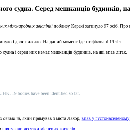
ного судна. Серед мешканців будинків, на
их міжнародних авіаліній
поблизу Карачі загинуло 97 осіб. Про 
гинуло і двоє вижило. На даний момент ідентифіковані 19 тіл.
судна і серед них немає мешканців будинків, на які впав літак.
HK. 19 bodies have been identified so far.
 авіаліній
, який прямував з міста Лахор,
впав у густонаселеному
ів
врятували десятки місцевих жителів
.