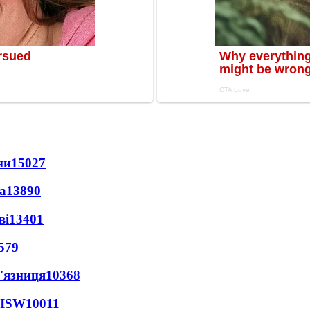
ни
15027
а
13890
ві
13401
579
'язниця
10368
 ISW
10011