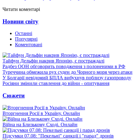
Читати коментарі
Новини світу
Останні
Популярні
Коментовані
Тайфун Дельфін накрив Японію, є постраждалі
Радбез ООН обговорить поводження з полоненими в РФ
Туреччина обмежила рух суден до Чорного моря через атаки
У Болгарії невідомий БПЛА вибухнув поблизу газопроводу
Росіяни змінили ставлення до війни - опитування
Сюжети
Вторгнення Росії в Україну. Онлайн
Війна на Близькому Сході. Онлайн
Підсумки 07.08: "Пекельні" санкції і "парад" дронів