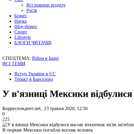
Всі новини розділу
Росія
Бізнес
Наука
Шоу-бізнес
Спорт
Lifestyle
БЛОГИ ЧИТАЧІВ
СПЕЦТЕМА:
Війна в Ірані
ВСІ ТЕМИ
Вступ України в ЄС
Теракт в Барселоні
У в'язниці Мексики відбулися 
Корреспондент.net, 23 травня 2020, 12:50
0
225
В тюрьме Мексики погибли восемь человек