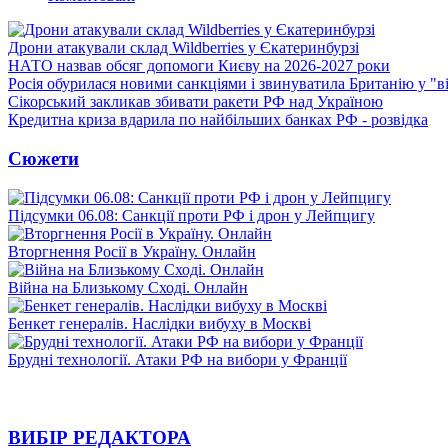
Дрони атакували склад Wildberries у Єкатеринбурзі
НАТО назвав обсяг допомоги Києву на 2026-2027 роки
Росія обурилася новими санкціями і звинуватила Британію у "в
Сікорський закликав збивати ракети РФ над Україною
Кредитна криза вдарила по найбільших банках РФ - розвідка
Сюжети
Підсумки 06.08: Санкції проти РФ і дрон у Лейпцигу
Вторгнення Росії в Україну. Онлайн
Війна на Близькому Сході. Онлайн
Бенкет генералів. Наслідки вибуху в Москві
Брудні технології. Атаки РФ на вибори у Франції
ВИБІР РЕДАКТОРА