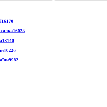
ї
16170
іхалка
16028
а
13140
ни
10226
раїни
9982