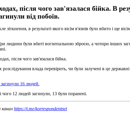
одах, після чого зав'язалася бійка. В ре
гинули від побоїв.
зіткнення, в результаті якого вісім в'язнів було вбито і ще вісім
 Три людини були вбиті вогнепальною зброєю, а чотири інших заги
ані.
ах, після чого зав'язалася бійка.
ах розслідування влада перевірить, чи були залучені в це держа
і загинули 16 людей.
і чого 12 людей загинули, 13 були поранені.
ш канал
https://t.me/korrespondentnet