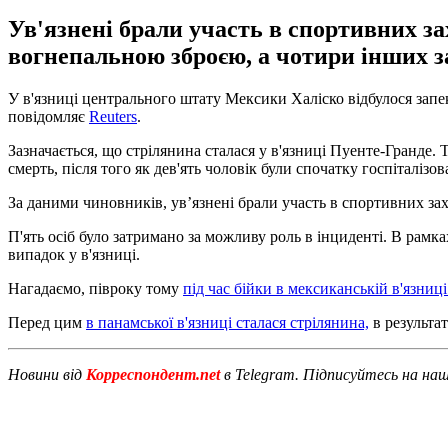
Ув'язнені брали участь в спортивних зах
вогнепальною зброєю, а чотири інших за
У в'язниці центрального штату Мексики Халіско відбулося запекле 
повідомляє
Reuters
.
Зазначається, що стрілянина сталася у в'язниці Пуенте-Гранде.
смерть, після того як дев'ять чоловік були спочатку госпіталізов
За даними чиновників, ув’язнені брали участь в спортивних заход
П'ять осіб було затримано за можливу роль в інциденті. В рамк
випадок у в'язниці.
Нагадаємо, півроку тому
під час бійки в мексиканській в'язниц
Перед цим
в панамської в'язниці сталася стрілянина,
в результат
Новини від
Корреспондент.net
в Telegram. Підписуйтесь на на