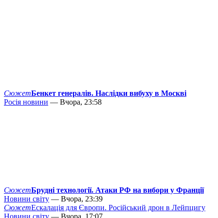
Сюжет
Бенкет генералів. Наслідки вибуху в Москві
Росія новини
— Вчора, 23:58
Сюжет
Брудні технології. Атаки РФ на вибори у Франції
Новини світу
— Вчора, 23:39
Сюжет
Ескалація для Європи. Російський дрон в Лейпцигу
Новини світу
— Вчора, 17:07