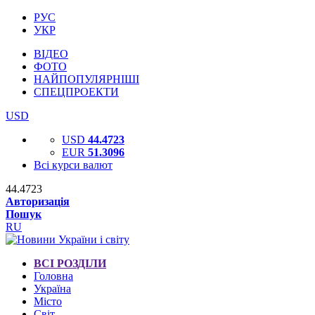
РУС
УКР
ВІДЕО
ФОТО
НАЙПОПУЛЯРНІШІ
СПЕЦПРОЕКТИ
USD
USD
44.4723
EUR
51.3096
Всі курси валют
44.4723
Авторизація
Пошук
RU
ВСІ РОЗДІЛИ
Головна
Україна
Місто
Світ