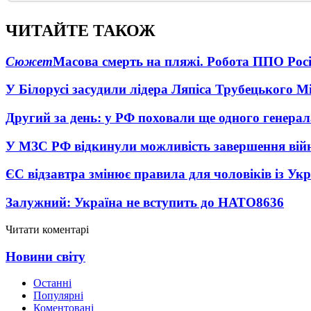
ЧИТАЙТЕ ТАКОЖ
Сюжет
Масова смерть на пляжі. Робота ППО Росі
У Білорусі засудили лідера Ляпіса Трубецького М
Другий за день: у РФ поховали ще одного генерал
У МЗС РФ відкинули можливість завершення вій
ЄС відзавтра змінює правила для чоловіків із Ук
Залужний: Україна не вступить до НАТО
8636
Читати коментарі
Новини світу
Останні
Популярні
Коментовані