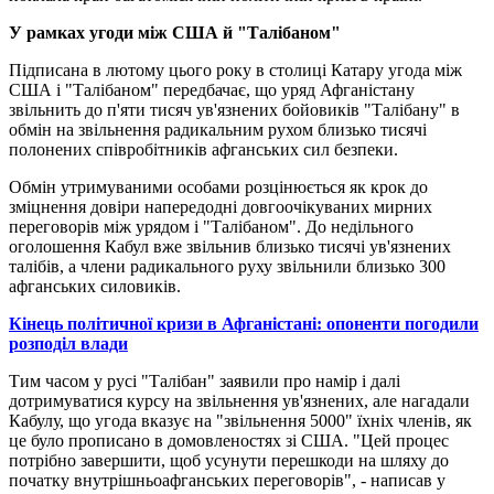
У рамках угоди між США й "Талібаном"
Підписана в лютому цього року в столиці Катару угода між
США і "Талібаном" передбачає, що уряд Афганістану
звільнить до п'яти тисяч ув'язнених бойовиків "Талібану" в
обмін на звільнення радикальним рухом близько тисячі
полонених співробітників афганських сил безпеки.
Обмін утримуваними особами розцінюється як крок до
зміцнення довіри напередодні довгоочікуваних мирних
переговорів між урядом і "Талібаном". До недільного
оголошення Кабул вже звільнив близько тисячі ув'язнених
талібів, а члени радикального руху звільнили близько 300
афганських силовиків.
Кінець політичної кризи в Афганістані: опоненти погодили
розподіл влади
Тим часом у русі "Талібан" заявили про намір і далі
дотримуватися курсу на звільнення ув'язнених, але нагадали
Кабулу, що угода вказує на "звільнення 5000" їхніх членів, як
це було прописано в домовленостях зі США. "Цей процес
потрібно завершити, щоб усунути перешкоди на шляху до
початку внутрішньоафганських переговорів", - написав у