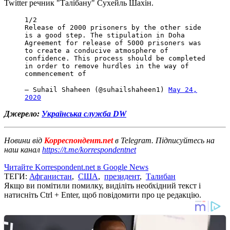
Twitter речник "Талібану" Сухейль Шахін.
1/2
Release of 2000 prisoners by the other side
is a good step. The stipulation in Doha
Agreement for release of 5000 prisoners was
to create a conducive atmosphere of
confidence. This process should be completed
in order to remove hurdles in the way of
commencement of
— Suhail Shaheen (@suhailshaheen1)
May 24,
2020
Джерело:
Українська служба DW
Новини від
Корреспондент.net
в Telegram. Підписуйтесь на
наш канал
https://t.me/korrespondentnet
Читайте Korrespondent.net в Google News
ТЕГИ:
Афганистан
,
США
,
президент
,
Талибан
Якщо ви помітили помилку, виділіть необхідний текст і
натисніть Ctrl + Enter, щоб повідомити про це редакцію.