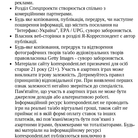
реклами.
Розділ Спецпроекти створюється спільно з
комерційними партнерами.
Будь яке копіювання, публікація, передрук, чи наступне
поширення інформації, що містить посилання на
"Інтерфакс-Україна", EPA / UPG, суворо забороняється.
Власник веб-сторінки в розділі Я-Корреспондент є автор
публікації.
Будь-яке копіювання, передрук та відтворення
фотографічних творів та/або аудіовізуальних творів
правовласника Getty Images - суворо забороняється.
Матеріали сайту korrespondent.net призначені для осіб
старше 21 року (21+). Участь в азартних іграх може
викликати ігрову залежність. Дотримуйтесь правил
(принципів) відповідальної гри. При виявленні перших
ознак залежності негайно зверніться до спеціаліста.
Пам'ятайте, що участь в азартних іграх не може бути
джерелом доходів або альтернативою роботі.
Інформаційний ресурс korrespondent.net не проводить
ігри на реальні та/або віртуальні гроші, також сайт не
приймає ні в якій формі оплату ставок та інших
платежів, які пов’язані/можуть бути пов’язані з
азартними іграми, букмекерами чи тоталізаторами. Будь-
які матеріали на інформаційному ресурсі
korrespondent.net публікуються виключно в