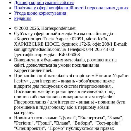
Договір користування сайтом
Політика у сфері конфіденційності і персональних даних
Угода щодо користування
Редакція
© 2000-2026, Korrespondent.net
Суб'єкт у сфері онлайн-медіа Назва онлайн-медіа –
«КореспонденТ.net» Адреса: 02091, місто Київ,
ХАРКІВСЬКЕ ШОСЕ, будинок 172-Б, офіс 208/1 E-mail:
sunlight@mediadim.com.ua
Телефон: 044-205-43-00
Ідентифікатор медіа – R40-06068
Використання будь-яких матеріалів, розміщених на
сайті, дозволяється за умови посилання на
Корреспондент.net.
При копіюванні матеріалів зі сторінки « Новини України
і світу» , для інтернет - видань - обов'язкове пряме
відкрите для пошукових систем гіперпосилання .
Посилання має бути розміщена в незалежності від
повного або часткового використання матеріалів.
Гіперпосилання ( для інтернет - видань) - повинна бути
розміщена в підзаголовку або в першому абзаці
матеріалу.
Новини з позначками "Думка", "Експертиза", "Заява",
"Регіони", "Гроші", "Влада", "Вибори", "Тест-драйв",
"Спецпроекти", "Промо" публікуються на правах