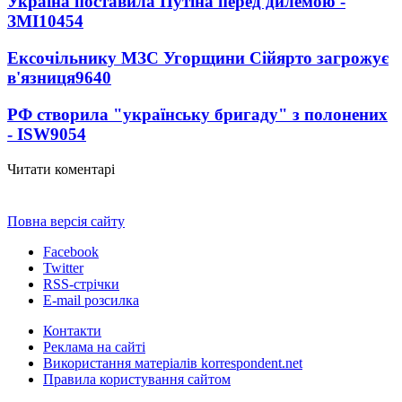
Україна поставила Путіна перед дилемою -
ЗМІ
10454
Ексочільнику МЗС Угорщини Сійярто загрожує
в'язниця
9640
РФ створила "українську бригаду" з полонених
- ISW
9054
Читати коментарі
Повна версія сайту
Facebook
Twitter
RSS-стрічки
E-mail розсилка
Контакти
Реклама на сайті
Використання матеріалів korrespondent.net
Правила користування сайтом