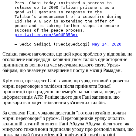
Pres. Ghani today initiated a process to
release up to 2000 Taliban prisoners as a
good will gesture in response to the
Taliban’s announcement of a ceasefire during
Eid.The AFG Gov is extending the offer of
peace and is taking further steps to ensure
success of the peace process.
pic.twitter.com/So0UEB5Bpi
— Sediq Sediqqi (@SediqSediqqi)
May 24, 2020
Седіккі також наголосив, що цей крок зроблено у відповідь на
оголошене напередодні керівництвом талібів одностороннє
припинення вогню на час мусульманського свята Ураза-
байрам, що знаменує завершення посту в місяці Рамадан.
Крім того, президент Гані заявив, що уряд готовий провести
мирні переговори з талібами після прийняття їхньої
пропозиції про триденне перемир'я на час свята, передає
інформагенція AFP. Раніше цього дня Гані запевнив, що
прискорить процес звільнення ув'язнених талібів.
За словами Гані, урядова делегація "готова негайно почати
мирні переговори" з рухом. Переговірників уряду очолить
колишній затятий опонент Гані Абдула Абдула після того, як
минулого тижня вони підписали угоду про розподіл влади, що
поклала край багатомісячній політичній кризі в країні.