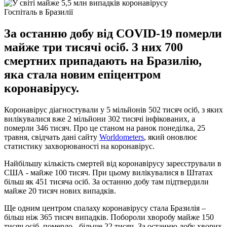
Госпіталь в Бразилії
За останню добу від COVID-19 померли
майже три тисячі осіб. З них 700
смертних припадають на Бразилію,
яка стала новим епіцентром
коронавірусу.
Коронавірус діагностували у 5 мільйонів 502 тисяч осіб, з яких
вилікувалися вже 2 мільйони 302 тисячі інфікованих, а
померли 346 тисяч. Про це станом на ранок понеділка, 25
травня, свідчать дані сайту
Worldometers
, який оновлює
статистику захворюваності на коронавірус.
Найбільшу кількість смертей від коронавірусу зареєстрували в
США - майже 100 тисяч. При цьому вилікувалися в Штатах
більш як 451 тисяча осіб. За останню добу там підтвердили
майже 20 тисяч нових випадків.
Ще одним центром спалаху коронавірусу стала Бразилія – ​​
більш ніж 365 тисяч випадків. Побороли хворобу майже 150
тисяч осіб, померло - більше 22 тисяч. За останню добу хворих