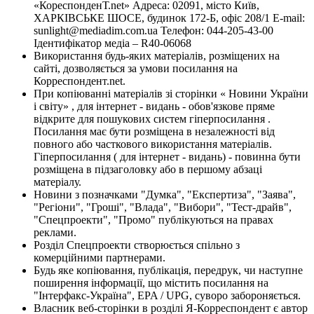
«КореспонденТ.net» Адреса: 02091, місто Київ,
ХАРКІВСЬКЕ ШОСЕ, будинок 172-Б, офіс 208/1 E-mail:
sunlight@mediadim.com.ua
Телефон: 044-205-43-00
Ідентифікатор медіа – R40-06068
Використання будь-яких матеріалів, розміщених на
сайті, дозволяється за умови посилання на
Корреспондент.net.
При копіюванні матеріалів зі сторінки « Новини України
і світу» , для інтернет - видань - обов'язкове пряме
відкрите для пошукових систем гіперпосилання .
Посилання має бути розміщена в незалежності від
повного або часткового використання матеріалів.
Гіперпосилання ( для інтернет - видань) - повинна бути
розміщена в підзаголовку або в першому абзаці
матеріалу.
Новини з позначками "Думка", "Експертиза", "Заява",
"Регіони", "Гроші", "Влада", "Вибори", "Тест-драйв",
"Спецпроекти", "Промо" публікуються на правах
реклами.
Розділ Спецпроекти створюється спільно з
комерційними партнерами.
Будь яке копіювання, публікація, передрук, чи наступне
поширення інформації, що містить посилання на
"Інтерфакс-Україна", EPA / UPG, суворо забороняється.
Власник веб-сторінки в розділі Я-Корреспондент є автор