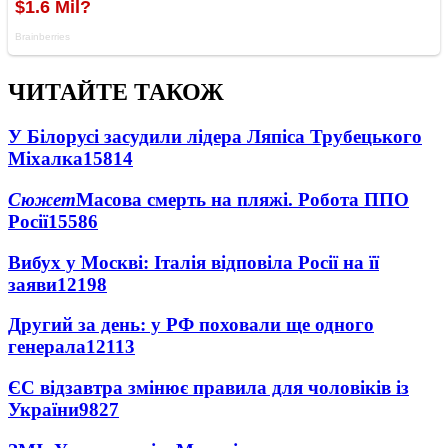
ЧИТАЙТЕ ТАКОЖ
У Білорусі засудили лідера Ляпіса Трубецького
Міхалка
15814
Сюжет
Масова смерть на пляжі. Робота ППО
Росії
15586
Вибух у Москві: Італія відповіла Росії на її
заяви
12198
Другий за день: у РФ поховали ще одного
генерала
12113
ЄС відзавтра змінює правила для чоловіків із
України
9827