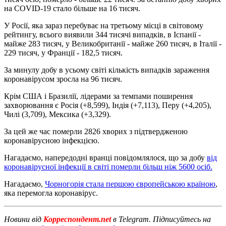
на COVID-19 стало більше на 16 тисяч.
У Росії, яка зараз перебуває на третьому місці в світовому
рейтингу, всього виявили 344 тисячі випадків, в Іспанії -
майже 283 тисяч, у Великобританії - майже 260 тисяч, в Італії -
229 тисяч, у Франції - 182,5 тисяч.
За минулу добу в усьому світі кількість випадків зараження
коронавірусом зросла на 96 тисяч.
Крім США і Бразилії, лідерами за темпами поширення
захворювання є Росія (+8,599), Індія (+7,113), Перу (+4,205),
Чилі (3,709), Мексика (+3,329).
За цей же час померли 2826 хворих з підтвердженою
коронавірусною інфекцією.
Нагадаємо, напередодні вранці повідомлялося, що за добу
від
коронавірусної інфекції в світі померли більш ніж 5600 осіб.
Нагадаємо,
Чорногорія стала першою європейською країною
,
яка перемогла коронавірус.
Новини від
Корреспондент.net
в Telegram. Підписуйтесь на