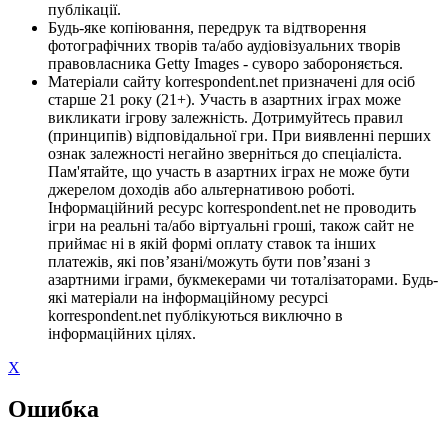
публікації.
Будь-яке копіювання, передрук та відтворення
фотографічних творів та/або аудіовізуальних творів
правовласника Getty Images - суворо забороняється.
Матеріали сайту korrespondent.net призначені для осіб
старше 21 року (21+). Участь в азартних іграх може
викликати ігрову залежність. Дотримуйтесь правил
(принципів) відповідальної гри. При виявленні перших
ознак залежності негайно зверніться до спеціаліста.
Пам'ятайте, що участь в азартних іграх не може бути
джерелом доходів або альтернативою роботі.
Інформаційний ресурс korrespondent.net не проводить
ігри на реальні та/або віртуальні гроші, також сайт не
приймає ні в якій формі оплату ставок та інших
платежів, які пов’язані/можуть бути пов’язані з
азартними іграми, букмекерами чи тоталізаторами. Будь-
які матеріали на інформаційному ресурсі
korrespondent.net публікуються виключно в
інформаційних цілях.
X
Ошибка