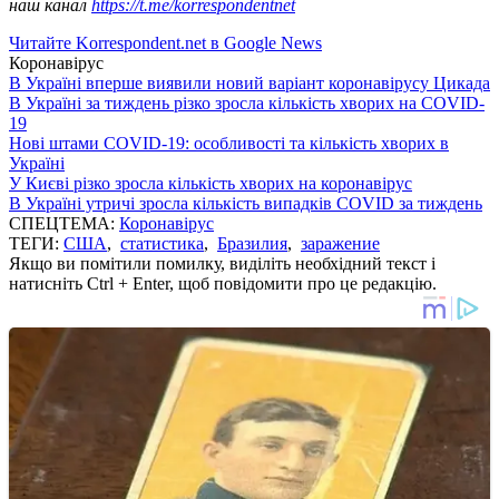
наш канал
https://t.me/korrespondentnet
Читайте Korrespondent.net в Google News
Коронавірус
В Україні вперше виявили новий варіант коронавірусу Цикада
В Україні за тиждень різко зросла кількість хворих на COVID-
19
Нові штами COVID-19: особливості та кількість хворих в
Україні
У Києві різко зросла кількість хворих на коронавірус
В Україні утричі зросла кількість випадків COVID за тиждень
СПЕЦТЕМА:
Коронавірус
ТЕГИ:
США
,
статистика
,
Бразилия
,
заражение
Якщо ви помітили помилку, виділіть необхідний текст і
натисніть Ctrl + Enter, щоб повідомити про це редакцію.