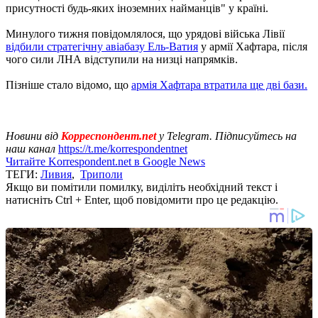
присутності будь-яких іноземних найманців" у країні.
Минулого тижня повідомлялося, що урядові війська Лівії
відбили стратегічну авіабазу Ель-Ватия
у армії Хафтара, після
чого сили ЛНА відступили на низці напрямків.
Пізніше стало відомо, що
армія Хафтара втратила ще дві бази.
Новини від
Корреспондент.net
у Telegram. Підписуйтесь на
наш канал
https://t.me/korrespondentnet
Читайте Korrespondent.net в Google News
ТЕГИ:
Ливия
,
Триполи
Якщо ви помітили помилку, виділіть необхідний текст і
натисніть Ctrl + Enter, щоб повідомити про це редакцію.