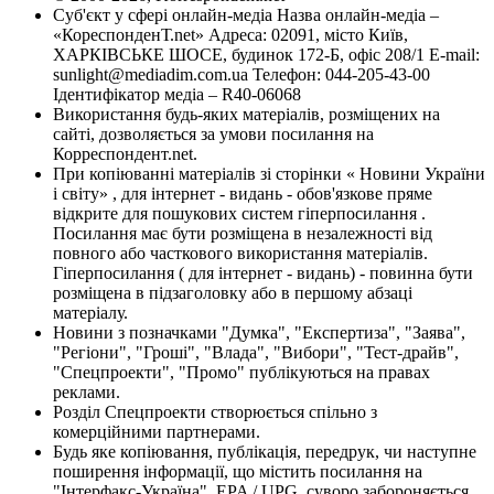
Суб'єкт у сфері онлайн-медіа Назва онлайн-медіа –
«КореспонденТ.net» Адреса: 02091, місто Київ,
ХАРКІВСЬКЕ ШОСЕ, будинок 172-Б, офіс 208/1 E-mail:
sunlight@mediadim.com.ua
Телефон: 044-205-43-00
Ідентифікатор медіа – R40-06068
Використання будь-яких матеріалів, розміщених на
сайті, дозволяється за умови посилання на
Корреспондент.net.
При копіюванні матеріалів зі сторінки « Новини України
і світу» , для інтернет - видань - обов'язкове пряме
відкрите для пошукових систем гіперпосилання .
Посилання має бути розміщена в незалежності від
повного або часткового використання матеріалів.
Гіперпосилання ( для інтернет - видань) - повинна бути
розміщена в підзаголовку або в першому абзаці
матеріалу.
Новини з позначками "Думка", "Експертиза", "Заява",
"Регіони", "Гроші", "Влада", "Вибори", "Тест-драйв",
"Спецпроекти", "Промо" публікуються на правах
реклами.
Розділ Спецпроекти створюється спільно з
комерційними партнерами.
Будь яке копіювання, публікація, передрук, чи наступне
поширення інформації, що містить посилання на
"Інтерфакс-Україна", EPA / UPG, суворо забороняється.