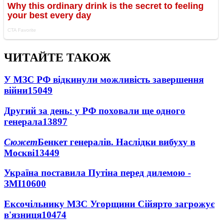
ЧИТАЙТЕ ТАКОЖ
У МЗС РФ відкинули можливість завершення
війни
15049
Другий за день: у РФ поховали ще одного
генерала
13897
Сюжет
Бенкет генералів. Наслідки вибуху в
Москві
13449
Україна поставила Путіна перед дилемою -
ЗМІ
10600
Ексочільнику МЗС Угорщини Сійярто загрожує
в'язниця
10474