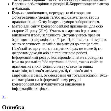
Власник веб-сторінки в розділі Я-Корреспондент є автор
публікації.
Будь-яке копіювання, передрук та відтворення
фотографічних творів та/або аудіовізуальних творів
правовласника Getty Images - суворо забороняється.
Матеріали сайту korrespondent.net призначені для осіб
старше 21 року (21+). Участь в азартних іграх може
викликати ігрову залежність. Дотримуйтесь правил
(принципів) відповідальної гри. При виявленні перших
ознак залежності негайно зверніться до спеціаліста.
Пам'ятайте, що участь в азартних іграх не може бути
джерелом доходів або альтернативою роботі.
Інформаційний ресурс korrespondent.net не проводить
ігри на реальні та/або віртуальні гроші, також сайт не
приймає ні в якій формі оплату ставок та інших
платежів, які пов’язані/можуть бути пов’язані з
азартними іграми, букмекерами чи тоталізаторами. Будь-
які матеріали на інформаційному ресурсі
korrespondent.net публікуються виключно в
інформаційних цілях.
X
Ошибка