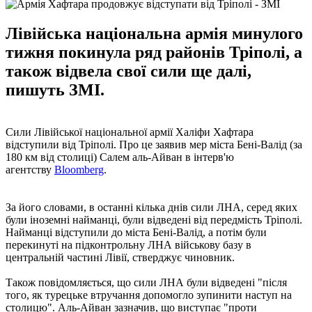
Лівійська національна армія минулого
тижня покинула ряд районів Тріполі, а
також відвела свої сили ще далі,
пишуть ЗМІ.
Сили Лівійської національної армії Халіфи Хафтара
відступили від Тріполі. Про це заявив мер міста Бені-Валід (за
180 км від столиці) Салем аль-Айван в інтерв'ю
агентству
Bloomberg
.
За його словами, в останні кілька днів сили ЛНА, серед яких
були іноземні найманці, були відведені від передмість Тріполі.
Найманці відступили до міста Бені-Валід, а потім були
перекинуті на підконтрольну ЛНА військову базу в
центральній частині Лівії, стверджує чиновник.
Також повідомляється, що сили ЛНА були відведені "після
того, як турецьке втручання допомогло зупинити наступ на
столицю". Аль-Айван зазначив, що виступає "проти