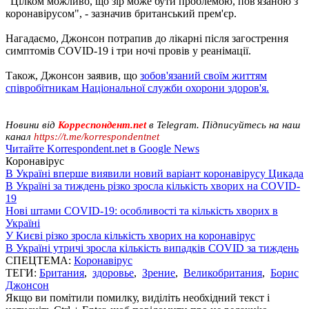
"Цілком можливо, що зір може бути проблемою, пов'язаною з
коронавірусом", - зазначив британський прем'єр.
Нагадаємо, Джонсон потрапив до лікарні після загострення
симптомів COVID-19 і три ночі провів у реанімації.
Також, Джонсон заявив, що
зобов'язаний своїм життям
співробітникам Національної служби охорони здоров'я.
Новини від
Корреспондент.net
в Telegram. Підписуйтесь на наш
канал
https://t.me/korrespondentnet
Читайте Korrespondent.net в Google News
Коронавірус
В Україні вперше виявили новий варіант коронавірусу Цикада
В Україні за тиждень різко зросла кількість хворих на COVID-
19
Нові штами COVID-19: особливості та кількість хворих в
Україні
У Києві різко зросла кількість хворих на коронавірус
В Україні утричі зросла кількість випадків COVID за тиждень
СПЕЦТЕМА:
Коронавірус
ТЕГИ:
Британия
,
здоровье
,
Зрение
,
Великобритания
,
Борис
Джонсон
Якщо ви помітили помилку, виділіть необхідний текст і