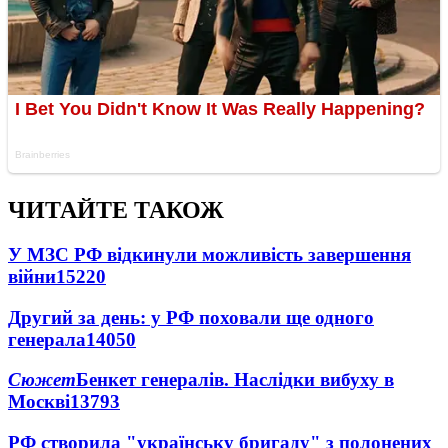
ЧИТАЙТЕ ТАКОЖ
У МЗС РФ відкинули можливість завершення
війни
15220
Другий за день: у РФ поховали ще одного
генерала
14050
Сюжет
Бенкет генералів. Наслідки вибуху в
Москві
13793
РФ створила "українську бригаду" з полонених