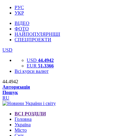
РУС
УКР
ВІДЕО
ФОТО
НАЙПОПУЛЯРНІШІ
СПЕЦПРОЕКТИ
USD
USD
44.4942
EUR
51.3366
Всі курси валют
44.4942
Авторизація
Пошук
RU
ВСІ РОЗДІЛИ
Головна
Україна
Місто
Світ