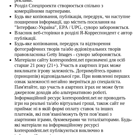
реклами.
Розділ Спецпроекти створюється спільно з
комерційними партнерами.
Будь яке копіювання, публікація, передрук, чи наступне
поширення інформації, що містить посилання на
"Інтерфакс-Україна", EPA / UPG, суворо забороняється.
Власник веб-сторінки в розділі Я-Корреспондент є автор
публікації.
Будь-яке копіювання, передрук та відтворення
фотографічних творів та/або аудіовізуальних творів
правовласника Getty Images - суворо забороняється.
Матеріали сайту korrespondent.net призначені для осіб
старше 21 року (21+). Участь в азартних іграх може
викликати ігрову залежність. Дотримуйтесь правил
(принципів) відповідальної гри. При виявленні перших
ознак залежності негайно зверніться до спеціаліста.
Пам'ятайте, що участь в азартних іграх не може бути
джерелом доходів або альтернативою роботі.
Інформаційний ресурс korrespondent.net не проводить
ігри на реальні та/або віртуальні гроші, також сайт не
приймає ні в якій формі оплату ставок та інших
платежів, які пов’язані/можуть бути пов’язані з
азартними іграми, букмекерами чи тоталізаторами. Будь-
які матеріали на інформаційному ресурсі
korrespondent.net публікуються виключно в