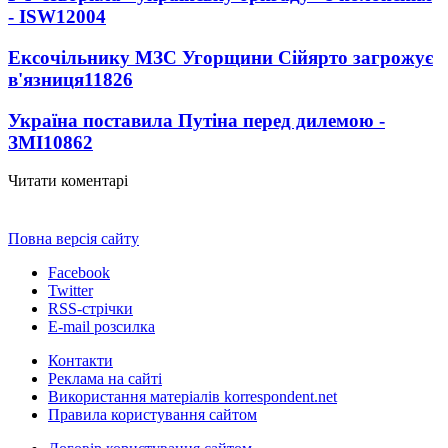
- ISW
12004
Ексочільнику МЗС Угорщини Сійярто загрожує
в'язниця
11826
Україна поставила Путіна перед дилемою -
ЗМІ
10862
Читати коментарі
Повна версія сайту
Facebook
Twitter
RSS-стрічки
E-mail розсилка
Контакти
Реклама на сайті
Використання матеріалів korrespondent.net
Правила користування сайтом