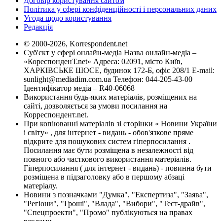
Договір користування сайтом
Політика у сфері конфіденційності і персональних даних
Угода щодо користування
Редакція
© 2000-2026, Korrespondent.net
Суб'єкт у сфері онлайн-медіа Назва онлайн-медіа –
«КореспонденТ.net» Адреса: 02091, місто Київ,
ХАРКІВСЬКЕ ШОСЕ, будинок 172-Б, офіс 208/1 E-mail:
sunlight@mediadim.com.ua
Телефон: 044-205-43-00
Ідентифікатор медіа – R40-06068
Використання будь-яких матеріалів, розміщених на
сайті, дозволяється за умови посилання на
Корреспондент.net.
При копіюванні матеріалів зі сторінки « Новини України
і світу» , для інтернет - видань - обов'язкове пряме
відкрите для пошукових систем гіперпосилання .
Посилання має бути розміщена в незалежності від
повного або часткового використання матеріалів.
Гіперпосилання ( для інтернет - видань) - повинна бути
розміщена в підзаголовку або в першому абзаці
матеріалу.
Новини з позначками "Думка", "Експертиза", "Заява",
"Регіони", "Гроші", "Влада", "Вибори", "Тест-драйв",
"Спецпроекти", "Промо" публікуються на правах