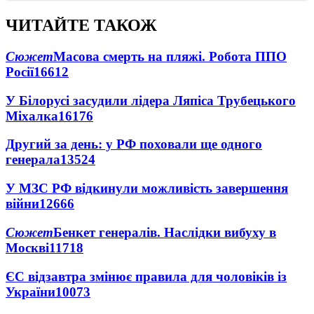
ЧИТАЙТЕ ТАКОЖ
Сюжет
Масова смерть на пляжі. Робота ППО
Росії
16612
У Білорусі засудили лідера Ляпіса Трубецького
Міхалка
16176
Другий за день: у РФ поховали ще одного
генерала
13524
У МЗС РФ відкинули можливість завершення
війни
12666
Сюжет
Бенкет генералів. Наслідки вибуху в
Москві
11718
ЄС відзавтра змінює правила для чоловіків із
України
10073