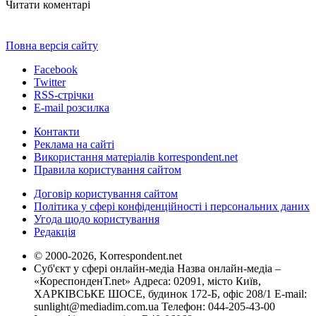
Читати коментарі
Повна версія сайту
Facebook
Twitter
RSS-стрічки
E-mail розсилка
Контакти
Реклама на сайті
Використання матеріалів korrespondent.net
Правила користування сайтом
Договір користування сайтом
Політика у сфері конфіденційності і персональних даних
Угода щодо користування
Редакція
© 2000-2026, Korrespondent.net
Суб'єкт у сфері онлайн-медіа Назва онлайн-медіа –
«КореспонденТ.net» Адреса: 02091, місто Київ,
ХАРКІВСЬКЕ ШОСЕ, будинок 172-Б, офіс 208/1 E-mail:
sunlight@mediadim.com.ua
Телефон: 044-205-43-00