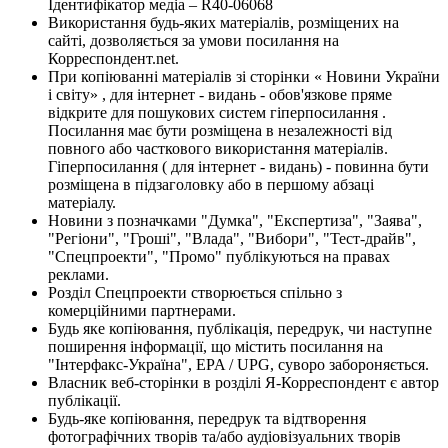
Ідентифікатор медіа – R40-06068
Використання будь-яких матеріалів, розміщених на
сайті, дозволяється за умови посилання на
Корреспондент.net.
При копіюванні матеріалів зі сторінки « Новини України
і світу» , для інтернет - видань - обов'язкове пряме
відкрите для пошукових систем гіперпосилання .
Посилання має бути розміщена в незалежності від
повного або часткового використання матеріалів.
Гіперпосилання ( для інтернет - видань) - повинна бути
розміщена в підзаголовку або в першому абзаці
матеріалу.
Новини з позначками "Думка", "Експертиза", "Заява",
"Регіони", "Гроші", "Влада", "Вибори", "Тест-драйв",
"Спецпроекти", "Промо" публікуються на правах
реклами.
Розділ Спецпроекти створюється спільно з
комерційними партнерами.
Будь яке копіювання, публікація, передрук, чи наступне
поширення інформації, що містить посилання на
"Інтерфакс-Україна", EPA / UPG, суворо забороняється.
Власник веб-сторінки в розділі Я-Корреспондент є автор
публікації.
Будь-яке копіювання, передрук та відтворення
фотографічних творів та/або аудіовізуальних творів