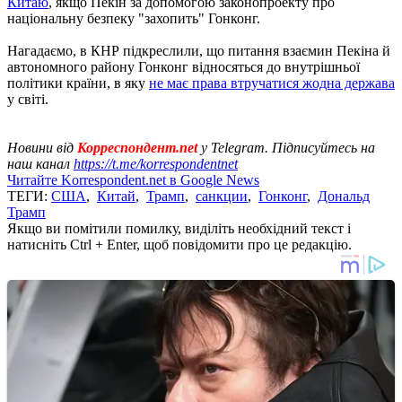
Китаю
, якщо Пекін за допомогою законопроекту про
національну безпеку "захопить" Гонконг.
Нагадаємо, в КНР підкреслили, що питання взаємин Пекіна й
автономного району Гонконг відносяться до внутрішньої
політики країни, в яку
не має права втручатися жодна держава
у світі.
Новини від
Корреспондент.net
у Telegram. Підписуйтесь на
наш канал
https://t.me/korrespondentnet
Читайте Korrespondent.net в Google News
ТЕГИ:
США
,
Китай
,
Трамп
,
санкции
,
Гонконг
,
Дональд
Трамп
Якщо ви помітили помилку, виділіть необхідний текст і
натисніть Ctrl + Enter, щоб повідомити про це редакцію.