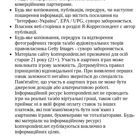
комерційними партнерами.
Будь яке копіювання, публікація, передрук, чи наступне
поширення інформації, що містить посилання на
"Інтерфакс-Україна", EPA / UPG, суворо забороняється.
Власник веб-сторінки в розділі Я-Корреспондент є автор
публікації.
Будь-яке копіювання, передрук та відтворення
фотографічних творів та/або аудіовізуальних творів
правовласника Getty Images - суворо забороняється.
Матеріали сайту korrespondent.net призначені для осіб
старше 21 року (21+). Участь в азартних іграх може
викликати ігрову залежність. Дотримуйтесь правил
(принципів) відповідальної гри. При виявленні перших
ознак залежності негайно зверніться до спеціаліста.
Пам'ятайте, що участь в азартних іграх не може бути
джерелом доходів або альтернативою роботі.
Інформаційний ресурс korrespondent.net не проводить
ігри на реальні та/або віртуальні гроші, також сайт не
приймає ні в якій формі оплату ставок та інших
платежів, які пов’язані/можуть бути пов’язані з
азартними іграми, букмекерами чи тоталізаторами. Будь-
які матеріали на інформаційному ресурсі
korrespondent.net публікуються виключно в
інформаційних цілях.