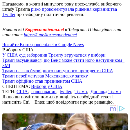
Нагадаємо, в жовтні минулого року прес-служба виборчого
штабу Трампа
різко прокоментувала рішення керівництва
Twitter
про заборону політичної реклами.
Новини від
Корреспондент.net
в Telegram. Підписуйтесь на
наш канал
https://t.me/korrespondentnet
Читайте Korrespondent.net в Google News
Вибори у США
У США суд заборонив Трампу втручатися у вибори
Трамп засумнівався, що Венс може стати його наступником -
ЗМІ
Трамп назвав ймовірного наступного президента США
Трамп перейменував Мексиканську затоку
Трамп офіційно став президентом США
СПЕЦТЕМА:
Вибори у США
ТЕГИ:
США
,
голосование
,
twitter
,
Трамп
,
Дональд Трамп
Якщо ви помітили помилку, виділіть необхідний текст і
натисніть Ctrl + Enter, щоб повідомити про це редакцію.