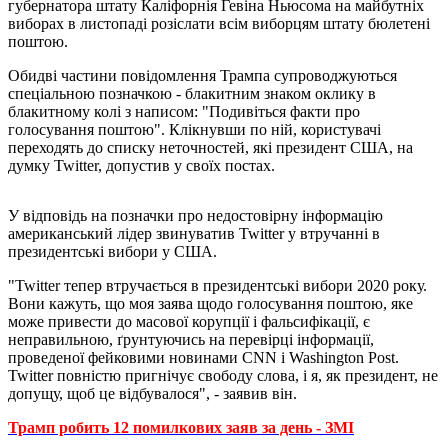
губернатора штату Каліфорнія Гевіна Ньюсома на майбутніх
виборах в листопаді розіслати всім виборцям штату бюлетені
поштою.
Обидві частини повідомлення Трампа супроводжуються
спеціальною позначкою - блакитним знаком оклику в
блакитному колі з написом: "Подивіться факти про
голосування поштою". Клікнувши по ній, користувачі
переходять до списку неточностей, які президент США, на
думку Twitter, допустив у своїх постах.
У відповідь на позначки про недостовірну інформацію
американський лідер звинуватив Twitter у втручанні в
президентські вибори у США.
"Twitter тепер втручається в президентські вибори 2020 року.
Вони кажуть, що моя заява щодо голосування поштою, яке
може привести до масової корупції і фальсифікації, є
неправильною, ґрунтуючись на перевірці інформації,
проведеної фейковими новинами CNN і Washington Post.
Twitter повністю пригнічує свободу слова, і я, як президент, не
допущу, щоб це відбувалося", - заявив він.
Трамп робить 12 помилкових заяв за день - ЗМІ