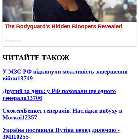
ЧИТАЙТЕ ТАКОЖ
У МЗС РФ відкинули можливість завершення
війни
13749
Другий за день: у РФ поховали ще одного
генерала
13706
Сюжет
Бенкет генералів. Наслідки вибуху в
Москві
12357
Україна поставила Путіна перед дилемою -
ЗМІ
10255