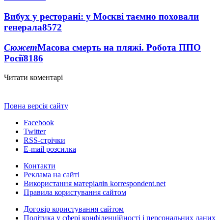
Вибух у ресторані: у Москві таємно поховали
генерала
8572
Сюжет
Масова смерть на пляжі. Робота ППО
Росії
8186
Читати коментарі
Повна версія сайту
Facebook
Twitter
RSS-стрічки
E-mail розсилка
Контакти
Реклама на сайті
Використання матеріалів korrespondent.net
Правила користування сайтом
Договір користування сайтом
Політика у сфері конфіденційності і персональних даних