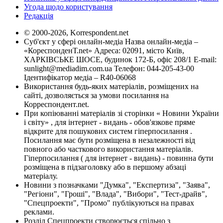
Угода щодо користування
Редакція
© 2000-2026, Korrespondent.net
Суб'єкт у сфері онлайн-медіа Назва онлайн-медіа –
«КореспонденТ.net» Адреса: 02091, місто Київ,
ХАРКІВСЬКЕ ШОСЕ, будинок 172-Б, офіс 208/1 E-mail:
sunlight@mediadim.com.ua
Телефон: 044-205-43-00
Ідентифікатор медіа – R40-06068
Використання будь-яких матеріалів, розміщених на
сайті, дозволяється за умови посилання на
Корреспондент.net.
При копіюванні матеріалів зі сторінки « Новини України
і світу» , для інтернет - видань - обов'язкове пряме
відкрите для пошукових систем гіперпосилання .
Посилання має бути розміщена в незалежності від
повного або часткового використання матеріалів.
Гіперпосилання ( для інтернет - видань) - повинна бути
розміщена в підзаголовку або в першому абзаці
матеріалу.
Новини з позначками "Думка", "Експертиза", "Заява",
"Регіони", "Гроші", "Влада", "Вибори", "Тест-драйв",
"Спецпроекти", "Промо" публікуються на правах
реклами.
Розділ Спецпроекти створюється спільно з