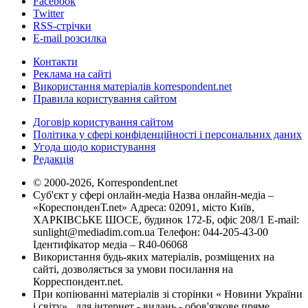
Facebook
Twitter
RSS-стрічки
E-mail розсилка
Контакти
Реклама на сайті
Використання матеріалів korrespondent.net
Правила користування сайтом
Договір користування сайтом
Політика у сфері конфіденційності і персональних даних
Угода щодо користування
Редакція
© 2000-2026, Korrespondent.net
Суб'єкт у сфері онлайн-медіа Назва онлайн-медіа –
«КореспонденТ.net» Адреса: 02091, місто Київ,
ХАРКІВСЬКЕ ШОСЕ, будинок 172-Б, офіс 208/1 E-mail:
sunlight@mediadim.com.ua
Телефон: 044-205-43-00
Ідентифікатор медіа – R40-06068
Використання будь-яких матеріалів, розміщених на
сайті, дозволяється за умови посилання на
Корреспондент.net.
При копіюванні матеріалів зі сторінки « Новини України
і світу» , для інтернет - видань - обов'язкове пряме