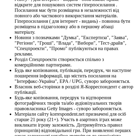
відкрите для пошукових систем гіперпосилання .
Посилання має бути розміщена в незалежності від
повного або часткового використання матеріалів.
Гіперпосилання ( для інтернет - видань) - повинна бути
розміщена в підзаголовку або в першому абзаці
матеріалу.
Новини з позначками "Думка", "Експертиза", "Заява",
"Регіони", "Гроші", "Влада", "Вибори", "Тест-драйв",
"Спецпроекти", "Промо" публікуються на правах
реклами.
Розділ Спецпроекти створюється спільно з
комерційними партнерами.
Будь яке копіювання, публікація, передрук, чи наступне
поширення інформації, що містить посилання на
"Інтерфакс-Україна", EPA / UPG, суворо забороняється.
Власник веб-сторінки в розділі Я-Корреспондент є автор
публікації.
Будь-яке копіювання, передрук та відтворення
фотографічних творів та/або аудіовізуальних творів
правовласника Getty Images - суворо забороняється.
Матеріали сайту korrespondent.net призначені для осіб
старше 21 року (21+). Участь в азартних іграх може
викликати ігрову залежність. Дотримуйтесь правил
(принципів) відповідальної гри. При виявленні перших
ознак залежності негайно зверніться до спеціаліста.