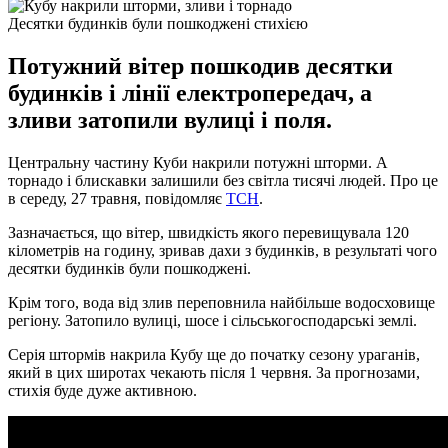
Десятки будинків були пошкоджені стихією
Потужний вітер пошкодив десятки
будинків і лінії електропередач, а
зливи затопили вулиці і поля.
Центральну частину Куби накрили потужні шторми. А
торнадо і блискавки залишили без світла тисячі людей. Про це
в середу, 27 травня, повідомляє
ТСН
.
Зазначається, що вітер, швидкість якого перевищувала 120
кілометрів на годину, зривав дахи з будинків, в результаті чого
десятки будинків були пошкоджені.
Крім того, вода від злив переповнила найбільше водосховище
регіону. Затопило вулиці, шосе і сільськогосподарські землі.
Серія штормів накрила Кубу ще до початку сезону ураганів,
який в цих широтах чекають після 1 червня. За прогнозами,
стихія буде дуже активною.