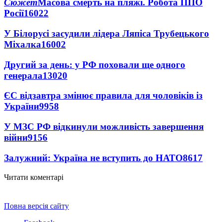
Сюжет
Масова смерть на пляжі. Робота ППО
Росії
16022
У Білорусі засудили лідера Ляпіса Трубецького
Міхалка
16002
Другий за день: у РФ поховали ще одного
генерала
13020
ЄС відзавтра змінює правила для чоловіків із
України
9958
У МЗС РФ відкинули можливість завершення
війни
9156
Залужний: Україна не вступить до НАТО
8617
Читати коментарі
Повна версія сайту