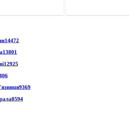
ни
14472
а
13801
ві
12925
406
'язниця
9369
ерала
8594