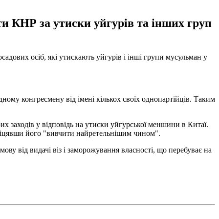
и КНР за утиски уйгурів та інших груп
дових осіб, які утискають уйгурів і інші групи мусульман у
ному конгресмену від імені кількох своїх однопартійців. Таким
х заходів у відповідь на утиски уйгурської меншини в Китаї.
ообіцявши його "вивчити найретельнішим чином".
ову від видачі віз і заморожування власності, що перебуває на