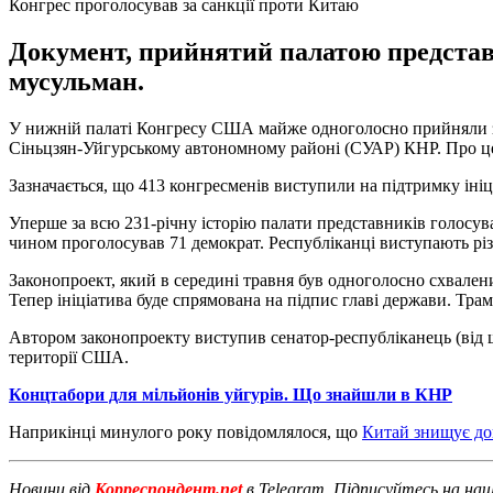
Конгрес проголосував за санкції проти Китаю
Документ, прийнятий палатою представн
мусульман.
У нижній палаті Конгресу США майже одноголосно прийняли зак
Сіньцзян-Уйгурському автономному районі (СУАР) КНР. Про це 
Зазначається, що 413 конгресменів виступили на підтримку ініц
Уперше за всю 231-річну історію палати представників голосув
чином проголосував 71 демократ. Республіканці виступають різ
Законопроект, який в середині травня був одноголосно схвален
Тепер ініціатива буде спрямована на підпис главі держави. Тр
Автором законопроекту виступив сенатор-республіканець (від шт
території США.
Концтабори для мільйонів уйгурів. Що знайшли в КНР
Наприкінці минулого року повідомлялося, що
Китай знищує док
Новини від
Корреспондент.net
в Telegram. Підписуйтесь на на