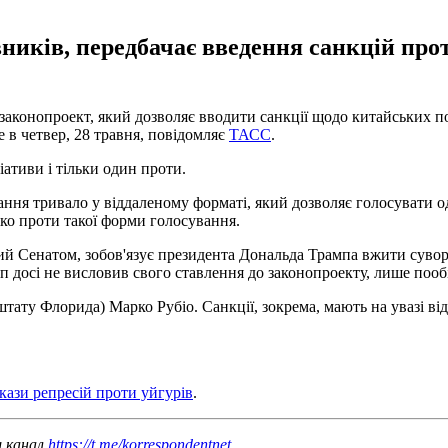
иків, передбачає введення санкцій прот
онопроект, який дозволяє вводити санкції щодо китайських поса
в четвер, 28 травня, повідомляє
ТАСС
.
іативи і тільки один проти.
ання тривало у віддаленому форматі, який дозволяє голосувати од
ко проти такої форми голосування.
ий Сенатом, зобов'язує президента Дональда Трампа вжити сувори
амп досі не висловив свого ставлення до законопроекту, лише п
ату Флорида) Марко Рубіо. Санкції, зокрема, мають на увазі відм
ази репресій проти уйгурів
.
ш канал
https://t.me/korrespondentnet