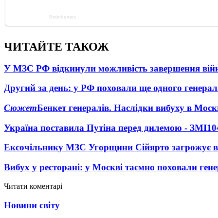
ЧИТАЙТЕ ТАКОЖ
У МЗС РФ відкинули можливість завершення вій
Другий за день: у РФ поховали ще одного генерал
Сюжет
Бенкет генералів. Наслідки вибуху в Моск
Україна поставила Путіна перед дилемою - ЗМІ
10
Ексочільнику МЗС Угорщини Сійярто загрожує в
Вибух у ресторані: у Москві таємно поховали ген
Читати коментарі
Новини світу