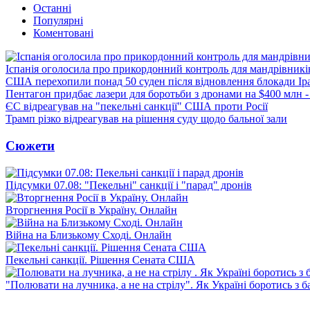
Останні
Популярні
Коментовані
Іспанія оголосила про прикордонний контроль для мандрівників 
США перехопили понад 50 суден після відновлення блокади Ір
Пентагон придбає лазери для боротьби з дронами на $400 млн -
ЄС відреагував на "пекельні санкції" США проти Росії
Трамп різко відреагував на рішення суду щодо бальної зали
Сюжети
Підсумки 07.08: "Пекельні" санкції і "парад" дронів
Вторгнення Росії в Україну. Онлайн
Війна на Близькому Сході. Онлайн
Пекельні санкції. Рішення Сената США
"Полювати на лучника, а не на стрілу". Як Україні боротись з 