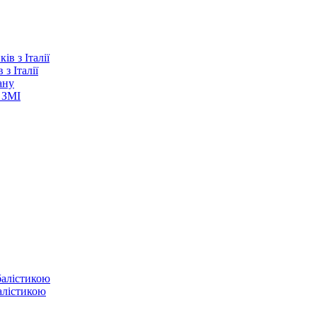
з Італії
ану
 ЗМІ
балістикою