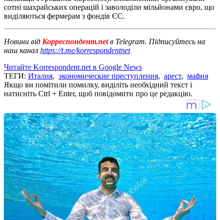
сотні шахрайських операцій і заволоділи мільйонами євро, що
виділяються фермерам з фондів ЄС.
Новини від
Корреспондент.net
в Telegram. Підписуйтесь на
наш канал
https://t.me/korrespondentnet
Читайте Korrespondent.net в Google News
ТЕГИ:
Италия
,
экономические преступления
,
арест
,
мафия
Якщо ви помітили помилку, виділіть необхідний текст і
натисніть Ctrl + Enter, щоб повідомити про це редакцію.