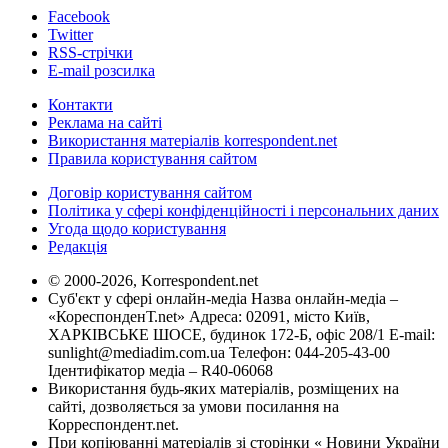
Facebook
Twitter
RSS-стрічки
E-mail розсилка
Контакти
Реклама на сайті
Використання матеріалів korrespondent.net
Правила користування сайтом
Договір користування сайтом
Політика у сфері конфіденційності і персональних даних
Угода щодо користування
Редакція
© 2000-2026, Korrespondent.net
Суб'єкт у сфері онлайн-медіа Назва онлайн-медіа –
«КореспонденТ.net» Адреса: 02091, місто Київ,
ХАРКІВСЬКЕ ШОСЕ, будинок 172-Б, офіс 208/1 E-mail:
sunlight@mediadim.com.ua
Телефон: 044-205-43-00
Ідентифікатор медіа – R40-06068
Використання будь-яких матеріалів, розміщених на
сайті, дозволяється за умови посилання на
Корреспондент.net.
При копіюванні матеріалів зі сторінки « Новини України