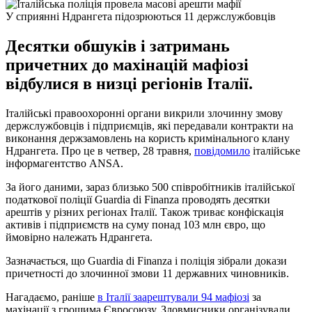
У сприянні Ндрангета підозрюються 11 держслужбовців
Десятки обшуків і затримань
причетних до махінацій мафіозі
відбулися в низці регіонів Італії.
Італійські правоохоронні органи викрили злочинну змову
держслужбовців і підприємців, які передавали контракти на
виконання держзамовлень на користь кримінального клану
Ндрангета. Про це в четвер, 28 травня,
повідомило
італійське
інформагентство ANSA.
За його даними, зараз близько 500 співробітників італійської
податкової поліції Guardia di Finanza проводять десятки
арештів у різних регіонах Італії. Також триває конфіскація
активів і підприємств на суму понад 103 млн євро, що
ймовірно належать Ндрангета.
Зазначається, що Guardia di Finanza і поліція зібрали докази
причетності до злочинної змови 11 державних чиновників.
Нагадаємо, раніше
в Італії заарештували 94 мафіозі
за
махінації з грошима Євросоюзу. Зловмисники організували