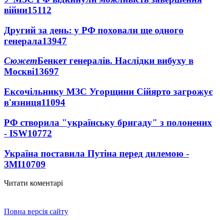
війни
15112
Другий за день: у РФ поховали ще одного
генерала
13947
Сюжет
Бенкет генералів. Наслідки вибуху в
Москві
13697
Ексочільнику МЗС Угорщини Сійярто загрожує
в'язниця
11094
РФ створила "українську бригаду" з полонених
- ISW
10772
Україна поставила Путіна перед дилемою -
ЗМІ
10709
Читати коментарі
Повна версія сайту