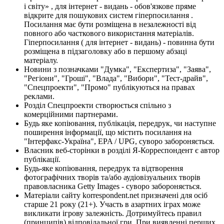
і світу» , для інтернет - видань - обов'язкове пряме
відкрите для пошукових систем гіперпосилання .
Посилання має бути розміщена в незалежності від
повного або часткового використання матеріалів.
Гіперпосилання ( для інтернет - видань) - повинна бути
розміщена в підзаголовку або в першому абзаці
матеріалу.
Новини з позначками "Думка", "Експертиза", "Заява",
"Регіони", "Гроші", "Влада", "Вибори", "Тест-драйв",
"Спецпроекти", "Промо" публікуються на правах
реклами.
Розділ Спецпроекти створюється спільно з
комерційними партнерами.
Будь яке копіювання, публікація, передрук, чи наступне
поширення інформації, що містить посилання на
"Інтерфакс-Україна", EPA / UPG, суворо забороняється.
Власник веб-сторінки в розділі Я-Корреспондент є автор
публікації.
Будь-яке копіювання, передрук та відтворення
фотографічних творів та/або аудіовізуальних творів
правовласника Getty Images - суворо забороняється.
Матеріали сайту korrespondent.net призначені для осіб
старше 21 року (21+). Участь в азартних іграх може
викликати ігрову залежність. Дотримуйтесь правил
(принципів) відповідальної гри. При виявленні перших