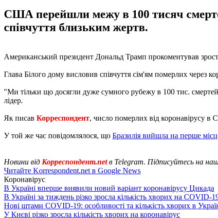
США перейшли межу в 100 тисяч смертей
співчуття близьким жертв.
Американський президент Дональд Трамп прокоментував зростан
Глава Білого дому висловив співчуття сім'ям померлих через 
"Ми тільки що досягли дуже сумного рубежу в 100 тис. смертей 
лідер.
Як писав
Корреспондент
, число померлих від коронавірусу 
У той же час повідомлялося, що
Бразилія вийшла на перше місц
Новини від
Корреспондент.net
в Telegram. Підписуйтесь на на
Читайте Korrespondent.net в Google News
Коронавірус
В Україні вперше виявили новий варіант коронавірусу Цикада
В Україні за тиждень різко зросла кількість хворих на COVID-1
Нові штами COVID-19: особливості та кількість хворих в Украї
У Києві різко зросла кількість хворих на коронавірус