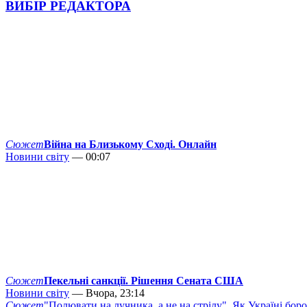
ВИБІР РЕДАКТОРА
Сюжет
Війна на Близькому Сході. Онлайн
Новини світу
— 00:07
Сюжет
Пекельні санкції. Рішення Сената США
Новини світу
— Вчора, 23:14
Сюжет
"Полювати на лучника, а не на стрілу". Як Україні бор