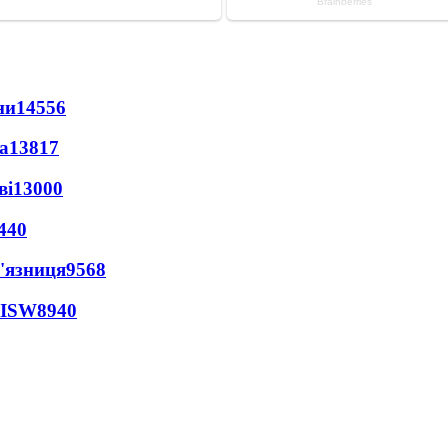
ни
14556
а
13817
ві
13000
440
'язниця
9568
 ISW
8940