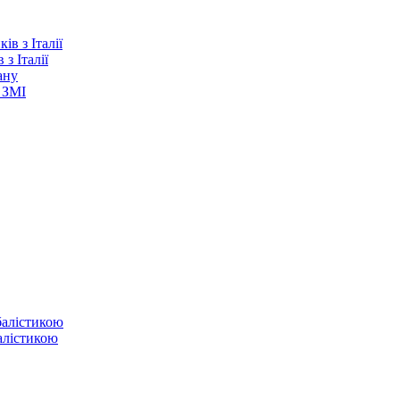
з Італії
ану
 ЗМІ
балістикою