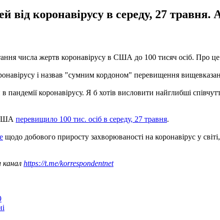
 від коронавірусу в середу, 27 травня.
ня числа жертв коронавірусу в США до 100 тисяч осіб. Про це в
коронавірусу і назвав "сумним кордоном" перевищення вищевказа
в пандемії коронавірусу. Я б хотів висловити найглибші співчутт
в США
перевищило 100 тис. осіб в середу, 27 травня
.
е
щодо добового приросту захворюваності на коронавірус у світ
ш канал
https://t.me/korrespondentnet
9
ні