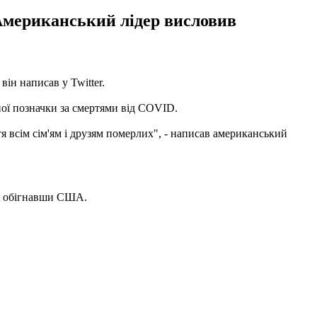
 Американський лідер висловив
ін написав у Twitter.
ної позначки за смертями від COVID.
я всім сім'ям і друзям померлих", - написав американський
і, обігнавши США.