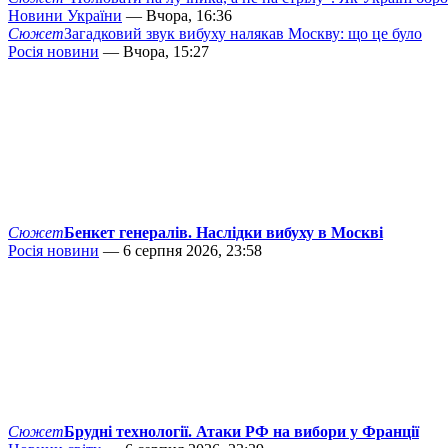
Новини України
— Вчора, 16:36
Сюжет
Загадковий звук вибуху налякав Москву: що це було
Росія новини
— Вчора, 15:27
Сюжет
Бенкет генералів. Наслідки вибуху в Москві
Росія новини
— 6 серпня 2026, 23:58
Сюжет
Брудні технології. Атаки РФ на вибори у Франції