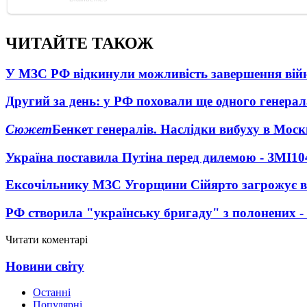
ЧИТАЙТЕ ТАКОЖ
У МЗС РФ відкинули можливість завершення вій
Другий за день: у РФ поховали ще одного генерал
Сюжет
Бенкет генералів. Наслідки вибуху в Моск
Україна поставила Путіна перед дилемою - ЗМІ
10
Ексочільнику МЗС Угорщини Сійярто загрожує в
РФ створила "українську бригаду" з полонених -
Читати коментарі
Новини світу
Останні
Популярні