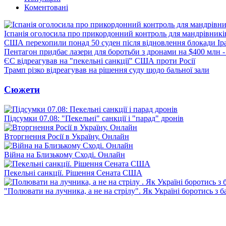
Коментовані
Іспанія оголосила про прикордонний контроль для мандрівників 
США перехопили понад 50 суден після відновлення блокади Ір
Пентагон придбає лазери для боротьби з дронами на $400 млн -
ЄС відреагував на "пекельні санкції" США проти Росії
Трамп різко відреагував на рішення суду щодо бальної зали
Сюжети
Підсумки 07.08: "Пекельні" санкції і "парад" дронів
Вторгнення Росії в Україну. Онлайн
Війна на Близькому Сході. Онлайн
Пекельні санкції. Рішення Сената США
"Полювати на лучника, а не на стрілу". Як Україні боротись з 