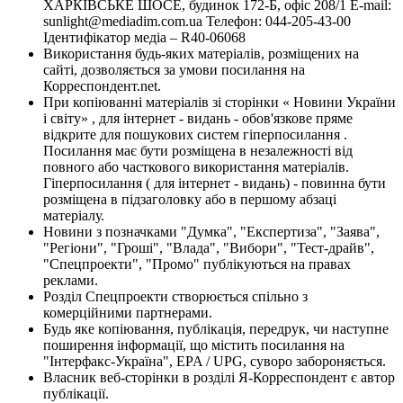
ХАРКІВСЬКЕ ШОСЕ, будинок 172-Б, офіс 208/1 E-mail:
sunlight@mediadim.com.ua
Телефон: 044-205-43-00
Ідентифікатор медіа – R40-06068
Використання будь-яких матеріалів, розміщених на
сайті, дозволяється за умови посилання на
Корреспондент.net.
При копіюванні матеріалів зі сторінки « Новини України
і світу» , для інтернет - видань - обов'язкове пряме
відкрите для пошукових систем гіперпосилання .
Посилання має бути розміщена в незалежності від
повного або часткового використання матеріалів.
Гіперпосилання ( для інтернет - видань) - повинна бути
розміщена в підзаголовку або в першому абзаці
матеріалу.
Новини з позначками "Думка", "Експертиза", "Заява",
"Регіони", "Гроші", "Влада", "Вибори", "Тест-драйв",
"Спецпроекти", "Промо" публікуються на правах
реклами.
Розділ Спецпроекти створюється спільно з
комерційними партнерами.
Будь яке копіювання, публікація, передрук, чи наступне
поширення інформації, що містить посилання на
"Інтерфакс-Україна", EPA / UPG, суворо забороняється.
Власник веб-сторінки в розділі Я-Корреспондент є автор
публікації.