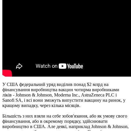
У США федеральний уряд виділив понад $2 млрд на
фінансування виробництва вакцин чотирма виробниками
ліків - Johnson & Johnson, Moderna Inc., AstraZeneca PLC і
Sanofi SA, і всі вони зможуть випустити вакцину на ринок, у
кращому випадку, через кілька місяців.
Більшість з них взяли на себе зобов'язання, або як умову свого
фінансування, або в окремому порядку, здійснювати
виробництво в США. Але деякі, наприклад Johnson & Johnson,