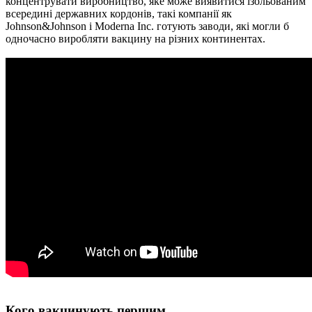
концентрувати виробництво, яке може виявитися ізольованим
всередині державних кордонів, такі компанії як
Johnson&Johnson і Moderna Inc. готують заводи, які могли б
одночасно виробляти вакцину на різних континентах.
Кого вакцинують першим