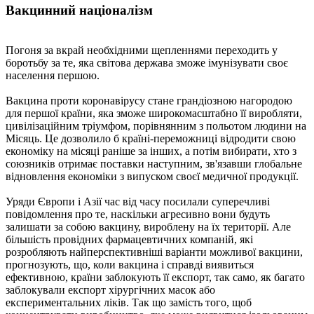
Вакцинний націоналізм
Погоня за вкрай необхідними щепленнями переходить у
боротьбу за те, яка світова держава зможе імунізувати своє
населення першою.
Вакцина проти коронавірусу стане грандіозною нагородою
для першої країни, яка зможе широкомасштабно її виробляти,
цивілізаційним тріумфом, порівнянним з польотом людини на
Місяць. Це дозволило б країні-переможниці відродити свою
економіку на місяці раніше за інших, а потім вибирати, хто з
союзників отримає поставки наступним, зв'язавши глобальне
відновлення економіки з випуском своєї медичної продукції.
Уряди Європи і Азії час від часу посилали суперечливі
повідомлення про те, наскільки агресивно вони будуть
залишати за собою вакцину, вироблену на їх території. Але
більшість провідних фармацевтичних компаній, які
розробляють найперспективніші варіанти можливої ​​вакцини,
прогнозують, що, коли вакцина і справді виявиться
ефективною, країни заблокують її експорт, так само, як багато
заблокували експорт хірургічних масок або
експериментальних ліків. Так що замість того, щоб