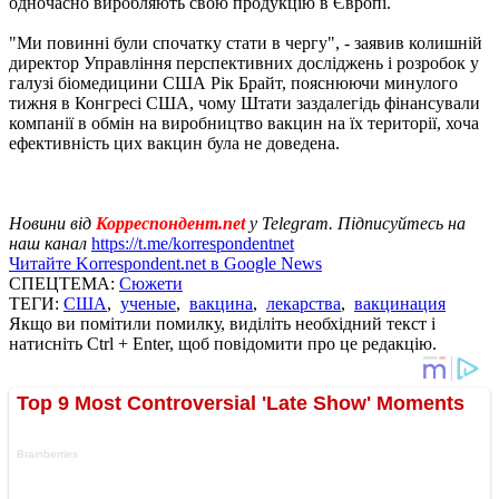
одночасно виробляють свою продукцію в Європі.
"Ми повинні були спочатку стати в чергу", - заявив колишній
директор Управління перспективних досліджень і розробок у
галузі біомедицини США Рік Брайт, пояснюючи минулого
тижня в Конгресі США, чому Штати заздалегідь фінансували
компанії в обмін на виробництво вакцин на їх території, хоча
ефективність цих вакцин була не доведена.
Новини від
Корреспондент.net
у Telegram. Підписуйтесь на
наш канал
https://t.me/korrespondentnet
Читайте Korrespondent.net в Google News
СПЕЦТЕМА:
Сюжети
ТЕГИ:
США
,
ученые
,
вакцина
,
лекарства
,
вакцинация
Якщо ви помітили помилку, виділіть необхідний текст і
натисніть Ctrl + Enter, щоб повідомити про це редакцію.