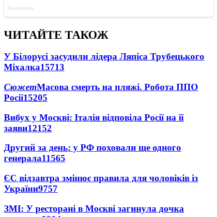
ЧИТАЙТЕ ТАКОЖ
У Білорусі засудили лідера Ляпіса Трубецького
Міхалка
15713
Сюжет
Масова смерть на пляжі. Робота ППО
Росії
15205
Вибух у Москві: Італія відповіла Росії на її
заяви
12152
Другий за день: у РФ поховали ще одного
генерала
11565
ЄС відзавтра змінює правила для чоловіків із
України
9757
ЗМІ: У ресторані в Москві загинула дочка