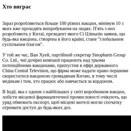
Хто виграє
Зараз розробляються більше 100 різних вакцин, мінімум 10 з
яких вже проходять випробування на людях. П'ять з них
розробляють у Китаї, президент якого Сі Цзіньпін заявив, що
будь-яка вакцина, створена в його країні, стане "глобальним
суспільним благом".
У той же час, Ван Хуей, партійний секретар Sinopharm Group
Co. Ltd., чиї дочірні компанії працюють над трьома
потенційними вакцинами, припустив в ефірі державного
China Central Television, що фірма може надати право першими
скористатися вакциною громадянам Китаю, в тому числі
медикам і тим, хто працює або навчається за кордоном.
В Індії, яка є одним з найбільших у світі виробником вакцин,
лобісти місцевої фармацевтичної промисловості очікують, що
уряд обмежить експорт, щоб місцеві жителі могли спочатку
отримати доступ до будь-яких доз.