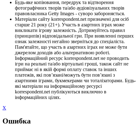
Будь-яке копіювання, передрук та відтворення
фотографічних творів та/або аудіовізуальних творів
правовласника Getty Images - суворо забороняється.
Матеріали сайту korrespondent.net призначені для осіб
старше 21 року (21+). Участь в азартних іграх може
викликати ігрову залежність. Дотримуйтесь правил
(принципів) відповідальної гри. При виявленні перших
ознак залежності негайно зверніться до спеціаліста.
Пам'ятайте, що участь в азартних іграх не може бути
джерелом доходів або альтернативою роботі.
Інформаційний ресурс korrespondent.net не проводить
ігри на реальні та/або віртуальні гроші, також сайт не
приймає ні в якій формі оплату ставок та інших
платежів, які пов’язані/можуть бути пов’язані з
азартними іграми, букмекерами чи тоталізаторами. Будь-
які матеріали на інформаційному ресурсі
korrespondent.net публікуються виключно в
інформаційних цілях.
X
Ошибка