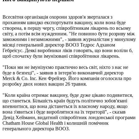
Всесвітня організація охорони здоров'я зверталася з
проханням швидко експортувати вакцину, коли вона буде
створена, в першу чергу, співробітникам лікарень по всьому
світу, а потім всім нужденним. "Не повинно бути розриву між
заможними і незаможними", - заявив журналістам у минулому
місяці генеральний директор ВООЗ Тедрос Адханом
Гебреісус. Деякі виробники ліків говорять, що вони воліли б,
щоб спочатку були імунізовані співробітники лікарень.
"Поки ми не імунізуємо практично весь світ, ніхто з нас не
буде в безпеці", - заявив в інтерв'ю виконавчий директор
Merck & Co. Inc. Кен Фрейзер. Його компанія оголосила про
розробку двох нових вакцин 26 травня.
"Коли країна отримає вакцину, буде дуже цікаво подивитися,
що станеться. Більшість країн будуть політично зобов'язані
впевнитися, що вона дістанеться їх власному народу, якщо
вона з'явиться і буде вироблятися на їх території", - сказав
Девід Хейманн, видатний співробітник лондонської програми
Chatham House Global Health і колишній помічник
генерального директора ВООЗ.