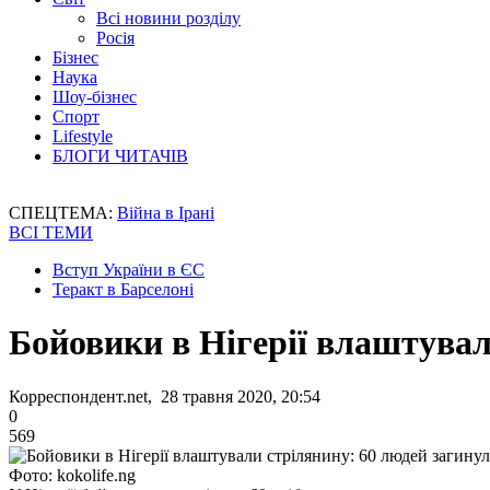
Всі новини розділу
Росія
Бізнес
Наука
Шоу-бізнес
Спорт
Lifestyle
БЛОГИ ЧИТАЧІВ
СПЕЦТЕМА:
Війна в Ірані
ВСІ ТЕМИ
Вступ України в ЄС
Теракт в Барселоні
Бойовики в Нігерії влаштувал
Корреспондент.net, 28 травня 2020, 20:54
0
569
Фото: kokolife.ng