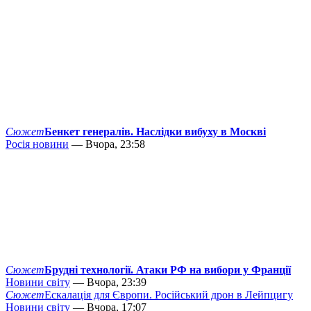
Сюжет
Бенкет генералів. Наслідки вибуху в Москві
Росія новини
— Вчора, 23:58
Сюжет
Брудні технології. Атаки РФ на вибори у Франції
Новини світу
— Вчора, 23:39
Сюжет
Ескалація для Європи. Російський дрон в Лейпцигу
Новини світу
— Вчора, 17:07