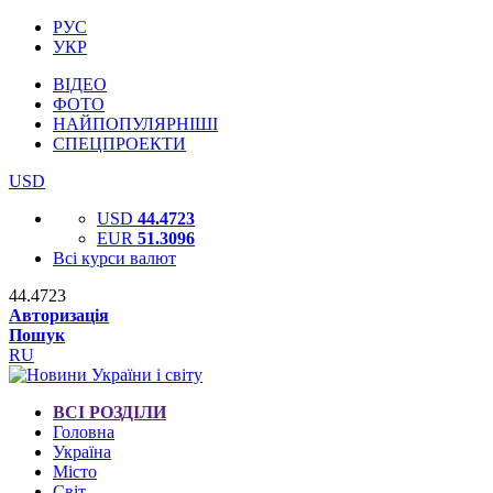
РУС
УКР
ВІДЕО
ФОТО
НАЙПОПУЛЯРНІШІ
СПЕЦПРОЕКТИ
USD
USD
44.4723
EUR
51.3096
Всі курси валют
44.4723
Авторизація
Пошук
RU
ВСІ РОЗДІЛИ
Головна
Україна
Місто
Світ