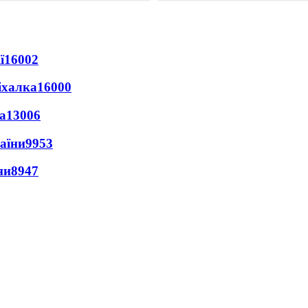
ї
16002
іхалка
16000
а
13006
раїни
9953
ни
8947