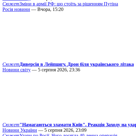
Сюжет
Зміни в армії РФ: що стоїть за рішенням Путіна
Росія новини
— Вчора, 15:20
Сюжет
Диверсія в Лейпцигу. Дрон біля українського літака
Новини світу
— 5 серпня 2026, 23:36
Сюжет
"Намагаються зламати Київ". Реакція Заходу на уда
Новини України
— 5 серпня 2026, 23:09
Сюжет
Удари по Росії. Чого досягла 40-денна операція