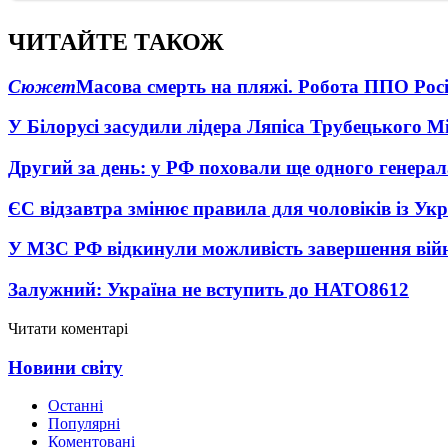
ЧИТАЙТЕ ТАКОЖ
Сюжет
Масова смерть на пляжі. Робота ППО Росі
У Білорусі засудили лідера Ляпіса Трубецького М
Другий за день: у РФ поховали ще одного генерал
ЄС відзавтра змінює правила для чоловіків із Ук
У МЗС РФ відкинули можливість завершення вій
Залужний: Україна не вступить до НАТО
8612
Читати коментарі
Новини світу
Останні
Популярні
Коментовані