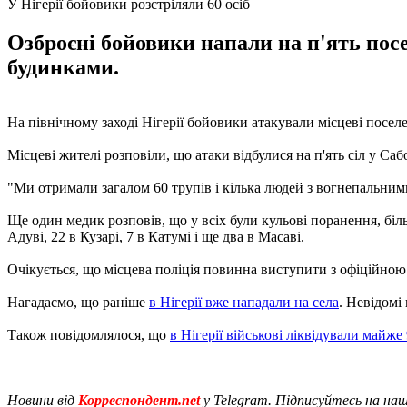
У Нігерії бойовики розстріляли 60 осіб
Озброєні бойовики напали на п'ять посе
будинками.
На північному заході Нігерії бойовики атакували місцеві посел
Місцеві жителі розповіли, що атаки відбулися на п'ять сіл у С
"Ми отримали загалом 60 трупів і кілька людей з вогнепальними 
Ще один медик розповів, що у всіх були кульові поранення, біл
Адуві, 22 в Кузарі, 7 в Катумі і ще два в Масаві.
Очікується, що місцева поліція повинна виступити з офіційно
Нагадаємо, що раніше
в Нігерії вже нападали на села
. Невідомі
Також повідомлялося, що
в Нігерії військові ліквідували майже
Новини від
Корреспондент.net
у Telegram. Підписуйтесь на на