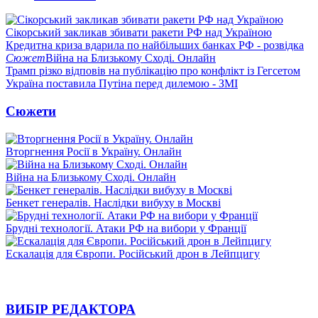
Сікорський закликав збивати ракети РФ над Україною
Кредитна криза вдарила по найбільших банках РФ - розвідка
Сюжет
Війна на Близькому Сході. Онлайн
Трамп різко відповів на публікацію про конфлікт із Гегсетом
Україна поставила Путіна перед дилемою - ЗМІ
Сюжети
Вторгнення Росії в Україну. Онлайн
Війна на Близькому Сході. Онлайн
Бенкет генералів. Наслідки вибуху в Москві
Брудні технології. Атаки РФ на вибори у Франції
Ескалація для Європи. Російський дрон в Лейпцигу
ВИБІР РЕДАКТОРА