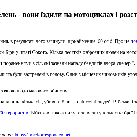
лень - вони їздили на мотоциклах і розс
ення, в результаті чого загинули, щонайменше, 60 осіб. Про це
по
абон-Бірн у штаті Сокото. Кілька десятків озброєних людей на мо
пораненнями з сіл, які зазнали нападу бандитів вчора увечері", -
ьшість були застрелені в голову. Один з місцевих чиновників уто
ю заявою щодо масового вбивства.
 напали на кілька сіл, убивши близько півсотні людей. Військові 
 90 терористів
. Військові також вилучили велику кількість зброї і
ш канал
https://t.me/korrespondentnet