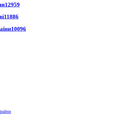
ни
12959
ві
11886
раїни
10096
країни