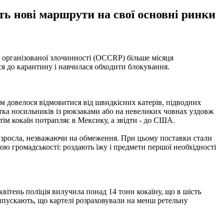
ють нові маршрути на свої основні ринки
 організованої злочинності (OCCRP) більше місяця
ся до карантину і навчилася обходити блокування.
 довелося відмовитися від швидкісних катерів, підводних
сятка носильників із рюкзаками або на невеликих човнах уздовж
м кокаїн потрапляє в Мексику, а звідти - до США.
і зросла, незважаючи на обмеження. При цьому поставки стали
ою громадськості: роздають їжу і предмети першої необхідності
 квітень поліція вилучила понад 14 тонн кокаїну, що в шість
ипускають, що картелі розраховували на менш ретельну