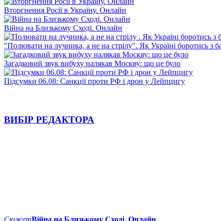
Вторгнення Росії в Україну. Онлайн
Війна на Близькому Сході. Онлайн
"Полювати на лучника, а не на стрілу". Як Україні боротись з 
Загадковий звук вибуху налякав Москву: що це було
Підсумки 06.08: Санкції проти РФ і дрон у Лейпцигу
ВИБІР РЕДАКТОРА
Сюжет
Війна на Близькому Сході. Онлайн