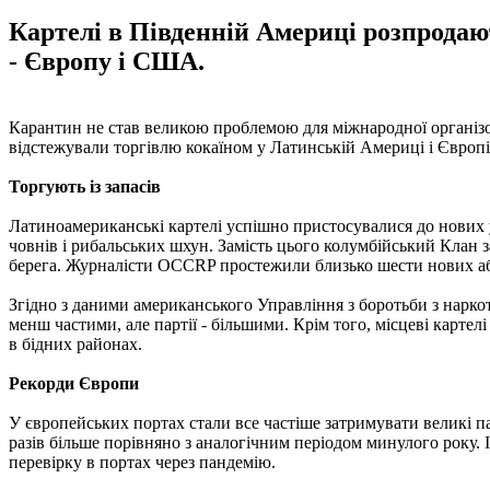
Картелі в Південній Америці розпродают
- Європу і США.
Карантин не став великою проблемою для міжнародної організов
відстежували торгівлю кокаїном у Латинській Америці і Європі
Торгують із запасів
Латиноамериканські картелі успішно пристосувалися до нових 
човнів і рибальських шхун. Замість цього колумбійський Клан з
берега. Журналісти OCCRP простежили близько шести нових або
Згідно з даними американського Управління з боротьби з нарко
менш частими, але партії - більшими. Крім того, місцеві карте
в бідних районах.
Рекорди Європи
У європейських портах стали все частіше затримувати великі парт
разів більше порівняно з аналогічним періодом минулого року.
перевірку в портах через пандемію.