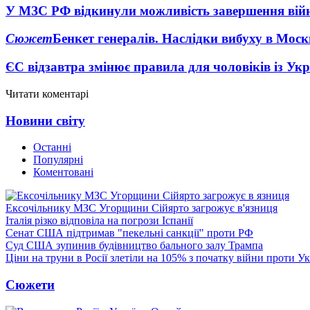
У МЗС РФ відкинули можливість завершення вій
Сюжет
Бенкет генералів. Наслідки вибуху в Моск
ЄС відзавтра змінює правила для чоловіків із Ук
Читати коментарі
Новини світу
Останні
Популярні
Коментовані
Ексочільнику МЗС Угорщини Сійярто загрожує в'язниця
Італія різко відповіла на погрози Іспанії
Сенат США підтримав "пекельні санкції" проти РФ
Суд США зупинив будівництво бального залу Трампа
Ціни на труни в Росії злетіли на 105% з початку війни проти У
Сюжети