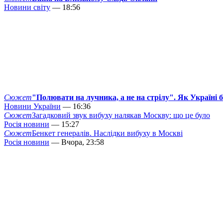
Новини світу
— 18:56
Сюжет
"Полювати на лучника, а не на стрілу". Як Україні 
Новини України
— 16:36
Сюжет
Загадковий звук вибуху налякав Москву: що це було
Росія новини
— 15:27
Сюжет
Бенкет генералів. Наслідки вибуху в Москві
Росія новини
— Вчора, 23:58