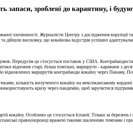
ь запаси, зроблені до карантину, і буду
аної злочинності. Журналісти Центру з дослідження корупції та
 та дійшли висновку, що кокаїнова індустрія успішно адаптувала
умов. Передусім це стосується поставок у США. Контрабандистам
атоки відновив старі, більш повільні, маршрути - каравани з де
 відновлених маршрутів контрабанди кокаїну через Панаму. Поті
тиками, кількість вилученого кокаїну на мексиканському кордон
лі використовують кризу через пандемію, щоб заручитися підтримк
ії кокаїну. Особливо це стосується Іспанії. Тільки за березень і
 Іспанські правоохоронці вражені такими шаленими темпами і пр