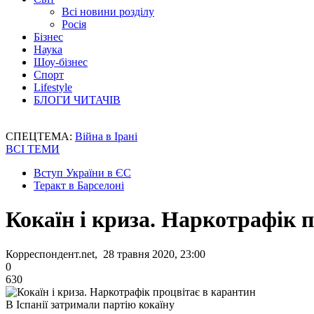
Всі новини розділу
Росія
Бізнес
Наука
Шоу-бізнес
Спорт
Lifestyle
БЛОГИ ЧИТАЧІВ
СПЕЦТЕМА:
Війна в Ірані
ВСІ ТЕМИ
Вступ України в ЄС
Теракт в Барселоні
Кокаїн і криза. Наркотрафік 
Корреспондент.net, 28 травня 2020, 23:00
0
630
В Іспанії затримали партію кокаїну