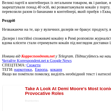
Великі партії в контейнерах із легальним товаром, як і раніше, 
заарештували понад 40 осіб, які розвантажували кокаїн у порту
перевозили разом із бананами в контейнері, який прибув з Еква
Роздріб
Незважаючи на те, що у вуличних дилерів не бракує продукту, 
Дилери і постійні споживачі кокаїну в Римі розповіли журналіс
вдома клієнти стали отримувати кокаїн під виглядом доставки ї
Новини від
Корреспондент.net
у Telegram. Підписуйтесь на на
Читайте Korrespondent.net в Google News
СПЕЦТЕМА:
Сюжети
ТЕГИ:
наркотики
,
Европа
,
кокаин
Якщо ви помітили помилку, виділіть необхідний текст і натисніт