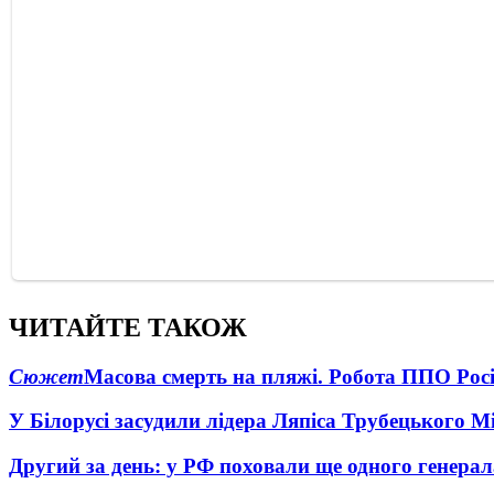
ЧИТАЙТЕ ТАКОЖ
Сюжет
Масова смерть на пляжі. Робота ППО Росі
У Білорусі засудили лідера Ляпіса Трубецького М
Другий за день: у РФ поховали ще одного генерал