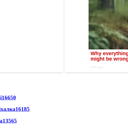
ї
16650
іхалка
16185
а
13565