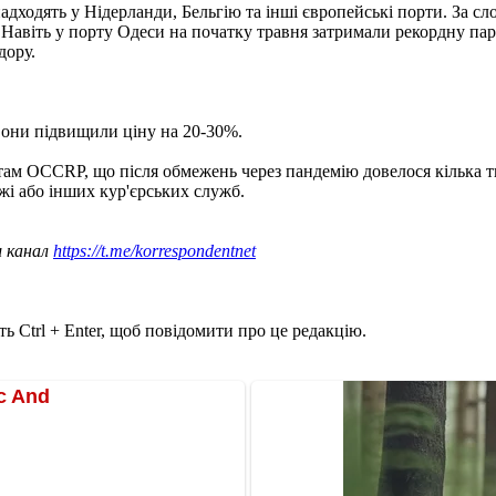
надходять у Нідерланди, Бельгію та інші європейські порти. За сл
. Навіть у порту Одеси на початку травня затримали рекордну пар
дору.
вони підвищили ціну на 20-30%.
там OCCRP, що після обмежень через пандемію довелося кілька ти
жі або інших кур'єрських служб.
ш канал
https://t.me/korrespondentnet
ь Ctrl + Enter, щоб повідомити про це редакцію.