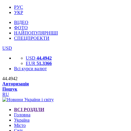
РУС
УКР
ВІДЕО
ФОТО
НАЙПОПУЛЯРНІШІ
СПЕЦПРОЕКТИ
USD
USD
44.4942
EUR
51.3366
Всі курси валют
44.4942
Авторизація
Пошук
RU
ВСІ РОЗДІЛИ
Головна
Україна
Місто
Світ