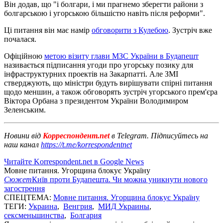
Він додав, що "і болгари, і ми прагнемо зберегти райони з
болгарською і угорською більшістю навіть після реформи".
Ці питання він має намір
обговорити з Кулебою
. Зустріч вже
почалася.
Офіційною
метою візиту глави МЗС України в Будапешт
називається підписання угоди про угорську позику для
інфраструктурних проектів на Закарпатті. Але ЗМІ
стверджують, що міністри будуть вирішувати спірні питання
щодо меншин, а також обговорять зустріч угорського прем'єра
Віктора Орбана з президентом України Володимиром
Зеленським.
Новини від
Корреспондент.net
в Telegram. Підписуйтесь на
наш канал
https://t.me/korrespondentnet
Читайте Korrespondent.net в Google News
Мовне питання. Угорщина блокує Україну
Сюжет
Київ проти Будапешта. Чи можна уникнути нового
загострення
СПЕЦТЕМА:
Мовне питання. Угорщина блокує Україну
ТЕГИ:
Украина
,
Венгрия
,
МИД Украины
,
сексменьшинства
,
Болгария