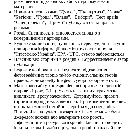
розміщена в підзаголовку або в першому абзаці
матеріалу.
Новини з позначками "Думка", "Експертиза", "Заява",
"Регіони", "Гроші", "Влада", "Вибори", "Тест-драйв",
"Спецпроекти", "Промо" публікуються на правах
реклами.
Розділ Спецпроекти створюється спільно з
комерційними партнерами.
Будь яке копіювання, публікація, передрук, чи наступне
поширення інформації, що містить посилання на
"Інтерфакс-Україна", EPA / UPG, суворо забороняється.
Власник веб-сторінки в розділі Я-Корреспондент є автор
публікації.
Будь-яке копіювання, передрук та відтворення
фотографічних творів та/або аудіовізуальних творів
правовласника Getty Images - суворо забороняється.
Матеріали сайту korrespondent.net призначені для осіб
старше 21 року (21+). Участь в азартних іграх може
викликати ігрову залежність. Дотримуйтесь правил
(принципів) відповідальної гри. При виявленні перших
ознак залежності негайно зверніться до спеціаліста.
Пам'ятайте, що участь в азартних іграх не може бути
джерелом доходів або альтернативою роботі.
Інформаційний ресурс korrespondent.net не проводить
ігри на реальні та/або віртуальні гроші, також сайт не