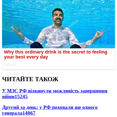
ЧИТАЙТЕ ТАКОЖ
У МЗС РФ відкинули можливість завершення
війни
15245
Другий за день: у РФ поховали ще одного
генерала
14067