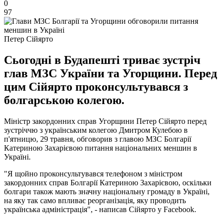
0
97
Петер Сійярто
Сьогодні в Будапешті триває зустріч
глав МЗС України та Угорщини. Перед
цим Сійярто проконсультувався з
болгарською колегою.
Міністр закордонних справ Угорщини Петер Сійярто перед
зустріччю з українським колегою Дмитром Кулебою в
п'ятницю, 29 травня, обговорив з главою МЗС Болгарії
Катериною Захарієвою питання національних меншин в
Україні.
"Я щойно проконсультувався телефоном з міністром
закордонних справ Болгарії Катериною Захарієвою, оскільки
болгари також мають значну національну громаду в Україні,
на яку так само впливає реорганізація, яку проводить
українська адміністрація", - написав Сійярто у Facebook.