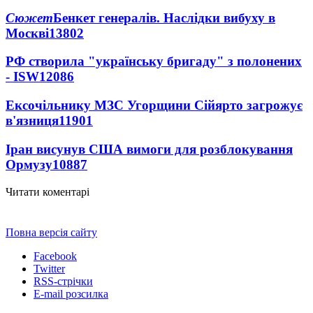
Сюжет
Бенкет генералів. Наслідки вибуху в
Москві
13802
РФ створила "українську бригаду" з полонених
- ISW
12086
Ексочільнику МЗС Угорщини Сійярто загрожує
в'язниця
11901
Іран висунув США вимоги для розблокування
Ормузу
10887
Читати коментарі
Повна версія сайту
Facebook
Twitter
RSS-стрічки
E-mail розсилка