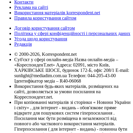
Контакти
Реклама на сайті
Використання матеріалів korrespondent.net
Правила користування сайтом
Договір користування сайтом
Політика у сфері конфіденційності і персональних даних
Угода щодо користування
Редакція
© 2000-2026, Korrespondent.net
Суб'єкт у сфері онлайн-медіа Назва онлайн-медіа –
«КореспонденТ.net» Адреса: 02091, місто Київ,
ХАРКІВСЬКЕ ШОСЕ, будинок 172-Б, офіс 208/1 E-mail:
sunlight@mediadim.com.ua
Телефон: 044-205-43-00
Ідентифікатор медіа – R40-06068
Використання будь-яких матеріалів, розміщених на
сайті, дозволяється за умови посилання на
Корреспондент.net.
При копіюванні матеріалів зі сторінки « Новини України
і світу» , для інтернет - видань - обов'язкове пряме
відкрите для пошукових систем гіперпосилання .
Посилання має бути розміщена в незалежності від
повного або часткового використання матеріалів.
Гіперпосилання ( для інтернет - видань) - повинна бути