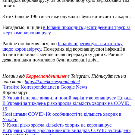
випадків коронавірусу. За останню добу було зафіксовано 182
нових.
З них більше 196 тисяч вже одужали і були виписані з лікарні.
Нагадаємо, в ці дні
в Іспанії проходить десятиденний траур за
жертвами коронавірусу
.
Раніше повідомлялося, що
Іспанія переглянула статистику
щодо коронавірусу
. Померлих від коронавірусної інфекції в
Іспанії виявилося менше після перерахунку даних. Раніше
деякі випадки помилково були враховані двічі.
Новини від
Корреспондент.net
в Telegram. Підписуйтесь на
наш канал
https://t.me/korrespondentnet
Читайте Korrespondent.net в Google News
Коронавірус
В Україні вперше виявили новий варіант коронавірусу Цикада
В Україні за тиждень різко зросла кількість хворих на COVID-
19
Нові штами COVID-19: особливості та кількість хворих в
Україні
У Києві різко зросла кількість хворих на коронавірус
В Україні утричі зросла кількість випадків COVID за тиждень