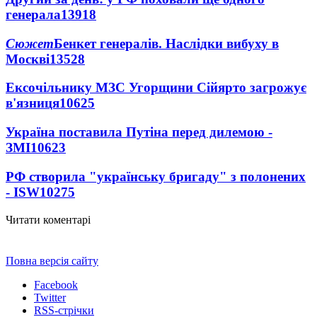
генерала
13918
Сюжет
Бенкет генералів. Наслідки вибуху в
Москві
13528
Ексочільнику МЗС Угорщини Сійярто загрожує
в'язниця
10625
Україна поставила Путіна перед дилемою -
ЗМІ
10623
РФ створила "українську бригаду" з полонених
- ISW
10275
Читати коментарі
Повна версія сайту
Facebook
Twitter
RSS-стрічки