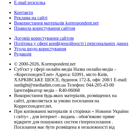
E-mail розсилка
Контакти
Реклама на сайті
Використання матеріалів korrespondent.net
Правила користування сайтом
Договір користування сайтом
Політика у сфері конфіденційності і персональних даних
Угода щодо користування
Редакція
© 2000-2026, Korrespondent.net
Суб'єкт у сфері онлайн-медіа Назва онлайн-медіа –
«КореспонденТ.net» Адреса: 02091, місто Київ,
ХАРКІВСЬКЕ ШОСЕ, будинок 172-Б, офіс 208/1 E-mail:
sunlight@mediadim.com.ua
Телефон: 044-205-43-00
Ідентифікатор медіа – R40-06068
Використання будь-яких матеріалів, розміщених на
сайті, дозволяється за умови посилання на
Корреспондент.net.
При копіюванні матеріалів зі сторінки « Новини України
і світу» , для інтернет - видань - обов'язкове пряме
відкрите для пошукових систем гіперпосилання .
Посилання має бути розміщена в незалежності від