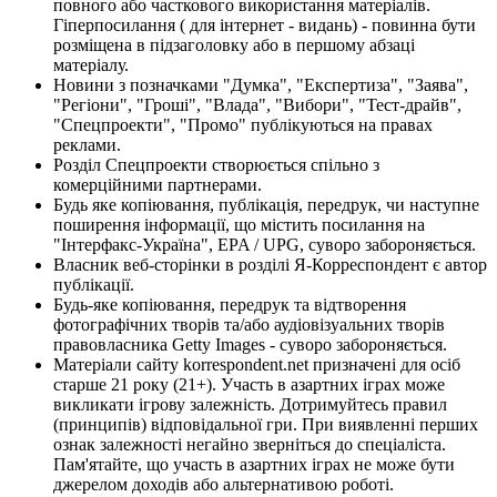
повного або часткового використання матеріалів.
Гіперпосилання ( для інтернет - видань) - повинна бути
розміщена в підзаголовку або в першому абзаці
матеріалу.
Новини з позначками "Думка", "Експертиза", "Заява",
"Регіони", "Гроші", "Влада", "Вибори", "Тест-драйв",
"Спецпроекти", "Промо" публікуються на правах
реклами.
Розділ Спецпроекти створюється спільно з
комерційними партнерами.
Будь яке копіювання, публікація, передрук, чи наступне
поширення інформації, що містить посилання на
"Інтерфакс-Україна", EPA / UPG, суворо забороняється.
Власник веб-сторінки в розділі Я-Корреспондент є автор
публікації.
Будь-яке копіювання, передрук та відтворення
фотографічних творів та/або аудіовізуальних творів
правовласника Getty Images - суворо забороняється.
Матеріали сайту korrespondent.net призначені для осіб
старше 21 року (21+). Участь в азартних іграх може
викликати ігрову залежність. Дотримуйтесь правил
(принципів) відповідальної гри. При виявленні перших
ознак залежності негайно зверніться до спеціаліста.
Пам'ятайте, що участь в азартних іграх не може бути
джерелом доходів або альтернативою роботі.