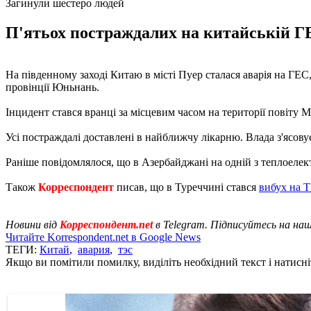
Загинули шестеро людей
П'ятьох постраждалих на китайській ГЕС
На південному заході Китаю в місті Пуер сталася аварія на ГЕС
провінції Юньнань.
Інцидент стався вранці за місцевим часом на території повіту 
Усі постраждалі доставлені в найближчу лікарню. Влада з'ясовує
Раніше повідомлялося, що в Азербайджані на одній з теплоеле
Також
Корреспондент
писав, що в Туреччині стався
вибух на 
Новини від
Корреспондент.net
в Telegram. Підписуйтесь на на
Читайте Korrespondent.net в Google News
ТЕГИ:
Китай
,
авария
,
тэс
Якщо ви помітили помилку, виділіть необхідний текст і натисніт