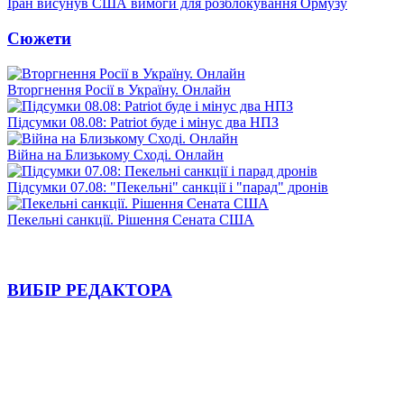
Іран висунув США вимоги для розблокування Ормузу
Сюжети
Вторгнення Росії в Україну. Онлайн
Підсумки 08.08: Patriot буде і мінус два НПЗ
Війна на Близькому Сході. Онлайн
Підсумки 07.08: "Пекельні" санкції і "парад" дронів
Пекельні санкції. Рішення Сената США
ВИБІР РЕДАКТОРА