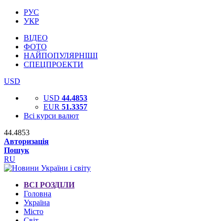
РУС
УКР
ВІДЕО
ФОТО
НАЙПОПУЛЯРНІШІ
СПЕЦПРОЕКТИ
USD
USD
44.4853
EUR
51.3357
Всі курси валют
44.4853
Авторизація
Пошук
RU
ВСІ РОЗДІЛИ
Головна
Україна
Місто
Світ