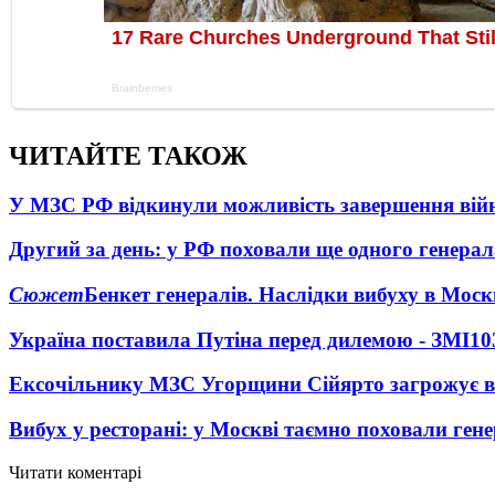
ЧИТАЙТЕ ТАКОЖ
У МЗС РФ відкинули можливість завершення вій
Другий за день: у РФ поховали ще одного генерал
Сюжет
Бенкет генералів. Наслідки вибуху в Моск
Україна поставила Путіна перед дилемою - ЗМІ
10
Ексочільнику МЗС Угорщини Сійярто загрожує в
Вибух у ресторані: у Москві таємно поховали ген
Читати коментарі