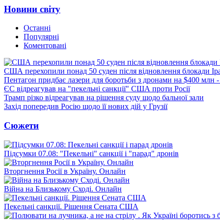
Новини світу
Останні
Популярні
Коментовані
США перехопили понад 50 суден після відновлення блокади Ір
Пентагон придбає лазери для боротьби з дронами на $400 млн -
ЄС відреагував на "пекельні санкції" США проти Росії
Трамп різко відреагував на рішення суду щодо бальної зали
Захід попередив Росію щодо її нових дій у Грузії
Сюжети
Підсумки 07.08: "Пекельні" санкції і "парад" дронів
Вторгнення Росії в Україну. Онлайн
Війна на Близькому Сході. Онлайн
Пекельні санкції. Рішення Сената США