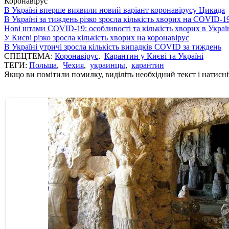
Коронавірус
В Україні вперше виявили новий варіант коронавірусу Цикада
В Україні за тиждень різко зросла кількість хворих на COVID-1
Нові штами COVID-19: особливості та кількість хворих в Украї
У Києві різко зросла кількість хворих на коронавірус
В Україні утричі зросла кількість випадків COVID за тиждень
СПЕЦТЕМА:
Коронавірус
,
Карантин у Києві та Україні
ТЕГИ:
Польша
,
Чехия
,
украинцы
,
карантин
Якщо ви помітили помилку, виділіть необхідний текст і натисніт