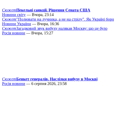
Сюжет
Пекельні санкції. Рішення Сената США
Новини світу
— Вчора, 23:14
Сюжет
"Полювати на лучника, а не на стрілу". Як Україні бор
Новини України
— Вчора, 16:36
Сюжет
Загадковий звук вибуху налякав Москву: що це було
Росія новини
— Вчора, 15:27
Сюжет
Бенкет генералів. Наслідки вибуху в Москві
Росія новини
— 6 серпня 2026, 23:58