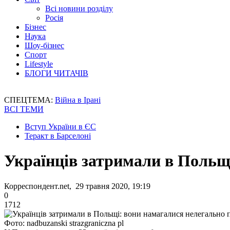
Всі новини розділу
Росія
Бізнес
Наука
Шоу-бізнес
Спорт
Lifestyle
БЛОГИ ЧИТАЧІВ
СПЕЦТЕМА:
Війна в Ірані
ВСІ ТЕМИ
Вступ України в ЄС
Теракт в Барселоні
Українців затримали в Польщ
Корреспондент.net, 29 травня 2020, 19:19
0
1712
Фото: nadbuzanski strazgraniczna pl