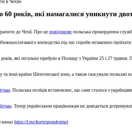
ти в Чехію
о 60 років, які намагалися уникнути дв
трапити до Чехії. Про це
повідомляє
польська прикордонна служба
Нижньосілезького воєводства під час спроби незаконно проїхати н
0 років, які легально прибули в Польщу з України 25 і 27 травня
 та інші країни Шенгенської зони, а також скасували польські н
ітчан
. Польська поліція встановлює, що саме сталося з українця
бітчан
. Тепер українським працівникам не доведеться дотримуват
ш канал
https://t.me/korrespondentnet