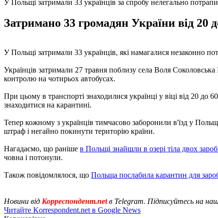
У Польщі затримали 33 українців за спробу нелегально потрапи
Затримано 33 громадян України від 20 д
У Польщі затримали 33 українців, які намагалися незаконно по
Українців затримали 27 травня поблизу села Воля Соколовська 
контролю на чотирьох автобусах.
При цьому в транспорті знаходилися українці у віці від 20 до 6
знаходитися на карантині.
Тепер кожному з українців тимчасово заборонили в'їзд у Польщу
штраф і негайно покинути територію країни.
Нагадаємо, що раніше
в Польщі знайшли в озері тіла двох зароб
човна і потонули.
Також повідомлялося, що
Польща послабила карантин для заро
Новини від
Корреспондент.net
в Telegram. Підписуйтесь на на
Читайте Korrespondent.net в Google News