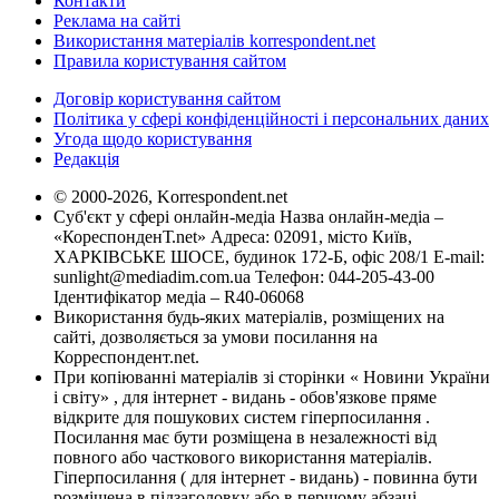
Контакти
Реклама на сайті
Використання матеріалів korrespondent.net
Правила користування сайтом
Договір користування сайтом
Політика у сфері конфіденційності і персональних даних
Угода щодо користування
Редакція
© 2000-2026, Korrespondent.net
Суб'єкт у сфері онлайн-медіа Назва онлайн-медіа –
«КореспонденТ.net» Адреса: 02091, місто Київ,
ХАРКІВСЬКЕ ШОСЕ, будинок 172-Б, офіс 208/1 E-mail:
sunlight@mediadim.com.ua
Телефон: 044-205-43-00
Ідентифікатор медіа – R40-06068
Використання будь-яких матеріалів, розміщених на
сайті, дозволяється за умови посилання на
Корреспондент.net.
При копіюванні матеріалів зі сторінки « Новини України
і світу» , для інтернет - видань - обов'язкове пряме
відкрите для пошукових систем гіперпосилання .
Посилання має бути розміщена в незалежності від
повного або часткового використання матеріалів.
Гіперпосилання ( для інтернет - видань) - повинна бути
розміщена в підзаголовку або в першому абзаці