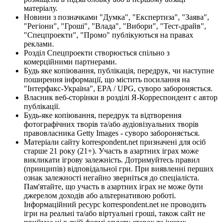
матеріалу.
Новини з позначками "Думка", "Експертиза", "Заява",
"Регіони", "Гроші", "Влада", "Вибори", "Тест-драйв",
"Спецпроекти", "Промо" публікуються на правах
реклами.
Розділ Спецпроекти створюється спільно з
комерційними партнерами.
Будь яке копіювання, публікація, передрук, чи наступне
поширення інформації, що містить посилання на
"Інтерфакс-Україна", EPA / UPG, суворо забороняється.
Власник веб-сторінки в розділі Я-Корреспондент є автор
публікації.
Будь-яке копіювання, передрук та відтворення
фотографічних творів та/або аудіовізуальних творів
правовласника Getty Images - суворо забороняється.
Матеріали сайту korrespondent.net призначені для осіб
старше 21 року (21+). Участь в азартних іграх може
викликати ігрову залежність. Дотримуйтесь правил
(принципів) відповідальної гри. При виявленні перших
ознак залежності негайно зверніться до спеціаліста.
Пам'ятайте, що участь в азартних іграх не може бути
джерелом доходів або альтернативою роботі.
Інформаційний ресурс korrespondent.net не проводить
ігри на реальні та/або віртуальні гроші, також сайт не