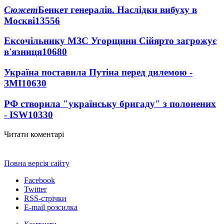
Сюжет
Бенкет генералів. Наслідки вибуху в
Москві
13556
Ексочільнику МЗС Угорщини Сійярто загрожує
в'язниця
10680
Україна поставила Путіна перед дилемою -
ЗМІ
10630
РФ створила "українську бригаду" з полонених
- ISW
10330
Читати коментарі
Повна версія сайту
Facebook
Twitter
RSS-стрічки
E-mail розсилка