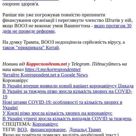
охорони здоров'я.
Раніше він уже погрожував повністю припинити
фінансування організації і переглянути членство Штатів у ній,
якщо ВООЗ не виконає умов Вашингтона -
якщо протягом 30
днів не проведе реформи
.
На думку Трампа, ВООЗ недооцінила серйозність вірусу, а
також "прикривала" Китай
.
Новини від
Корреспондент.net
у Telegram. Підписуйтесь на
наш канал
https://t.me/korrespondentnet
Читайте Korrespondent.net в Google News
Коронавірус
В Україні вперше виявили новий варіант коронавірусу Цикада
В Україні за тиждень різко зросла кількість хворих на COVID-
19
Нові штами COVID-19: особливості та кількість хворих в
Україні
У Києві різко зросла кількість хворих на коронавірус
В Україні утричі зросла кількість випадків COVID за тиждень
СПЕЦТЕМА:
Коронавірус
ТЕГИ:
ВОЗ
,
финансирование
,
Дональд Трамп
Якщо ви помітили помилку, виділіть необхідний текст і