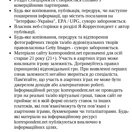
комерційними партнерами.
Будь яке копіювання, публікація, передрук, чи наступне
поширення інформації, що містить посилання на
"Інтерфакс-Україна", EPA / UPG, суворо забороняється.
Власник веб-сторінки в розділі Я-Корреспондент є автор
публікації.
Будь-яке копіювання, передрук та відтворення
фотографічних творів та/або аудіовізуальних творів
правовласника Getty Images - суворо забороняється.
Матеріали сайту korrespondent.net призначені для осіб
старше 21 року (21+). Участь в азартних іграх може
викликати ігрову залежність. Дотримуйтесь правил
(принципів) відповідальної гри. При виявленні перших
ознак залежності негайно зверніться до спеціаліста.
Пам'ятайте, що участь в азартних іграх не може бути
джерелом доходів або альтернативою роботі.
Інформаційний ресурс korrespondent.net не проводить
ігри на реальні та/або віртуальні гроші, також сайт не
приймає ні в якій формі оплату ставок та інших
платежів, які пов’язані/можуть бути пов’язані з
азартними іграми, букмекерами чи тоталізаторами. Будь-
які матеріали на інформаційному ресурсі
korrespondent.net публікуються виключно в
інформаційних цілях.