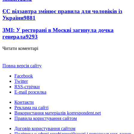
ЄС відзавтра змінює правила для чоловіків із
України
9881
ЗМІ: У ресторані в Москві загинула дочка
генерала
9293
Читати коментарі
Повна версія сайту
Facebook
Twitter
RSS-стрічки
E-mail розсилка
Контакти
Реклама на сайті
Використання матеріалів korrespondent.net
Правила користування сайтом
Договір користування сайтом
Політика у сфері конфіденційності і персональних даних