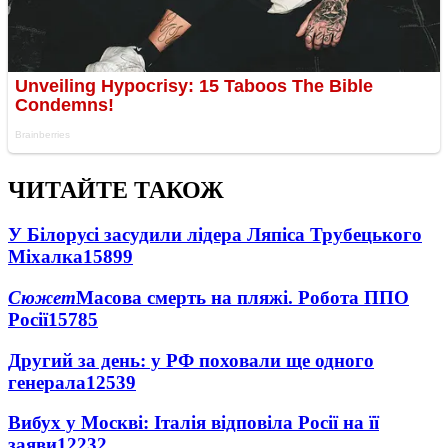
ЧИТАЙТЕ ТАКОЖ
У Білорусі засудили лідера Ляпіса Трубецького
Міхалка
15899
Сюжет
Масова смерть на пляжі. Робота ППО
Росії
15785
Другий за день: у РФ поховали ще одного
генерала
12539
Вибух у Москві: Італія відповіла Росії на її
заяви
12232