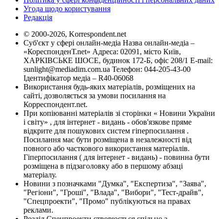
Угода щодо користування
Редакція
© 2000-2026, Korrespondent.net
Суб'єкт у сфері онлайн-медіа Назва онлайн-медіа –
«КореспонденТ.net» Адреса: 02091, місто Київ,
ХАРКІВСЬКЕ ШОСЕ, будинок 172-Б, офіс 208/1 E-mail:
sunlight@mediadim.com.ua
Телефон: 044-205-43-00
Ідентифікатор медіа – R40-06068
Використання будь-яких матеріалів, розміщених на
сайті, дозволяється за умови посилання на
Корреспондент.net.
При копіюванні матеріалів зі сторінки « Новини України
і світу» , для інтернет - видань - обов'язкове пряме
відкрите для пошукових систем гіперпосилання .
Посилання має бути розміщена в незалежності від
повного або часткового використання матеріалів.
Гіперпосилання ( для інтернет - видань) - повинна бути
розміщена в підзаголовку або в першому абзаці
матеріалу.
Новини з позначками "Думка", "Експертиза", "Заява",
"Регіони", "Гроші", "Влада", "Вибори", "Тест-драйв",
"Спецпроекти", "Промо" публікуються на правах
реклами.
Розділ Спецпроекти створюється спільно з