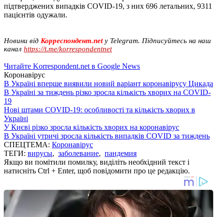
підтверджених випадків COVID-19, з них 696 летальних, 9311
пацієнтів одужали.
Новини від
Корреспондент.net
у Telegram. Підписуйтесь на наш
канал
https://t.me/korrespondentnet
Читайте Korrespondent.net в Google News
Коронавірус
В Україні вперше виявили новий варіант коронавірусу Цикада
В Україні за тиждень різко зросла кількість хворих на COVID-
19
Нові штами COVID-19: особливості та кількість хворих в
Україні
У Києві різко зросла кількість хворих на коронавірус
В Україні утричі зросла кількість випадків COVID за тиждень
СПЕЦТЕМА:
Коронавірус
ТЕГИ:
вирусы
,
заболевание
,
пандемия
Якщо ви помітили помилку, виділіть необхідний текст і
натисніть Ctrl + Enter, щоб повідомити про це редакцію.