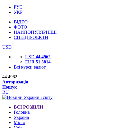
РУС
УКР
ВІДЕО
ФОТО
НАЙПОПУЛЯРНІШІ
СПЕЦПРОЕКТИ
USD
USD
44.4962
EUR
51.3814
Всі курси валют
44.4962
Авторизація
Пошук
RU
ВСІ РОЗДІЛИ
Головна
Україна
Місто
Світ