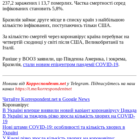
237,2 заражених і 13,7 померлих. Частка смертності серед
інфікованих становить 5,8%.
Бразилія займає друге місце в списку країн з найбільшою
кількістю інфікованих, поступаючись тільки США.
За кількістю смертей через коронавірус країна перебуває на
четвертій сходинці у світі після США, Великобританії та
Італії.
Раніше у ВООЗ заявили, що Південна Америка, і зокрема,
Бразилія,
стали новим епіцентром пандемії COVID-19
.
Новини від
Корреспондент.net
у Telegram. Підписуйтесь на наш
канал
https://t.me/korrespondentnet
Читайте Korrespondent.net в Google News
Коронавірус
В Україні вперше виявили новий варіант коронавірусу Цикада
В Україні за тиждень різко зросла кількість хворих на COVID-
19
Нові штами COVID-19: особливості та кількість хворих в
Україні
У Києві різко зросла кількість хворих на коронавірус