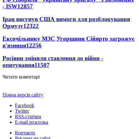
- ISW
12857
Іран висунув США вимоги для розблокування
Ормузу
12322
Ексочільнику МЗС Угорщини Сійярто загрожує
в'язниця
12256
Росіяни змінили ставлення до війни -
опитування
11507
Читати коментарі
Повна версія сайту
Facebook
Twitter
RSS-стрічки
E-mail розсилка
Контакти
Реклама на сайті