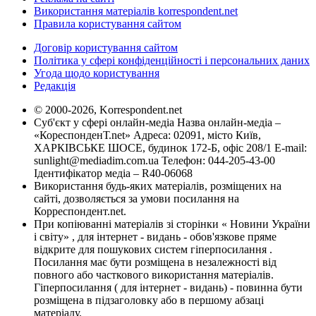
Використання матеріалів korrespondent.net
Правила користування сайтом
Договір користування сайтом
Політика у сфері конфіденційності і персональних даних
Угода щодо користування
Редакція
© 2000-2026, Korrespondent.net
Суб'єкт у сфері онлайн-медіа Назва онлайн-медіа –
«КореспонденТ.net» Адреса: 02091, місто Київ,
ХАРКІВСЬКЕ ШОСЕ, будинок 172-Б, офіс 208/1 E-mail:
sunlight@mediadim.com.ua
Телефон: 044-205-43-00
Ідентифікатор медіа – R40-06068
Використання будь-яких матеріалів, розміщених на
сайті, дозволяється за умови посилання на
Корреспондент.net.
При копіюванні матеріалів зі сторінки « Новини України
і світу» , для інтернет - видань - обов'язкове пряме
відкрите для пошукових систем гіперпосилання .
Посилання має бути розміщена в незалежності від
повного або часткового використання матеріалів.
Гіперпосилання ( для інтернет - видань) - повинна бути
розміщена в підзаголовку або в першому абзаці
матеріалу.