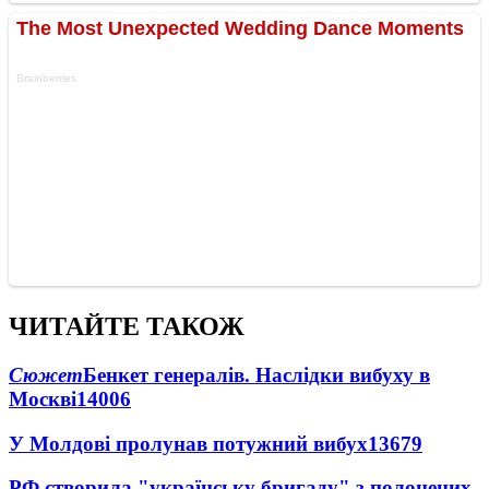
ЧИТАЙТЕ ТАКОЖ
Сюжет
Бенкет генералів. Наслідки вибуху в
Москві
14006
У Молдові пролунав потужний вибух
13679
РФ створила "українську бригаду" з полонених