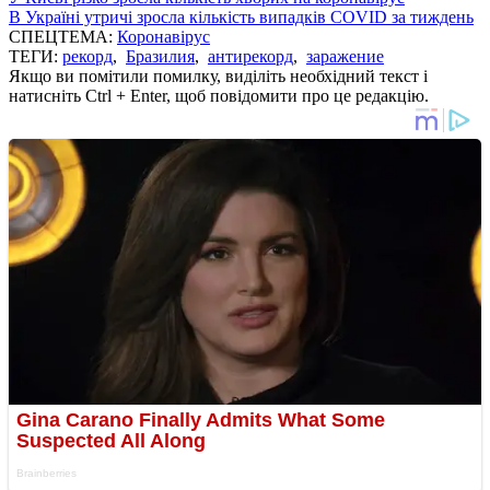
В Україні утричі зросла кількість випадків COVID за тиждень
СПЕЦТЕМА:
Коронавірус
ТЕГИ:
рекорд
,
Бразилия
,
антирекорд
,
заражение
Якщо ви помітили помилку, виділіть необхідний текст і
натисніть Ctrl + Enter, щоб повідомити про це редакцію.