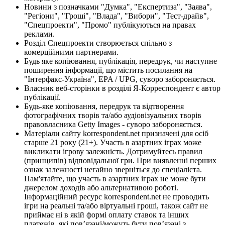
Новини з позначками "Думка", "Експертиза", "Заява",
"Регіони", "Гроші", "Влада", "Вибори", "Тест-драйв",
"Спецпроекти", "Промо" публікуються на правах
реклами.
Розділ Спецпроекти створюється спільно з
комерційними партнерами.
Будь яке копіювання, публікація, передрук, чи наступне
поширення інформації, що містить посилання на
"Інтерфакс-Україна", EPA / UPG, суворо забороняється.
Власник веб-сторінки в розділі Я-Корреспондент є автор
публікації.
Будь-яке копіювання, передрук та відтворення
фотографічних творів та/або аудіовізуальних творів
правовласника Getty Images - суворо забороняється.
Матеріали сайту korrespondent.net призначені для осіб
старше 21 року (21+). Участь в азартних іграх може
викликати ігрову залежність. Дотримуйтесь правил
(принципів) відповідальної гри. При виявленні перших
ознак залежності негайно зверніться до спеціаліста.
Пам'ятайте, що участь в азартних іграх не може бути
джерелом доходів або альтернативою роботі.
Інформаційний ресурс korrespondent.net не проводить
ігри на реальні та/або віртуальні гроші, також сайт не
приймає ні в якій формі оплату ставок та інших
платежів, які пов’язані/можуть бути пов’язані з