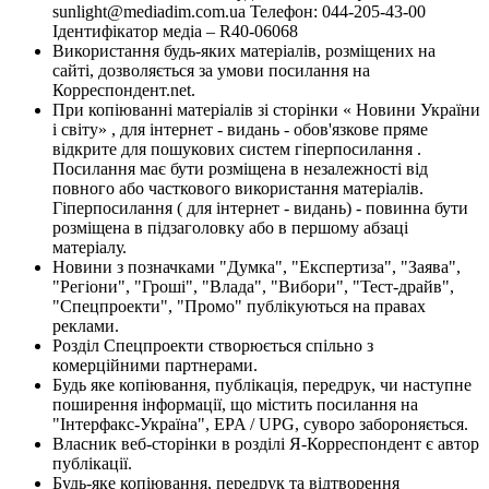
sunlight@mediadim.com.ua
Телефон: 044-205-43-00
Ідентифікатор медіа – R40-06068
Використання будь-яких матеріалів, розміщених на
сайті, дозволяється за умови посилання на
Корреспондент.net.
При копіюванні матеріалів зі сторінки « Новини України
і світу» , для інтернет - видань - обов'язкове пряме
відкрите для пошукових систем гіперпосилання .
Посилання має бути розміщена в незалежності від
повного або часткового використання матеріалів.
Гіперпосилання ( для інтернет - видань) - повинна бути
розміщена в підзаголовку або в першому абзаці
матеріалу.
Новини з позначками "Думка", "Експертиза", "Заява",
"Регіони", "Гроші", "Влада", "Вибори", "Тест-драйв",
"Спецпроекти", "Промо" публікуються на правах
реклами.
Розділ Спецпроекти створюється спільно з
комерційними партнерами.
Будь яке копіювання, публікація, передрук, чи наступне
поширення інформації, що містить посилання на
"Інтерфакс-Україна", EPA / UPG, суворо забороняється.
Власник веб-сторінки в розділі Я-Корреспондент є автор
публікації.
Будь-яке копіювання, передрук та відтворення