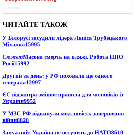
ЧИТАЙТЕ ТАКОЖ
У Білорусі засудили лідера Ляпіса Трубецького
Міхалка
15995
Сюжет
Масова смерть на пляжі. Робота ППО
Росії
15992
Другий за день: у РФ поховали ще одного
генерала
12997
ЄС відзавтра змінює правила для чоловіків із
України
9952
У МЗС РФ відкинули можливість завершення
війни
8828
Залужний: Україна не вступить до НАТО
8610