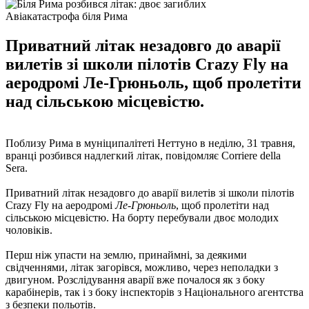
Авіакатастрофа біля Рима
Приватний літак незадовго до аварії
вилетів зі школи пілотів Crazy Fly на
аеродромі Ле-Грюньоль, щоб пролетіти
над сільською місцевістю.
Поблизу Рима в муніципалітеті Неттуно в неділю, 31 травня,
вранці розбився надлегкий літак, повідомляє Corriere della
Sera.
Приватний літак незадовго до аварії вилетів зі школи пілотів
Crazy Fly на аеродромі
Ле-Грюньоль
, щоб пролетіти над
сільською місцевістю. На борту перебували двоє молодих
чоловіків.
Перш ніж упасти на землю, принаймні, за деякими
свідченнями, літак загорівся, можливо, через неполадки з
двигуном. Розслідування аварії вже почалося як з боку
карабінерів, так і з боку інспекторів з Національного агентства
з безпеки польотів.