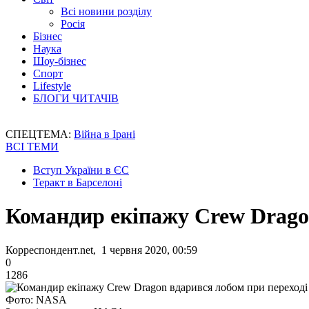
Всі новини розділу
Росія
Бізнес
Наука
Шоу-бізнес
Спорт
Lifestyle
БЛОГИ ЧИТАЧІВ
СПЕЦТЕМА:
Війна в Ірані
ВСІ ТЕМИ
Вступ України в ЄС
Теракт в Барселоні
Командир екіпажу Crew Drago
Корреспондент.net, 1 червня 2020, 00:59
0
1286
Фото: NASA