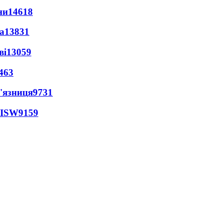
ни
14618
а
13831
ві
13059
463
'язниця
9731
 ISW
9159