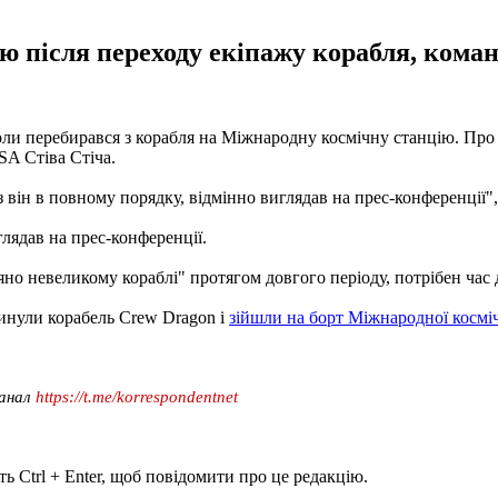
ією після переходу екіпажу корабля, ком
и перебирався з корабля на Міжнародну космічну станцію. Про ц
A Стіва Стіча.
аз він в повному порядку, відмінно виглядав на прес-конференції",
глядав на прес-конференції.
яно невеликому кораблі" протягом довгого періоду, потрібен час
кинули корабель Crew Dragon і
зійшли на борт Міжнародної косміч
канал
https://t.me/korrespondentnet
ь Ctrl + Enter, щоб повідомити про це редакцію.