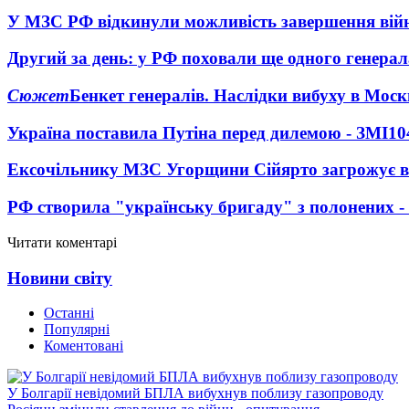
У МЗС РФ відкинули можливість завершення вій
Другий за день: у РФ поховали ще одного генерал
Сюжет
Бенкет генералів. Наслідки вибуху в Моск
Україна поставила Путіна перед дилемою - ЗМІ
10
Ексочільнику МЗС Угорщини Сійярто загрожує в
РФ створила "українську бригаду" з полонених -
Читати коментарі
Новини світу
Останні
Популярні
Коментовані
У Болгарії невідомий БПЛА вибухнув поблизу газопроводу