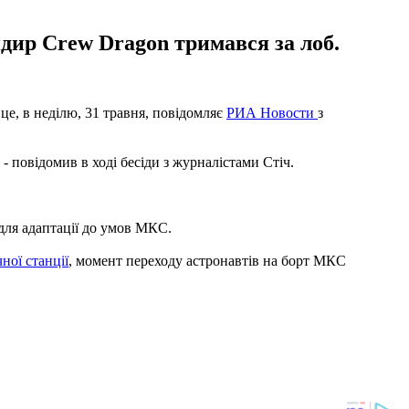
андир Crew Dragon тримався за лоб.
е, в неділю, 31 травня, повідомляє
РИА Новости
з
 - повідомив в ході бесіди з журналістами Стіч.
 для адаптації до умов МКС.
ної станції
, момент переходу астронавтів на борт МКС