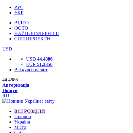
РУС
УКР
ВІДЕО
ФОТО
НАЙПОПУЛЯРНІШІ
СПЕЦПРОЕКТИ
USD
USD
44.4886
EUR
51.3350
Всі курси валют
44.4886
Авторизація
Пошук
RU
ВСІ РОЗДІЛИ
Головна
Україна
Місто
Світ