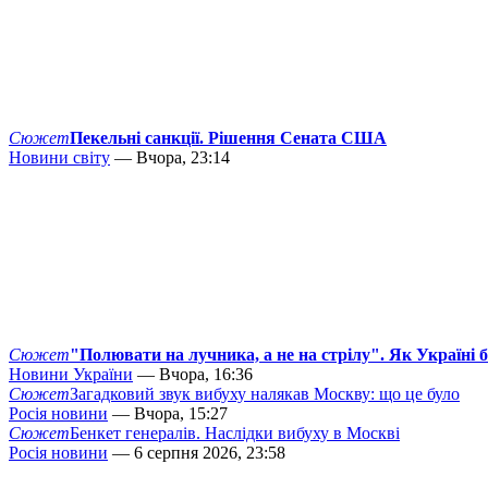
Сюжет
Пекельні санкції. Рішення Сената США
Новини світу
— Вчора, 23:14
Сюжет
"Полювати на лучника, а не на стрілу". Як Україні 
Новини України
— Вчора, 16:36
Сюжет
Загадковий звук вибуху налякав Москву: що це було
Росія новини
— Вчора, 15:27
Сюжет
Бенкет генералів. Наслідки вибуху в Москві
Росія новини
— 6 серпня 2026, 23:58