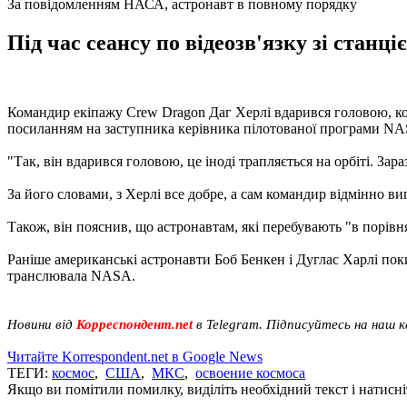
За повідомленням НАСА, астронавт в повному порядку
Під час сеансу по відеозв'язку зі станц
Командир екіпажу Crew Dragon Даг Херлі вдарився головою, кол
посиланням на заступника керівника пілотованої програми NAS
"Так, він вдарився головою, це іноді трапляється на орбіті. Зар
За його словами, з Херлі все добре, а сам командир відмінно ви
Також, він пояснив, що астронавтам, які перебувають "в порівн
Раніше американські астронавти Боб Бенкен і Дуглас Харлі по
транслювала NASA.
Новини від
Корреспондент.net
в Telegram. Підписуйтесь на наш 
Читайте Korrespondent.net в Google News
ТЕГИ:
космос
,
США
,
МКС
,
освоение космоса
Якщо ви помітили помилку, виділіть необхідний текст і натисніт