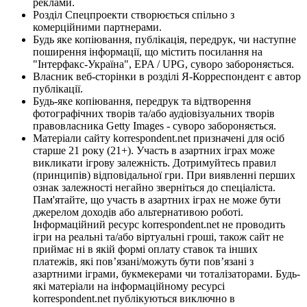
реклами.
Розділ Спецпроекти створюється спільно з
комерційними партнерами.
Будь яке копіювання, публікація, передрук, чи наступне
поширення інформації, що містить посилання на
"Інтерфакс-Україна", EPA / UPG, суворо забороняється.
Власник веб-сторінки в розділі Я-Корреспондент є автор
публікації.
Будь-яке копіювання, передрук та відтворення
фотографічних творів та/або аудіовізуальних творів
правовласника Getty Images - суворо забороняється.
Матеріали сайту korrespondent.net призначені для осіб
старше 21 року (21+). Участь в азартних іграх може
викликати ігрову залежність. Дотримуйтесь правил
(принципів) відповідальної гри. При виявленні перших
ознак залежності негайно зверніться до спеціаліста.
Пам'ятайте, що участь в азартних іграх не може бути
джерелом доходів або альтернативою роботі.
Інформаційний ресурс korrespondent.net не проводить
ігри на реальні та/або віртуальні гроші, також сайт не
приймає ні в якій формі оплату ставок та інших
платежів, які пов’язані/можуть бути пов’язані з
азартними іграми, букмекерами чи тоталізаторами. Будь-
які матеріали на інформаційному ресурсі
korrespondent.net публікуються виключно в