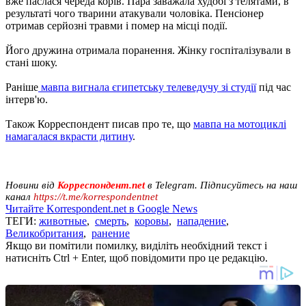
вже паслася череда корів. Пара заважала худобі з телятами, в
результаті чого тварини атакували чоловіка. Пенсіонер
отримав серйозні травми і помер на місці події.
Його дружина отримала поранення. Жінку госпіталізували в
стані шоку.
Раніше
мавпа вигнала єгипетську телеведучу зі студії
під час
інтерв'ю.
Також Корреспондент писав про те, що
мавпа на мотоциклі
намагалася вкрасти дитину
.
Новини від
Корреспондент.net
в Telegram. Підписуйтесь на наш
канал
https://t.me/korrespondentnet
Читайте Korrespondent.net в Google News
ТЕГИ:
животные
,
смерть
,
коровы
,
нападение
,
Великобритания
,
ранение
Якщо ви помітили помилку, виділіть необхідний текст і
натисніть Ctrl + Enter, щоб повідомити про це редакцію.