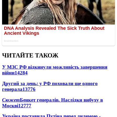
ЧИТАЙТЕ ТАКОЖ
У МЗС РФ відкинули можливість завершення
війни
14284
Другий за день: у РФ поховали ще одного
генерала
13776
Сюжет
Бенкет генералів. Наслідки вибуху в
Москві
12777
Україна поставила Путіна перед дилемою -