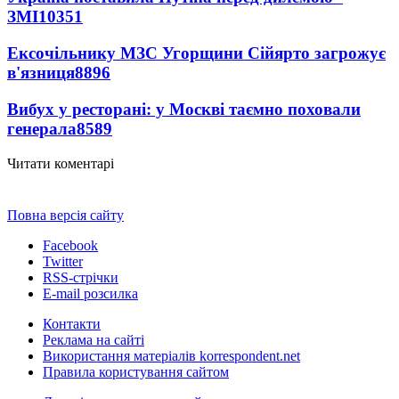
ЗМІ
10351
Ексочільнику МЗС Угорщини Сійярто загрожує
в'язниця
8896
Вибух у ресторані: у Москві таємно поховали
генерала
8589
Читати коментарі
Повна версія сайту
Facebook
Twitter
RSS-стрічки
E-mail розсилка
Контакти
Реклама на сайті
Використання матеріалів korrespondent.net
Правила користування сайтом