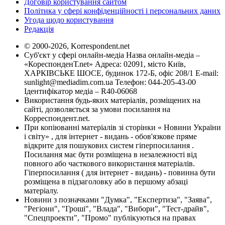
Договір користування сайтом
Політика у сфері конфіденційності і персональних даних
Угода щодо користування
Редакція
© 2000-2026, Korrespondent.net
Суб'єкт у сфері онлайн-медіа Назва онлайн-медіа –
«КореспонденТ.net» Адреса: 02091, місто Київ,
ХАРКІВСЬКЕ ШОСЕ, будинок 172-Б, офіс 208/1 E-mail:
sunlight@mediadim.com.ua
Телефон: 044-205-43-00
Ідентифікатор медіа – R40-06068
Використання будь-яких матеріалів, розміщених на
сайті, дозволяється за умови посилання на
Корреспондент.net.
При копіюванні матеріалів зі сторінки « Новини України
і світу» , для інтернет - видань - обов'язкове пряме
відкрите для пошукових систем гіперпосилання .
Посилання має бути розміщена в незалежності від
повного або часткового використання матеріалів.
Гіперпосилання ( для інтернет - видань) - повинна бути
розміщена в підзаголовку або в першому абзаці
матеріалу.
Новини з позначками "Думка", "Експертиза", "Заява",
"Регіони", "Гроші", "Влада", "Вибори", "Тест-драйв",
"Спецпроекти", "Промо" публікуються на правах