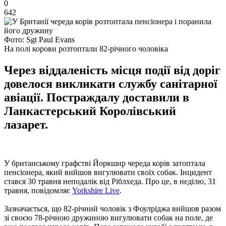
0
642
Фото: Sgt Paul Evans
На полі корови розтоптали 82-річного чоловіка
Через віддаленість місця події від доріг
довелося викликати службу санітарної
авіації. Постраждалу доставили в
Ланкастерський Королівський
лазарет.
У британському графстві Йоркшир череда корів затоптала
пенсіонера, який вийшов вигулювати своїх собак. Інцидент
стався 30 травня неподалік від Ріблхеда. Про це, в неділю, 31
травня, повідомляє
Yorkshire Live
.
Зазначається, що 82-річний чоловік з Фоулріджа вийшов разом
зі своєю 78-річною дружиною вигулювати собак на поле, де