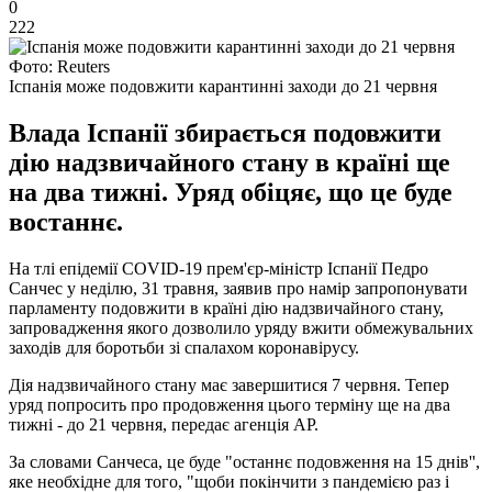
0
222
Фото: Reuters
Іспанія може подовжити карантинні заходи до 21 червня
Влада Іспанії збирається подовжити
дію надзвичайного стану в країні ще
на два тижні. Уряд обіцяє, що це буде
востаннє.
На тлі епідемії COVID-19 прем'єр-міністр Іспанії Педро
Санчес у неділю, 31 травня, заявив про намір запропонувати
парламенту подовжити в країні дію надзвичайного стану,
запровадження якого дозволило уряду вжити обмежувальних
заходів для боротьби зі спалахом коронавірусу.
Дія надзвичайного стану має завершитися 7 червня. Тепер
уряд попросить про продовження цього терміну ще на два
тижні - до 21 червня, передає агенція AP.
За словами Санчеса, це буде "останнє подовження на 15 днів'',
яке необхідне для того, "щоби покінчити з пандемією раз і