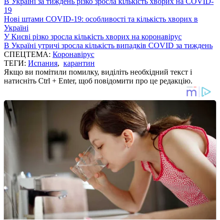
В Україні за тиждень різко зросла кількість хворих на COVID-
19
Нові штами COVID-19: особливості та кількість хворих в
Україні
У Києві різко зросла кількість хворих на коронавірус
В Україні утричі зросла кількість випадків COVID за тиждень
СПЕЦТЕМА:
Коронавірус
ТЕГИ:
Испания
,
карантин
Якщо ви помітили помилку, виділіть необхідний текст і
натисніть Ctrl + Enter, щоб повідомити про це редакцію.