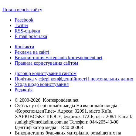
Повна версія сайту
Facebook
Twitter
RSS-стрічки
E-mail розсилка
Контакти
Реклама на сайті
Використання матеріалів korrespondent.net
Правила користування сайтом
Договір користування сайтом
Політика у сфері конфіденційності і персональних даних
Угода щодо користування
Редакція
© 2000-2026, Korrespondent.net
Суб'єкт у сфері онлайн-медіа Назва онлайн-медіа –
«КореспонденТ.net» Адреса: 02091, місто Київ,
ХАРКІВСЬКЕ ШОСЕ, будинок 172-Б, офіс 208/1 E-mail:
sunlight@mediadim.com.ua
Телефон: 044-205-43-00
Ідентифікатор медіа – R40-06068
Використання будь-яких матеріалів, розміщених на