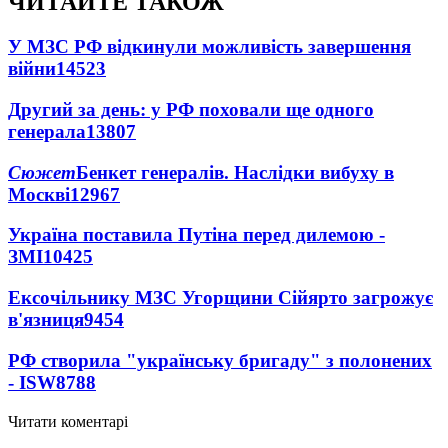
ЧИТАЙТЕ ТАКОЖ
У МЗС РФ відкинули можливість завершення
війни
14523
Другий за день: у РФ поховали ще одного
генерала
13807
Сюжет
Бенкет генералів. Наслідки вибуху в
Москві
12967
Україна поставила Путіна перед дилемою -
ЗМІ
10425
Ексочільнику МЗС Угорщини Сійярто загрожує
в'язниця
9454
РФ створила "українську бригаду" з полонених
- ISW
8788
Читати коментарі