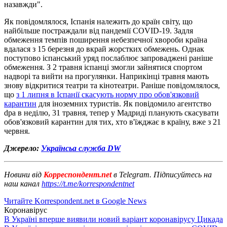
назавжди".
Як повідомлялося, Іспанія належить до країн світу, що
найбільше постраждали від пандемії COVID-19. Задля
обмеження темпів поширення небезпечної хвороби країна
вдалася з 15 березня до вкрай жорстких обмежень. Однак
поступово іспанський уряд послаблює запроваджені раніше
обмеження. З 2 травня іспанці змогли зайнятися спортом
надворі та вийти на прогулянки. Наприкінці травня мають
знову відкритися театри та кінотеатри. Раніше повідомлялося,
що
з 1 липня в Іспанії скасують норму про обов'язковий
карантин
для іноземних туристів. Як повідомило агентство
dpa в неділю, 31 травня, тепер у Мадриді планують скасувати
обов'язковий карантин для тих, хто в'їжджає в країну, вже з 21
червня.
Джерело:
Українсьа служба DW
Новини від
Корреспондент.net
в Telegram. Підписуйтесь на
наш канал
https://t.me/korrespondentnet
Читайте Korrespondent.net в Google News
Коронавірус
В Україні вперше виявили новий варіант коронавірусу Цикада