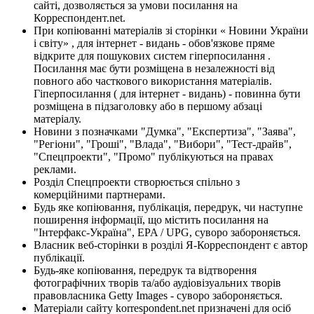
сайті, дозволяється за умови посилання на
Корреспондент.net.
При копіюванні матеріалів зі сторінки « Новини України
і світу» , для інтернет - видань - обов'язкове пряме
відкрите для пошукових систем гіперпосилання .
Посилання має бути розміщена в незалежності від
повного або часткового використання матеріалів.
Гіперпосилання ( для інтернет - видань) - повинна бути
розміщена в підзаголовку або в першому абзаці
матеріалу.
Новини з позначками "Думка", "Експертиза", "Заява",
"Регіони", "Гроші", "Влада", "Вибори", "Тест-драйв",
"Спецпроекти", "Промо" публікуються на правах
реклами.
Розділ Спецпроекти створюється спільно з
комерційними партнерами.
Будь яке копіювання, публікація, передрук, чи наступне
поширення інформації, що містить посилання на
"Інтерфакс-Україна", EPA / UPG, суворо забороняється.
Власник веб-сторінки в розділі Я-Корреспондент є автор
публікації.
Будь-яке копіювання, передрук та відтворення
фотографічних творів та/або аудіовізуальних творів
правовласника Getty Images - суворо забороняється.
Матеріали сайту korrespondent.net призначені для осіб