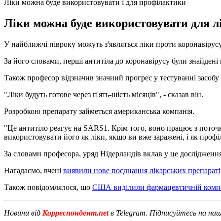
Ліки можна буде використовувати і для профілактики
Ліки можна буде використовувати для л
У найближчі півроку можуть з'являться ліки проти коронавірус
За його словами, перші антитіла до коронавірусу були знайдені 
Також професор відзначив значний прогрес у тестуванні засобу 
"Ліки будуть готове через п'ять-шість місяців", - сказав він.
Розробкою препарату займеться американська компанія.
"Це антитіло реагує на SARS1. Крім того, воно працює з поточ
використовувати його як ліки, якщо ви вже заражені, і як проф
За словами професора, уряд Нідерландів вклав у це дослідження
Нагадаємо, вчені
виявили нове поєднання лікарських препараті
Також повідомлялося, що
США виділили фармацевтичній компа
Новини від
Корреспондент.net
в Telegram. Підписуйтесь на на