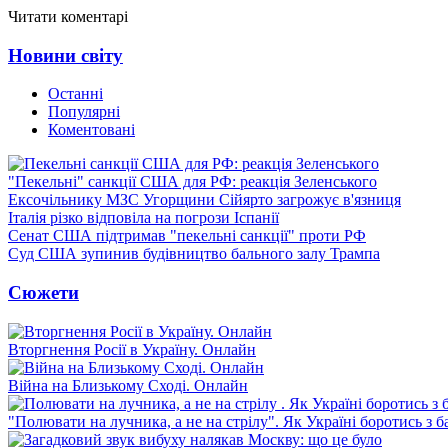
Читати коментарі
Новини світу
Останні
Популярні
Коментовані
"Пекельні" санкції США для РФ: реакція Зеленського
Ексочільнику МЗС Угорщини Сійярто загрожує в'язниця
Італія різко відповіла на погрози Іспанії
Сенат США підтримав "пекельні санкції" проти РФ
Суд США зупинив будівництво бального залу Трампа
Сюжети
Вторгнення Росії в Україну. Онлайн
Війна на Близькому Сході. Онлайн
"Полювати на лучника, а не на стрілу". Як Україні боротись з 