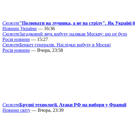
Сюжет
"Полювати на лучника, а не на стрілу". Як Україні 
Новини України
— 16:36
Сюжет
Загадковий звук вибуху налякав Москву: що це було
Росія новини
— 15:27
Сюжет
Бенкет генералів. Наслідки вибуху в Москві
Росія новини
— Вчора, 23:58
Сюжет
Брудні технології. Атаки РФ на вибори у Франції
Новини світу
— Вчора, 23:39