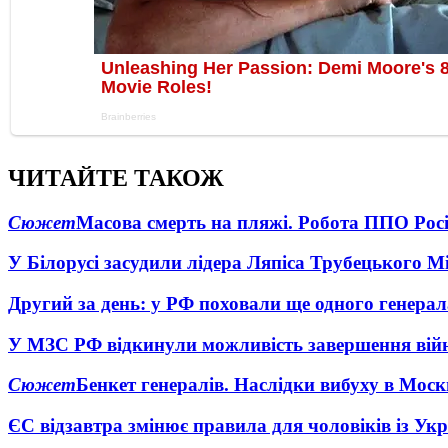
ЧИТАЙТЕ ТАКОЖ
Сюжет
Масова смерть на пляжі. Робота ППО Росі
У Білорусі засудили лідера Ляпіса Трубецького М
Другий за день: у РФ поховали ще одного генерал
У МЗС РФ відкинули можливість завершення вій
Сюжет
Бенкет генералів. Наслідки вибуху в Моск
ЄС відзавтра змінює правила для чоловіків із Ук