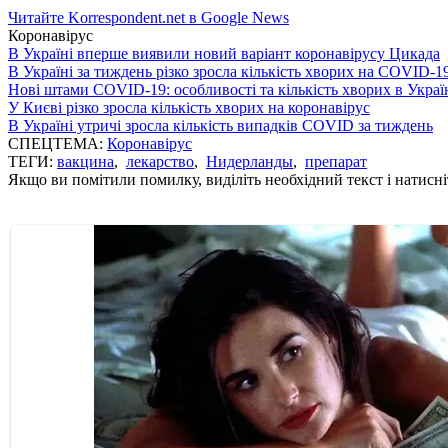
Читайте Korrespondent.net в Google News
Коронавірус
В Україні вперше виявили новий варіант коронавірусу Цикада
В Україні за тиждень різко зросла кількість хворих на COVID-1
Нові штами COVID-19: особливості та кількість хворих в Украї
У Києві різко зросла кількість хворих на коронавірус
В Україні утричі зросла кількість випадків COVID за тиждень
СПЕЦТЕМА:
Коронавірус
ТЕГИ:
вакцина
,
лекарство
,
Нидерланды
,
препарат
Якщо ви помітили помилку, виділіть необхідний текст і натисніт