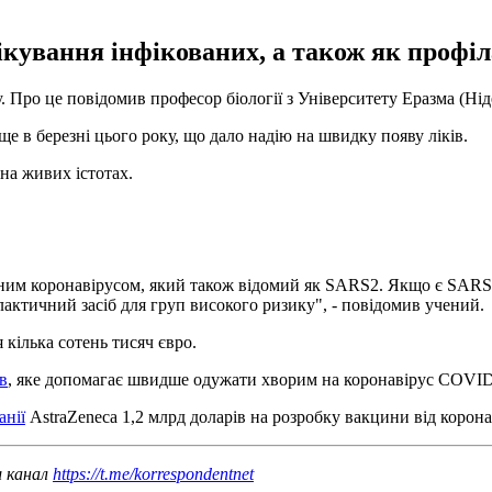
ікування інфікованих, а також як профіл
у. Про це повідомив професор біології з Університету Еразма (Н
ще в березні цього року, що дало надію на швидку появу ліків.
на живих істотах.
ним коронавірусом, який також відомий як SARS2. Якщо є SARS3,
ілактичний засіб для груп високого ризику", - повідомив учений.
 кілька сотень тисяч євро.
в
, яке допомагає швидше одужати хворим на коронавірус COVID
нії
AstraZeneca 1,2 млрд доларів на розробку вакцини від корона
ш канал
https://t.me/korrespondentnet