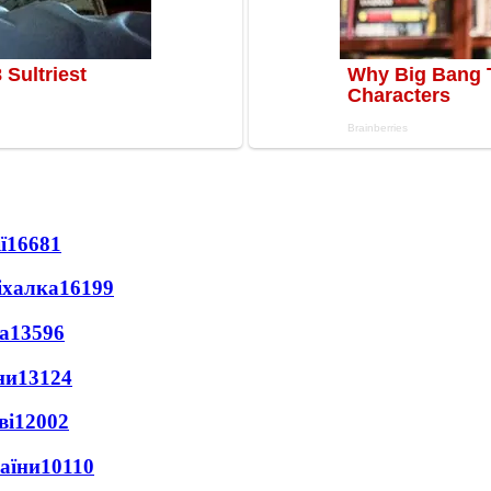
ї
16681
іхалка
16199
а
13596
ни
13124
ві
12002
раїни
10110