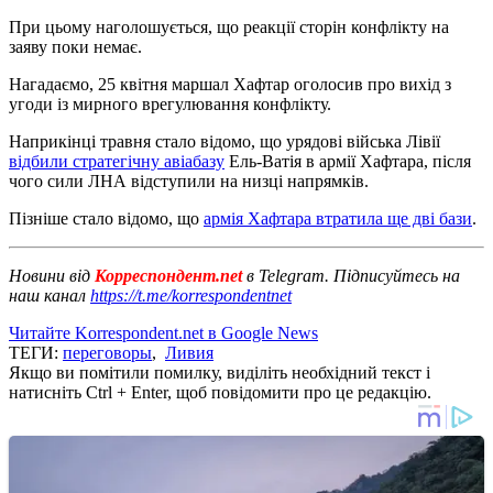
При цьому наголошується, що реакції сторін конфлікту на
заяву поки немає.
Нагадаємо, 25 квітня маршал Хафтар оголосив про вихід з
угоди із мирного врегулювання конфлікту.
Наприкінці травня стало відомо, що урядові війська Лівії
відбили стратегічну авіабазу
Ель-Ватія в армії Хафтара, після
чого сили ЛНА відступили на низці напрямків.
Пізніше стало відомо, що
армія Хафтара втратила ще дві бази
.
Новини від
Корреспондент.net
в Telegram. Підписуйтесь на
наш канал
https://t.me/korrespondentnet
Читайте Korrespondent.net в Google News
ТЕГИ:
переговоры
,
Ливия
Якщо ви помітили помилку, виділіть необхідний текст і
натисніть Ctrl + Enter, щоб повідомити про це редакцію.