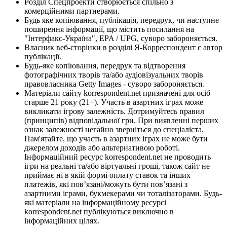
Розділ Спецпроекти створюється спільно з
комерційними партнерами.
Будь яке копіювання, публікація, передрук, чи наступне
поширення інформації, що містить посилання на
"Інтерфакс-Україна", EPA / UPG, суворо забороняється.
Власник веб-сторінки в розділі Я-Корреспондент є автор
публікації.
Будь-яке копіювання, передрук та відтворення
фотографічних творів та/або аудіовізуальних творів
правовласника Getty Images - суворо забороняється.
Матеріали сайту korrespondent.net призначені для осіб
старше 21 року (21+). Участь в азартних іграх може
викликати ігрову залежність. Дотримуйтесь правил
(принципів) відповідальної гри. При виявленні перших
ознак залежності негайно зверніться до спеціаліста.
Пам'ятайте, що участь в азартних іграх не може бути
джерелом доходів або альтернативою роботі.
Інформаційний ресурс korrespondent.net не проводить
ігри на реальні та/або віртуальні гроші, також сайт не
приймає ні в якій формі оплату ставок та інших
платежів, які пов’язані/можуть бути пов’язані з
азартними іграми, букмекерами чи тоталізаторами. Будь-
які матеріали на інформаційному ресурсі
korrespondent.net публікуються виключно в
інформаційних цілях.