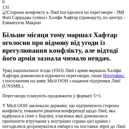
0
131
Фаїз Сарраджа (зліва) і Халіфа Хафтар (праворуч), по центру -
Еммануель Макрон
Більше місяця тому маршал Хафтар
оголосив про відмову від угоди із
врегулювання конфлікту, але відтоді
його армія зазнала чимало невдач.
Уряд національної згоди (УНЗ) Лівії і армія маршала Халіфи
Хафтара домовилися відновити переговори, пише
Интерфакс
з посиланням на заяву Місії ООН з надання підтримки Лівії
(UNSMIL).
Переговори планують продовжити у форматі 5+5.
У Місії ООН закликали держави, що підтримують сторони
конфлікту, поважати рішення конференції щодо Лівії, яка
відбулася в січні у Берліні, учасники якої домовилися
припинити втручання у внутрішні справи цієї країни і
погодилися дотримуватися ембарго на поставки зброї до Лівії.