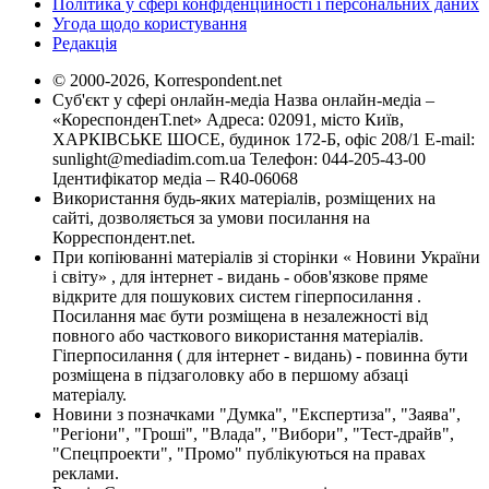
Політика у сфері конфіденційності і персональних даних
Угода щодо користування
Редакція
© 2000-2026, Korrespondent.net
Суб'єкт у сфері онлайн-медіа Назва онлайн-медіа –
«КореспонденТ.net» Адреса: 02091, місто Київ,
ХАРКІВСЬКЕ ШОСЕ, будинок 172-Б, офіс 208/1 E-mail:
sunlight@mediadim.com.ua
Телефон: 044-205-43-00
Ідентифікатор медіа – R40-06068
Використання будь-яких матеріалів, розміщених на
сайті, дозволяється за умови посилання на
Корреспондент.net.
При копіюванні матеріалів зі сторінки « Новини України
і світу» , для інтернет - видань - обов'язкове пряме
відкрите для пошукових систем гіперпосилання .
Посилання має бути розміщена в незалежності від
повного або часткового використання матеріалів.
Гіперпосилання ( для інтернет - видань) - повинна бути
розміщена в підзаголовку або в першому абзаці
матеріалу.
Новини з позначками "Думка", "Експертиза", "Заява",
"Регіони", "Гроші", "Влада", "Вибори", "Тест-драйв",
"Спецпроекти", "Промо" публікуються на правах
реклами.