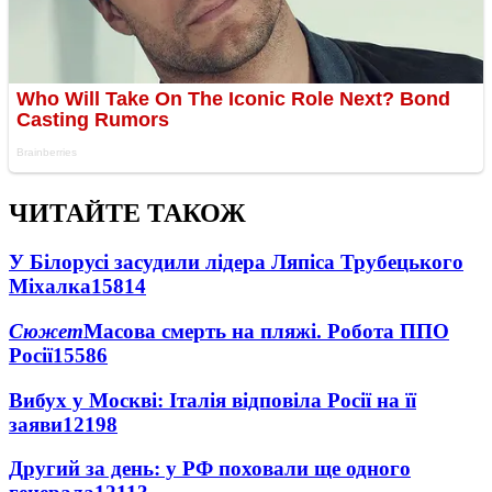
ЧИТАЙТЕ ТАКОЖ
У Білорусі засудили лідера Ляпіса Трубецького
Міхалка
15814
Сюжет
Масова смерть на пляжі. Робота ППО
Росії
15586
Вибух у Москві: Італія відповіла Росії на її
заяви
12198
Другий за день: у РФ поховали ще одного