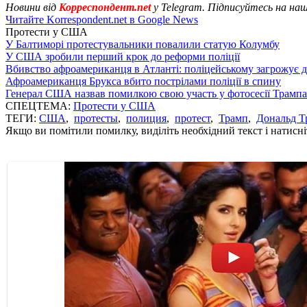
Новини від
Корреспондент.net
у Telegram. Підписуйтесь на на
Читайте Korrespondent.net в Google News
Протести у США
У Балтиморі протестувальники повалили статую Колумбу
У США зробили перший крок до реформи поліції
Вбивство афроамериканця в Атланті: поліцейському загрожує д
Афроамериканця Брукса вбито пострілами поліції в спину
Генерал США назвав помилкою свою участь у фотосесії Трампа
СПЕЦТЕМА:
Протести у США
ТЕГИ:
США
,
протесты
,
полиция
,
протест
,
Трамп
,
Дональд Т
Якщо ви помітили помилку, виділіть необхідний текст і натисніт