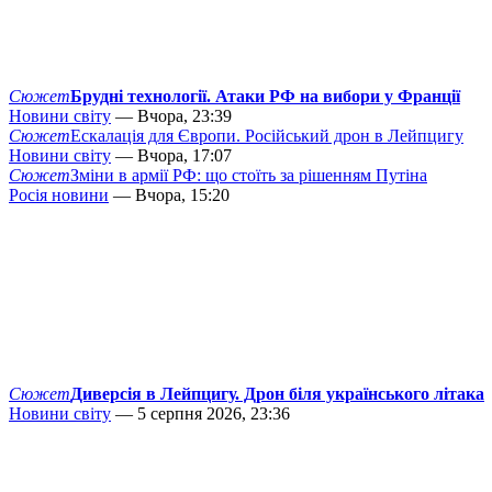
Сюжет
Брудні технології. Атаки РФ на вибори у Франції
Новини світу
— Вчора, 23:39
Сюжет
Ескалація для Європи. Російський дрон в Лейпцигу
Новини світу
— Вчора, 17:07
Сюжет
Зміни в армії РФ: що стоїть за рішенням Путіна
Росія новини
— Вчора, 15:20
Сюжет
Диверсія в Лейпцигу. Дрон біля українського літака
Новини світу
— 5 серпня 2026, 23:36