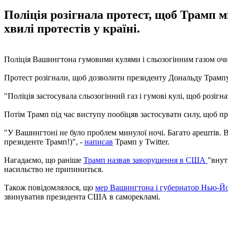
Поліція розігнала протест, щоб Трамп 
хвилі протестів у країні.
Поліція Вашингтона гумовими кулями і сльозогінним газом очис
Протест розігнали, щоб дозволити президенту Дональду Трамп
"Поліція застосувала сльозогінний газ і гумові кулі, щоб розігн
Потім Трамп під час виступу пообіцяв застосувати силу, щоб 
"У Вашингтоні не було проблем минулої ночі. Багато арештів. 
президенте Трамп!)", -
написав
Трамп у Twitter.
Нагадаємо, що раніше
Трамп назвав заворушення в США
"внут
насильство не припиниться.
Також повідомлялося, що
мер Вашингтона і губернатор Нью-Й
звинуватив президента США в саморекламі.