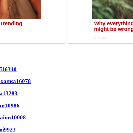
ї
16340
іхалка
16078
а
13283
ни
10986
раїни
10008
ві
9923