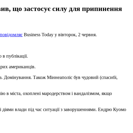
вив, що застосує силу для припинення
повідомляє
Business Today у вівторок, 2 червня.
 в публікації.
ірих американців.
а. Домінування. Також Міннеаполіс був чудовий (спасибі,
ю в міста, охоплені мародерством і вандалізмом, якщо
 діями влади під час ситуації з заворушеннями. Ендрю Куомо