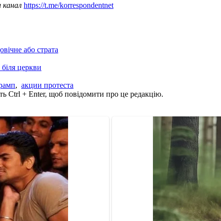
ш канал
https://t.me/korrespondentnet
овічне або страта
 біля церкви
рамп
,
акции протеста
ь Ctrl + Enter, щоб повідомити про це редакцію.