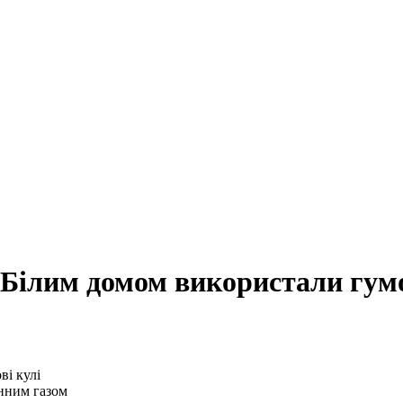
 Білим домом використали гумо
інним газом