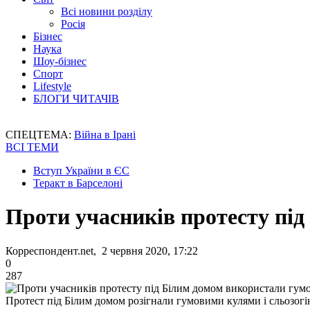
Всі новини розділу
Росія
Бізнес
Наука
Шоу-бізнес
Спорт
Lifestyle
БЛОГИ ЧИТАЧІВ
СПЕЦТЕМА:
Війна в Ірані
ВСІ ТЕМИ
Вступ України в ЄС
Теракт в Барселоні
Проти учасників протесту під
Корреспондент.net, 2 червня 2020, 17:22
0
287
Протест під Білим домом розігнали гумовими кулями і сльозог