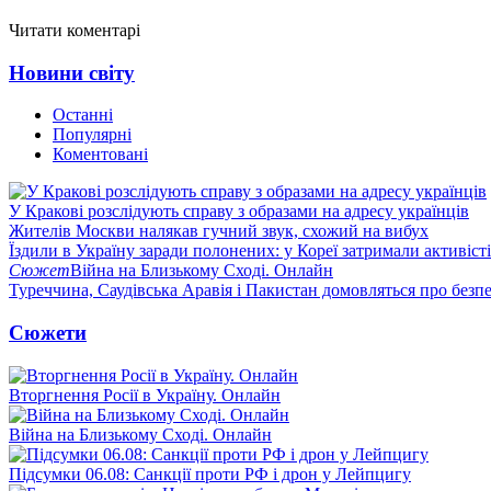
Читати коментарі
Новини світу
Останні
Популярні
Коментовані
У Кракові розслідують справу з образами на адресу українців
Жителів Москви налякав гучний звук, схожий на вибух
Їздили в Україну заради полонених: у Кореї затримали активіст
Сюжет
Війна на Близькому Сході. Онлайн
Туреччина, Саудівська Аравія і Пакистан домовляться про безп
Сюжети
Вторгнення Росії в Україну. Онлайн
Війна на Близькому Сході. Онлайн
Підсумки 06.08: Санкції проти РФ і дрон у Лейпцигу