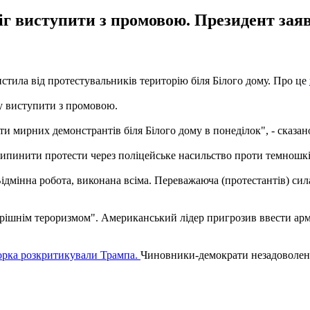
міг виступити з промовою. Президент зая
тила від протестувальників територію біля Білого дому. Про це
у виступити з промовою.
ати мирних демонстрантів біля Білого дому в понеділок", - сказано
припинити протести через поліцейське насильство проти темношк
Відмінна робота, виконана всіма. Переважаюча (протестантів) сил
рішнім тероризмом". Американський лідер пригрозив ввести армі
орка розкритикували Трампа.
Чиновники-демократи незадоволені