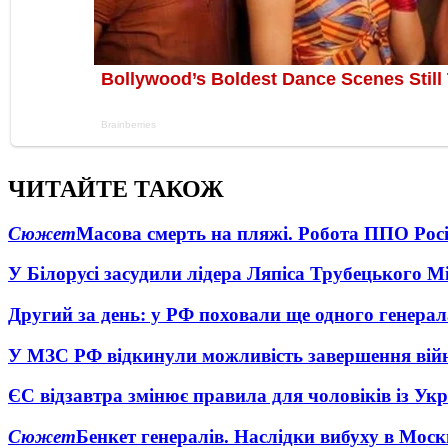
ЧИТАЙТЕ ТАКОЖ
Сюжет
Масова смерть на пляжі. Робота ППО Росі
У Білорусі засудили лідера Ляпіса Трубецького М
Другий за день: у РФ поховали ще одного генерал
У МЗС РФ відкинули можливість завершення вій
ЄС відзавтра змінює правила для чоловіків із Ук
Сюжет
Бенкет генералів. Наслідки вибуху в Моск