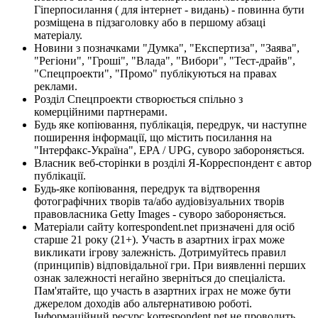
Гіперпосилання ( для інтернет - видань) - повинна бути
розміщена в підзаголовку або в першому абзаці
матеріалу.
Новини з позначками "Думка", "Експертиза", "Заява",
"Регіони", "Гроші", "Влада", "Вибори", "Тест-драйв",
"Спецпроекти", "Промо" публікуються на правах
реклами.
Розділ Спецпроекти створюється спільно з
комерційними партнерами.
Будь яке копіювання, публікація, передрук, чи наступне
поширення інформації, що містить посилання на
"Інтерфакс-Україна", EPA / UPG, суворо забороняється.
Власник веб-сторінки в розділі Я-Корреспондент є автор
публікації.
Будь-яке копіювання, передрук та відтворення
фотографічних творів та/або аудіовізуальних творів
правовласника Getty Images - суворо забороняється.
Матеріали сайту korrespondent.net призначені для осіб
старше 21 року (21+). Участь в азартних іграх може
викликати ігрову залежність. Дотримуйтесь правил
(принципів) відповідальної гри. При виявленні перших
ознак залежності негайно зверніться до спеціаліста.
Пам'ятайте, що участь в азартних іграх не може бути
джерелом доходів або альтернативою роботі.
Інформаційний ресурс korrespondent.net не проводить