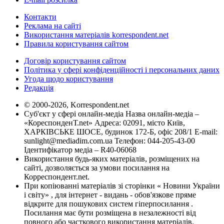
Контакти
Реклама на сайті
Використання матеріалів korrespondent.net
Правила користування сайтом
Договір користування сайтом
Політика у сфері конфіденційності і персональних даних
Угода щодо користування
Редакція
© 2000-2026, Korrespondent.net
Суб'єкт у сфері онлайн-медіа Назва онлайн-медіа –
«КореспонденТ.net» Адреса: 02091, місто Київ,
ХАРКІВСЬКЕ ШОСЕ, будинок 172-Б, офіс 208/1 E-mail:
sunlight@mediadim.com.ua
Телефон: 044-205-43-00
Ідентифікатор медіа – R40-06068
Використання будь-яких матеріалів, розміщених на
сайті, дозволяється за умови посилання на
Корреспондент.net.
При копіюванні матеріалів зі сторінки « Новини України
і світу» , для інтернет - видань - обов'язкове пряме
відкрите для пошукових систем гіперпосилання .
Посилання має бути розміщена в незалежності від
повного або часткового використання матеріалів.