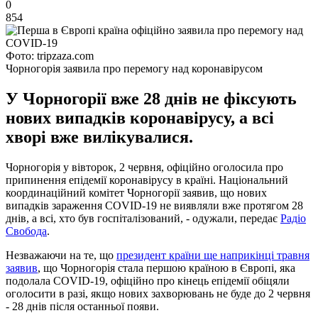
0
854
Фото: tripzaza.com
Чорногорія заявила про перемогу над коронавірусом
У Чорногорії вже 28 днів не фіксують
нових випадків коронавірусу, а всі
хворі вже вилікувалися.
Чорногорія у вівторок, 2 червня, офіційно оголосила про
припинення епідемії коронавірусу в країні. Національний
координаційний комітет Чорногорії заявив, що нових
випадків зараження COVID-19 не виявляли вже протягом 28
днів, а всі, хто був госпіталізований, - одужали, передає
Радіо
Свобода
.
Незважаючи на те, що
президент країни ще наприкінці травня
заявив
, що Чорногорія стала першою країною в Європі, яка
подолала COVID-19, офіційно про кінець епідемії обіцяли
оголосити в разі, якщо нових захворювань не буде до 2 червня
- 28 днів після останньої появи.