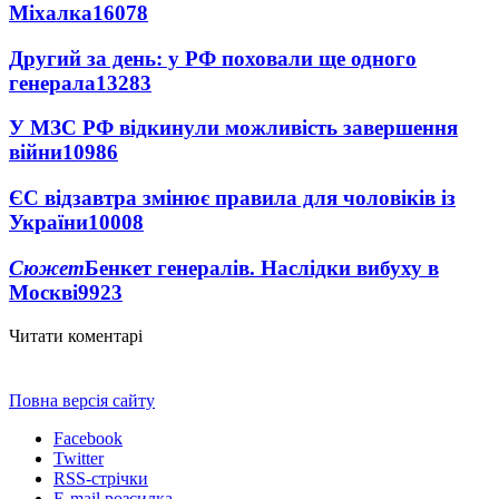
Міхалка
16078
Другий за день: у РФ поховали ще одного
генерала
13283
У МЗС РФ відкинули можливість завершення
війни
10986
ЄС відзавтра змінює правила для чоловіків із
України
10008
Сюжет
Бенкет генералів. Наслідки вибуху в
Москві
9923
Читати коментарі
Повна версія сайту
Facebook
Twitter
RSS-стрічки
E-mail розсилка