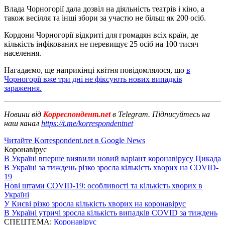
Влада Чорногорії дала дозвіл на діяльність театрів і кіно, а
також весілля та інші збори за участю не більш як 200 осіб.
Кордони Чорногорії відкриті для громадян всіх країн, де
кількість інфікованих не перевищує 25 осіб на 100 тисяч
населення.
Нагадаємо, ще наприкінці квітня повідомлялося, що
в
Чорногорії вже три дні не фіксують нових випадків
зараження.
Новини від
Корреспондент.net
в Telegram. Підписуйтесь на
наш канал
https://t.me/korrespondentnet
Читайте Korrespondent.net в Google News
Коронавірус
В Україні вперше виявили новий варіант коронавірусу Цикада
В Україні за тиждень різко зросла кількість хворих на COVID-
19
Нові штами COVID-19: особливості та кількість хворих в
Україні
У Києві різко зросла кількість хворих на коронавірус
В Україні утричі зросла кількість випадків COVID за тиждень
СПЕЦТЕМА:
Коронавірус