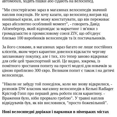
автомобілі, ходять пішки або сідають на велосипед.
"Ми спостерігаємо зараз в магазинах велосипедів значний
наплив покупців. Не хочу казати, що велосипед виграв від
нинішньої кризи, але можу констатувати, що він переживає
зараз абсолютно особливий момент", - говорить Давід
Айзенберґер, який відповідає за маркетинг і зв'язки з
громадськістю в промисловому союзі ZIV, що об'єднує
близько 100 виробників велосипедів та їх постачальників.
За його словами, в магазинах зараз багато не лише постійних
клієнтів, яким через карантин довелося відкласти чергову
заплановану покупку, але і тих, хто тепер заново відкриває
для себе цей транспортний засіб. Це видно, зокрема, із
помітного зростання попиту на прості моделі для новачків за
ціною приблизно 300 євро. Великим попит є також і на дитячі
велосипеди.
"Ніколи не забуду той понеділок, коли ми знову відкрилися, -
розповів DW власник магазину велосипедів в Кельні Radlager
Крістоф Гопп про перший день роботи після карантину. -
Враження було, ніби прорвало греблю". У травні наплив
відвідувачів був, як він висловився, "просто божевільний".
Нові велосипедні доріжки і парковки в німецьких містах