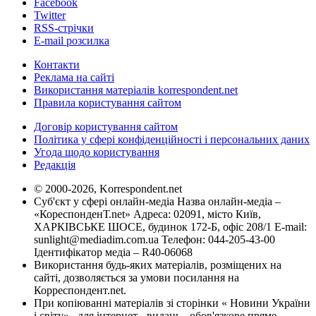
Facebook
Twitter
RSS-стрічки
E-mail розсилка
Контакти
Реклама на сайті
Використання матеріалів korrespondent.net
Правила користування сайтом
Договір користування сайтом
Політика у сфері конфіденційності і персональних даних
Угода щодо користування
Редакція
© 2000-2026, Korrespondent.net
Суб'єкт у сфері онлайн-медіа Назва онлайн-медіа –
«КореспонденТ.net» Адреса: 02091, місто Київ,
ХАРКІВСЬКЕ ШОСЕ, будинок 172-Б, офіс 208/1 E-mail:
sunlight@mediadim.com.ua
Телефон: 044-205-43-00
Ідентифікатор медіа – R40-06068
Використання будь-яких матеріалів, розміщених на
сайті, дозволяється за умови посилання на
Корреспондент.net.
При копіюванні матеріалів зі сторінки « Новини України
і світу» , для інтернет - видань - обов'язкове пряме