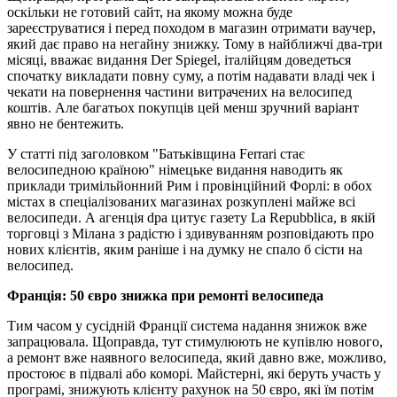
оскільки не готовий сайт, на якому можна буде
зареєструватися і перед походом в магазин отримати ваучер,
який дає право на негайну знижку. Тому в найближчі два-три
місяці, вважає видання Der Spiegel, італійцям доведеться
спочатку викладати повну суму, а потім надавати владі чек і
чекати на повернення частини витрачених на велосипед
коштів. Але багатьох покупців цей менш зручний варіант
явно не бентежить.
У статті під заголовком "Батьківщина Ferrari стає
велосипедною країною" німецьке видання наводить як
приклади тримільйонний Рим і провінційний Форлі: в обох
містах в спеціалізованих магазинах розкуплені майже всі
велосипеди. А агенція dpa цитує газету La Repubblica, в якій
торговці з Мілана з радістю і здивуванням розповідають про
нових клієнтів, яким раніше і на думку не спало б сісти на
велосипед.
Франція: 50 євро знижка при ремонті велосипеда
Тим часом у сусідній Франції система надання знижок вже
запрацювала. Щоправда, тут стимулюють не купівлю нового,
а ремонт вже наявного велосипеда, який давно вже, можливо,
простоює в підвалі або коморі. Майстерні, які беруть участь у
програмі, знижують клієнту рахунок на 50 євро, які їм потім