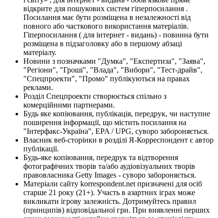
відкрите для пошукових систем гіперпосилання .
Посилання має бути розміщена в незалежності від
повного або часткового використання матеріалів.
Гіперпосилання ( для інтернет - видань) - повинна бути
розміщена в підзаголовку або в першому абзаці
матеріалу.
Новини з позначками "Думка", "Експертиза", "Заява",
"Регіони", "Гроші", "Влада", "Вибори", "Тест-драйв",
"Спецпроекти", "Промо" публікуються на правах
реклами.
Розділ Спецпроекти створюється спільно з
комерційними партнерами.
Будь яке копіювання, публікація, передрук, чи наступне
поширення інформації, що містить посилання на
"Інтерфакс-Україна", EPA / UPG, суворо забороняється.
Власник веб-сторінки в розділі Я-Корреспондент є автор
публікації.
Будь-яке копіювання, передрук та відтворення
фотографічних творів та/або аудіовізуальних творів
правовласника Getty Images - суворо забороняється.
Матеріали сайту korrespondent.net призначені для осіб
старше 21 року (21+). Участь в азартних іграх може
викликати ігрову залежність. Дотримуйтесь правил
(принципів) відповідальної гри. При виявленні перших