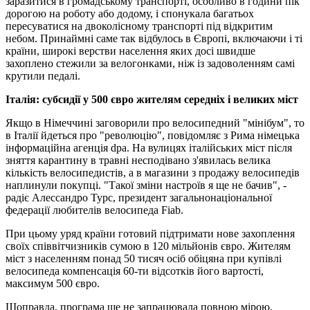
заразитися в громадському транспорті, особливо в години пік
дорогою на роботу або додому, і спонукала багатьох
пересуватися на двоколісному транспорті під відкритим
небом. Принаймні саме так відбулось в Європі, включаючи і ті
країни, широкі верстви населення яких досі швидше
захоплено стежили за велогонками, ніж із задоволенням самі
крутили педалі.
Італія: субсидії у 500 євро жителям середніх і великих міст
Якщо в Німеччині заговорили про велосипедний "мінібум", то
в Італії йдеться про "революцію", повідомляє з Рима німецька
інформаційна агенція dpa. На вулицях італійських міст після
зняття карантину в травні несподівано з'явилась велика
кількість велосипедистів, а в магазини з продажу велосипедів
наплинули покупці. "Такої зміни настроїв я ще не бачив", -
радіє Алессандро Турс, президент загальнонаціональної
федерації любителів велосипеда Fiab.
При цьому уряд країни готовий підтримати нове захоплення
своїх співвітчизників сумою в 120 мільйонів євро. Жителям
міст з населенням понад 50 тисяч осіб обіцяна при купівлі
велосипеда компенсація 60-ти відсотків його вартості,
максимум 500 євро.
Щоправда, програма ще не запрацювала повною мірою,