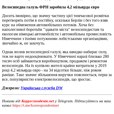
Велосипедна галузь ФРН заробила 4,2 мільярда євро
Досить імовірно, що значну частину цієї тимчасової розмітки
перетворять потім в постійну, оскільки Берлін і без того взяв
курс на обмеження автомобільних потоків. Хоча без
наполегливої ​​боротьби "здавати міста" велосипедистам та
екологам німецькі автомобілісти і автомобільна промисловість
Німеччини з їхніми потужними лобістськими організаціями,
звичайно ж, не захочуть.
Однак вплив велосипедної галузі, яка швидко набирає силу,
теж не варто недооцінювати. У Німеччині наразі близько 280
тисяч осіб займаються виробництвом, продажем і ремонтом
велосипедів. На їх купівлю жителі країни витратили у 2019
році 4,2 ​​мільярда євро - на 34 відсотки більше, ніж роком
раніше. Таке значне збільшення виручки пояснюється, перш за
все, популярністю електровелосипедів, що зростає.
Джерело:
Українська служба DW
Новини від
Корреспондент.net
у Telegram. Підписуйтесь на наш
канал
https://t.me/korrespondentnet