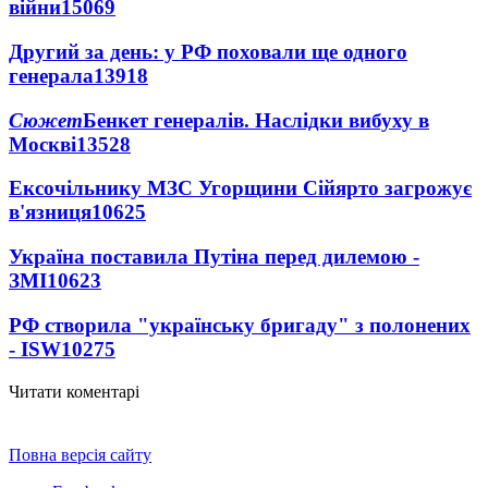
війни
15069
Другий за день: у РФ поховали ще одного
генерала
13918
Сюжет
Бенкет генералів. Наслідки вибуху в
Москві
13528
Ексочільнику МЗС Угорщини Сійярто загрожує
в'язниця
10625
Україна поставила Путіна перед дилемою -
ЗМІ
10623
РФ створила "українську бригаду" з полонених
- ISW
10275
Читати коментарі
Повна версія сайту