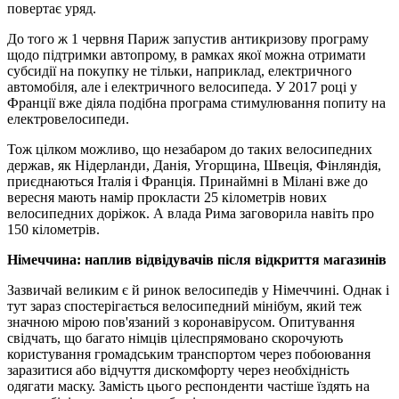
повертає уряд.
До того ж 1 червня Париж запустив антикризову програму
щодо підтримки автопрому, в рамках якої можна отримати
субсидії на покупку не тільки, наприклад, електричного
автомобіля, але і електричного велосипеда. У 2017 році у
Франції вже діяла подібна програма стимулювання попиту на
електровелосипеди.
Тож цілком можливо, що незабаром до таких велосипедних
держав, як Нідерланди, Данія, Угорщина, Швеція, Фінляндія,
приєднаються Італія і Франція. Принаймні в Мілані вже до
вересня мають намір прокласти 25 кілометрів нових
велосипедних доріжок. А влада Рима заговорила навіть про
150 кілометрів.
Німеччина: наплив відвідувачів після відкриття магазинів
Зазвичай великим є й ринок велосипедів у Німеччині. Однак і
тут зараз спостерігається велосипедний мінібум, який теж
значною мірою пов'язаний з коронавірусом. Опитування
свідчать, що багато німців цілеспрямовано скорочують
користування громадським транспортом через побоювання
заразитися або відчуття дискомфорту через необхідність
одягати маску. Замість цього респонденти частіше їздять на