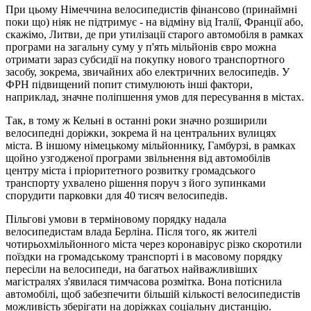
При цьому Німеччина велосипедистів фінансово (принаймні
поки що) ніяк не підтримує - на відміну від Італії, Франції або,
скажімо, Литви, де при утилізації старого автомобіля в рамках
програми на загальну суму у п'ять мільйонів євро можна
отримати зараз субсидії на покупку нового транспортного
засобу, зокрема, звичайних або електричних велосипедів. У
ФРН підвищений попит стимулюють інші фактори,
наприклад, значне поліпшення умов для пересування в містах.
Так, в тому ж Кельні в останні роки значно розширили
велосипедні доріжки, зокрема й на центральних вулицях
міста. В іншому німецькому мільйоннику, Гамбурзі, в рамках
щойно узгодженої програми звільнення від автомобілів
центру міста і пріоритетного розвитку громадського
транспорту ухвалено рішення поруч з його зупинками
спорудити парковки для 40 тисяч велосипедів.
Пільгові умови в терміновому порядку надала
велосипедистам влада Берліна. Після того, як жителі
чотирьохмільйонного міста через коронавірус різко скоротили
поїздки на громадському транспорті і в масовому порядку
пересіли на велосипеди, на багатьох найважливіших
магістралях з'явилася тимчасова розмітка. Вона потіснила
автомобілі, щоб забезпечити більшій кількості велосипедистів
можливість зберігати на доріжках соціальну дистанцію.