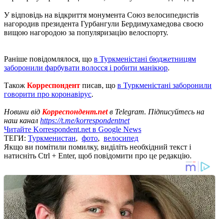
У відповідь на відкриття монумента Союз велосипедистів
нагородив президента Гурбангули Бердимухамедова своєю
вищою нагородою за популяризацію велоспорту.
Раніше повідомлялося, що
в Туркменістані бюджетницям
заборонили фарбувати волосся і робити манікюр
.
Також
Корреспондент
писав, що
в Туркменістані заборонили
говорити про коронавірус
.
Новини від
Корреспондент.net
в Telegram. Підписуйтесь на
наш канал
https://t.me/korrespondentnet
Читайте Korrespondent.net в Google News
ТЕГИ:
Туркменистан
,
фото
,
велосипед
Якщо ви помітили помилку, виділіть необхідний текст і
натисніть Ctrl + Enter, щоб повідомити про це редакцію.