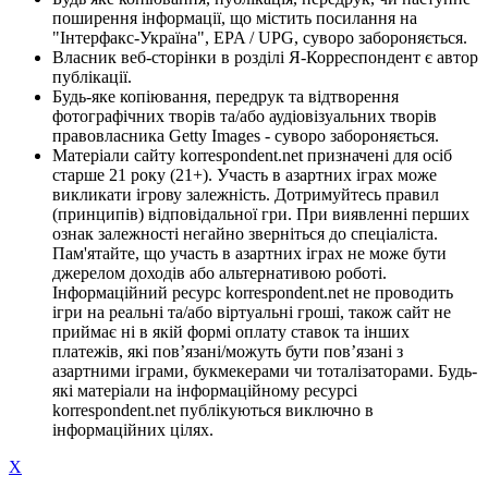
поширення інформації, що містить посилання на
"Інтерфакс-Україна", EPA / UPG, суворо забороняється.
Власник веб-сторінки в розділі Я-Корреспондент є автор
публікації.
Будь-яке копіювання, передрук та відтворення
фотографічних творів та/або аудіовізуальних творів
правовласника Getty Images - суворо забороняється.
Матеріали сайту korrespondent.net призначені для осіб
старше 21 року (21+). Участь в азартних іграх може
викликати ігрову залежність. Дотримуйтесь правил
(принципів) відповідальної гри. При виявленні перших
ознак залежності негайно зверніться до спеціаліста.
Пам'ятайте, що участь в азартних іграх не може бути
джерелом доходів або альтернативою роботі.
Інформаційний ресурс korrespondent.net не проводить
ігри на реальні та/або віртуальні гроші, також сайт не
приймає ні в якій формі оплату ставок та інших
платежів, які пов’язані/можуть бути пов’язані з
азартними іграми, букмекерами чи тоталізаторами. Будь-
які матеріали на інформаційному ресурсі
korrespondent.net публікуються виключно в
інформаційних цілях.
X