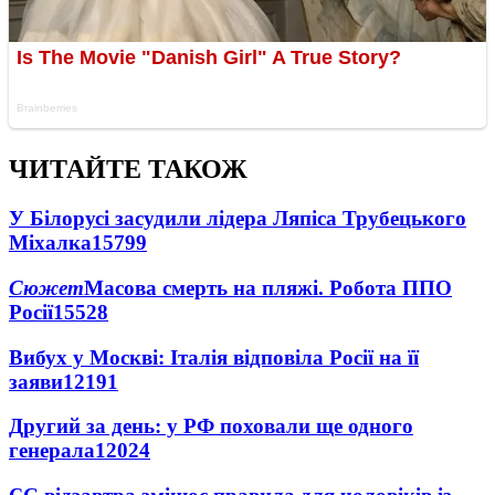
ЧИТАЙТЕ ТАКОЖ
У Білорусі засудили лідера Ляпіса Трубецького
Міхалка
15799
Сюжет
Масова смерть на пляжі. Робота ППО
Росії
15528
Вибух у Москві: Італія відповіла Росії на її
заяви
12191
Другий за день: у РФ поховали ще одного
генерала
12024