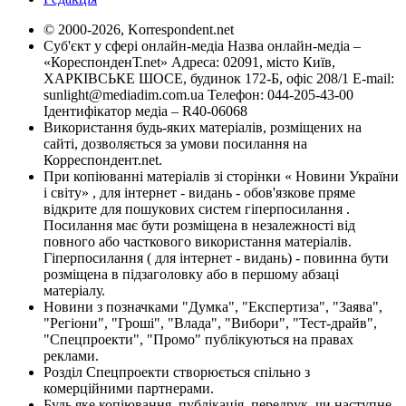
© 2000-2026, Korrespondent.net
Суб'єкт у сфері онлайн-медіа Назва онлайн-медіа –
«КореспонденТ.net» Адреса: 02091, місто Київ,
ХАРКІВСЬКЕ ШОСЕ, будинок 172-Б, офіс 208/1 E-mail:
sunlight@mediadim.com.ua
Телефон: 044-205-43-00
Ідентифікатор медіа – R40-06068
Використання будь-яких матеріалів, розміщених на
сайті, дозволяється за умови посилання на
Корреспондент.net.
При копіюванні матеріалів зі сторінки « Новини України
і світу» , для інтернет - видань - обов'язкове пряме
відкрите для пошукових систем гіперпосилання .
Посилання має бути розміщена в незалежності від
повного або часткового використання матеріалів.
Гіперпосилання ( для інтернет - видань) - повинна бути
розміщена в підзаголовку або в першому абзаці
матеріалу.
Новини з позначками "Думка", "Експертиза", "Заява",
"Регіони", "Гроші", "Влада", "Вибори", "Тест-драйв",
"Спецпроекти", "Промо" публікуються на правах
реклами.
Розділ Спецпроекти створюється спільно з
комерційними партнерами.
Будь яке копіювання, публікація, передрук, чи наступне