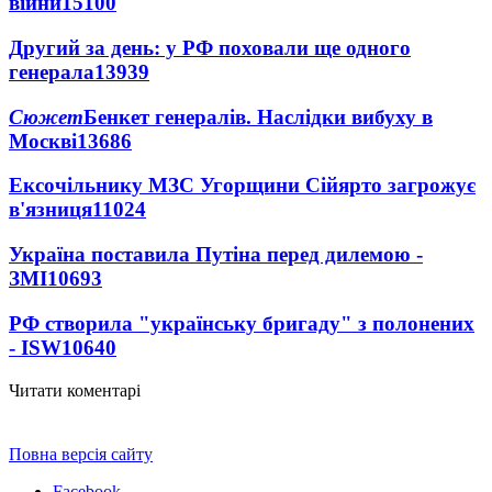
війни
15100
Другий за день: у РФ поховали ще одного
генерала
13939
Сюжет
Бенкет генералів. Наслідки вибуху в
Москві
13686
Ексочільнику МЗС Угорщини Сійярто загрожує
в'язниця
11024
Україна поставила Путіна перед дилемою -
ЗМІ
10693
РФ створила "українську бригаду" з полонених
- ISW
10640
Читати коментарі
Повна версія сайту
Facebook