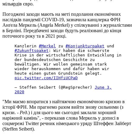
мільярдів євро.
Погоджені заходи мають на меті подолання економічних
наслідків пандемії COVID-19, зазначила канцлерка ФРН
Анґела Меркель (Angela Merkel) у спілкуванні з журналістами
в Берліні. Передбачені заходи будуть реалізовані до кінця
поточного року та в 2021 році.
Kanzlerin
#Merkel
zu
#Konjunkturpaket
und
#Zukunftspaket
: Wir haben die schwerste
Krise in der wirtschaftlichen Entwicklung in
der bundesdeutschen Geschichte zu
bewältigen. Wir wollen gemeinsam stark
wieder herauskommen und dafür haben wir
heute einen guten Grundstein gelegt.
pic.twitter.com/IIHfiUCPaD
— Steffen Seibert (@RegSprecher)
June 3,
2020
"Ми маємо впоратися з найтяжчою економічною кризою в
історії ФРН. Ми прагнемо разом вийти знову сильними (з
кризи. -
Ред.
) і для цього ми сьогодні заклали хороший
наріжний камінь", - переказав слова Меркель у дописі в
соцмережі Twitter речник німецького уряду Штеффен Зайберт
(Steffen Seibert).