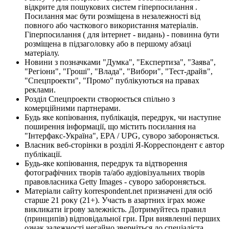
відкрите для пошукових систем гіперпосилання .
Посилання має бути розміщена в незалежності від
повного або часткового використання матеріалів.
Гіперпосилання ( для інтернет - видань) - повинна бути
розміщена в підзаголовку або в першому абзаці
матеріалу.
Новини з позначками "Думка", "Експертиза", "Заява",
"Регіони", "Гроші", "Влада", "Вибори", "Тест-драйв",
"Спецпроекти", "Промо" публікуються на правах
реклами.
Розділ Спецпроекти створюється спільно з
комерційними партнерами.
Будь яке копіювання, публікація, передрук, чи наступне
поширення інформації, що містить посилання на
"Інтерфакс-Україна", EPA / UPG, суворо забороняється.
Власник веб-сторінки в розділі Я-Корреспондент є автор
публікації.
Будь-яке копіювання, передрук та відтворення
фотографічних творів та/або аудіовізуальних творів
правовласника Getty Images - суворо забороняється.
Матеріали сайту korrespondent.net призначені для осіб
старше 21 року (21+). Участь в азартних іграх може
викликати ігрову залежність. Дотримуйтесь правил
(принципів) відповідальної гри. При виявленні перших
ознак залежності негайно зверніться до спеціаліста.