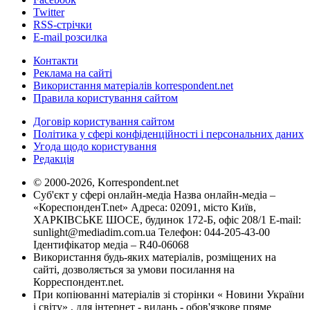
Twitter
RSS-стрічки
E-mail розсилка
Контакти
Реклама на сайті
Використання матеріалів korrespondent.net
Правила користування сайтом
Договір користування сайтом
Політика у сфері конфіденційності і персональних даних
Угода щодо користування
Редакція
© 2000-2026, Korrespondent.net
Суб'єкт у сфері онлайн-медіа Назва онлайн-медіа –
«КореспонденТ.net» Адреса: 02091, місто Київ,
ХАРКІВСЬКЕ ШОСЕ, будинок 172-Б, офіс 208/1 E-mail:
sunlight@mediadim.com.ua
Телефон: 044-205-43-00
Ідентифікатор медіа – R40-06068
Використання будь-яких матеріалів, розміщених на
сайті, дозволяється за умови посилання на
Корреспондент.net.
При копіюванні матеріалів зі сторінки « Новини України
і світу» , для інтернет - видань - обов'язкове пряме