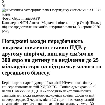
0
91
Фото: Getty Images/AFP
Канцлерка ФРН Анґела Меркель і віце-канцлер Олаф Шольц
під час представлення кон'юнктурного пакета, 3 червня 2020
року
Погоджені заходи передбачають
зокрема зниження ставки ПДВ у
другому півріччі, виплату сім'ям по
300 євро на дитину та виділення до 25
мільярдів євро на підтримку малого та
середнього бізнесу.
Керівництво партій урядової коаліції Німеччини - блоку
консервативних партій ХДС/ХСС і Соціал-демократичної
партії Німеччини (СДПН) - погодило пакет фінансових
стимулів для пожвавлення економіки країни. Досягнутий
ввечері середи, 3 червня, після 12-годинних консультацій
компроміс передбачає пакет заходів на загальну суму 130