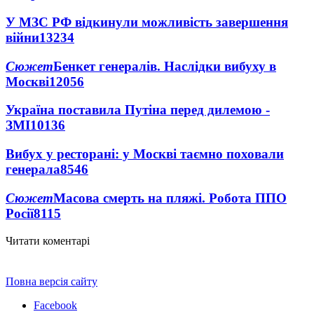
У МЗС РФ відкинули можливість завершення
війни
13234
Сюжет
Бенкет генералів. Наслідки вибуху в
Москві
12056
Україна поставила Путіна перед дилемою -
ЗМІ
10136
Вибух у ресторані: у Москві таємно поховали
генерала
8546
Сюжет
Масова смерть на пляжі. Робота ППО
Росії
8115
Читати коментарі
Повна версія сайту
Facebook