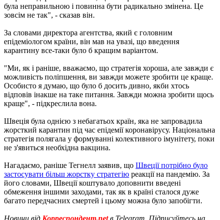
була неправильною і повинна бути радикально змінена. Це
зовсім не так", - сказав він.
За словами директора агентства, який є головним
епідеміологом країни, він мав на увазі, що введення
карантину все-таки було б кращим варіантом.
"Ми, як і раніше, вважаємо, що стратегія хороша, але завжди є
можливість поліпшення, ви завжди можете зробити це краще.
Особисто я думаю, що було б досить дивно, якби хтось
відповів інакше на таке питання. Завжди можна зробити щось
краще", - підкреслила вона.
Швеція була однією з небагатьох країн, яка не запровадила
жорсткий карантин під час епідемії коронавірусу. Національна
стратегія полягала у формуванні колективного імунітету, поки
не з'явиться необхідна вакцина.
Нагадаємо, раніше Тегнелл заявив, що
Швеції потрібно було
застосувати більш жорстку стратегію
реакції на пандемію. За
його словами, Швеції коштувало доповнити введені
обмеження іншими заходами, так як в країні сталося дуже
багато передчасних смертей і цьому можна було запобігти.
Новини від
Корреспондент.net
в Telegram. Підписуйтесь на