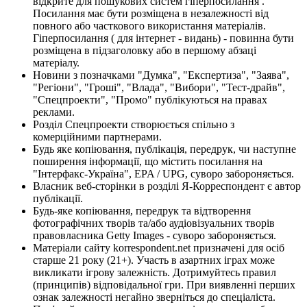
відкрите для пошукових систем гіперпосилання .
Посилання має бути розміщена в незалежності від
повного або часткового використання матеріалів.
Гіперпосилання ( для інтернет - видань) - повинна бути
розміщена в підзаголовку або в першому абзаці
матеріалу.
Новини з позначками "Думка", "Експертиза", "Заява",
"Регіони", "Гроші", "Влада", "Вибори", "Тест-драйв",
"Спецпроекти", "Промо" публікуються на правах
реклами.
Розділ Спецпроекти створюється спільно з
комерційними партнерами.
Будь яке копіювання, публікація, передрук, чи наступне
поширення інформації, що містить посилання на
"Інтерфакс-Україна", EPA / UPG, суворо забороняється.
Власник веб-сторінки в розділі Я-Корреспондент є автор
публікації.
Будь-яке копіювання, передрук та відтворення
фотографічних творів та/або аудіовізуальних творів
правовласника Getty Images - суворо забороняється.
Матеріали сайту korrespondent.net призначені для осіб
старше 21 року (21+). Участь в азартних іграх може
викликати ігрову залежність. Дотримуйтесь правил
(принципів) відповідальної гри. При виявленні перших
ознак залежності негайно зверніться до спеціаліста.