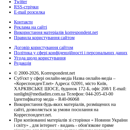
Twitter
RSS-стрічки
E-mail розсилка
Контакти
Реклама на сайті
Використання матеріалів korrespondent.net
Правила користування сайтом
Договір користування сайтом
Політика у сфері конфіденційності і персональних даних
Угода щодо користування
Редакція
© 2000-2026, Korrespondent.net
Суб'єкт у сфері онлайн-медіа Назва онлайн-медіа –
«КореспонденТ.net» Адреса: 02091, місто Київ,
ХАРКІВСЬКЕ ШОСЕ, будинок 172-Б, офіс 208/1 E-mail:
sunlight@mediadim.com.ua
Телефон: 044-205-43-00
Ідентифікатор медіа – R40-06068
Використання будь-яких матеріалів, розміщених на
сайті, дозволяється за умови посилання на
Корреспондент.net.
При копіюванні матеріалів зі сторінки « Новини України
і світу» , для інтернет - видань - обов'язкове пряме