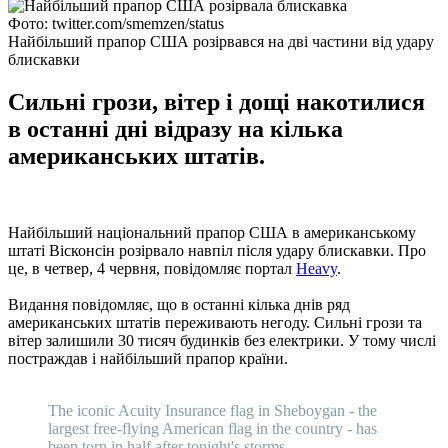
Фото: twitter.com/smemzen/status
Найбільший прапор США розірвався на дві частини від удару
блискавки
Сильні грози, вітер і дощі накотилися
в останні дні відразу на кілька
американських штатів.
Найбільший національний прапор США в американському
штаті Вісконсін розірвало навпіл після удару блискавки. Про
це, в четвер, 4 червня, повідомляє портал
Heavy
.
Видання повідомляє, що в останні кілька днів ряд
американських штатів переживають негоду. Сильні грози та
вітер залишили 30 тисяч будинків без електрики. У тому числі
постраждав і найбільший прапор країни.
The iconic Acuity Insurance flag in Sheboygan - the
largest free-flying American flag in the country - has
been torn in half after tonight's storms.