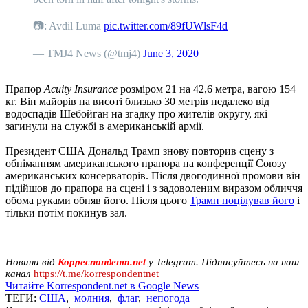
📷: Avdil Luma
pic.twitter.com/89fUWlsF4d
— TMJ4 News (@tmj4)
June 3, 2020
Прапор
Acuity Insurance
розміром 21 на 42,6 метра, вагою 154
кг. Він майорів на висоті близько 30 метрів недалеко від
водоспадів Шебойган на згадку про жителів округу, які
загинули на службі в американській армії.
Президент США Дональд Трамп знову повторив сцену з
обніманням американського прапора на конференції Союзу
американських консерваторів. Після двогодинної промови він
підійшов до прапора на сцені і з задоволеним виразом обличчя
обома руками обняв його. Після цього
Трамп поцілував його
і
тільки потім покинув зал.
Новини від
Корреспондент.net
у Telegram. Підписуйтесь на наш
канал
https://t.me/korrespondentnet
Читайте Korrespondent.net в Google News
ТЕГИ:
США
,
молния
,
флаг
,
непогода