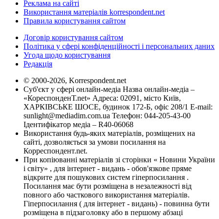
Реклама на сайті
Використання матеріалів korrespondent.net
Правила користування сайтом
Договір користування сайтом
Політика у сфері конфіденційності і персональних даних
Угода щодо користування
Редакція
© 2000-2026, Korrespondent.net
Суб'єкт у сфері онлайн-медіа Назва онлайн-медіа –
«КореспонденТ.net» Адреса: 02091, місто Київ,
ХАРКІВСЬКЕ ШОСЕ, будинок 172-Б, офіс 208/1 E-mail:
sunlight@mediadim.com.ua
Телефон: 044-205-43-00
Ідентифікатор медіа – R40-06068
Використання будь-яких матеріалів, розміщених на
сайті, дозволяється за умови посилання на
Корреспондент.net.
При копіюванні матеріалів зі сторінки « Новини України
і світу» , для інтернет - видань - обов'язкове пряме
відкрите для пошукових систем гіперпосилання .
Посилання має бути розміщена в незалежності від
повного або часткового використання матеріалів.
Гіперпосилання ( для інтернет - видань) - повинна бути
розміщена в підзаголовку або в першому абзаці