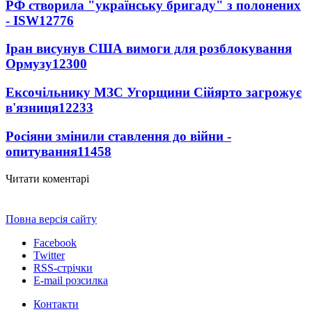
РФ створила "українську бригаду" з полонених
- ISW
12776
Іран висунув США вимоги для розблокування
Ормузу
12300
Ексочільнику МЗС Угорщини Сійярто загрожує
в'язниця
12233
Росіяни змінили ставлення до війни -
опитування
11458
Читати коментарі
Повна версія сайту
Facebook
Twitter
RSS-стрічки
E-mail розсилка
Контакти