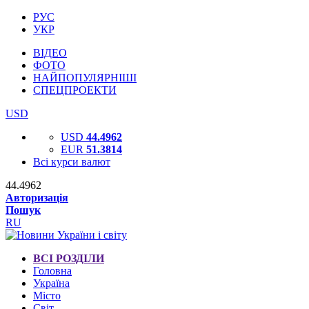
РУС
УКР
ВІДЕО
ФОТО
НАЙПОПУЛЯРНІШІ
СПЕЦПРОЕКТИ
USD
USD
44.4962
EUR
51.3814
Всі курси валют
44.4962
Авторизація
Пошук
RU
ВСІ РОЗДІЛИ
Головна
Україна
Місто
Світ