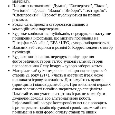
матеріалу.
Новини з позначками "Думка", "Експертиза", "Заява",
"Регіони", "Гроші", "Влада", "Вибори", "Тест-драйв",
"Спецпроекти", "Промо" публікуються на правах
реклами.
Розділ Спецпроекти створюється спільно з
комерційними партнерами.
Будь яке копіювання, публікація, передрук, чи наступне
поширення інформації, що містить посилання на
"Інтерфакс-Україна", EPA / UPG, суворо забороняється.
Власник веб-сторінки в розділі Я-Корреспондент є автор
публікації.
Будь-яке копіювання, передрук та відтворення
фотографічних творів та/або аудіовізуальних творів
правовласника Getty Images - суворо забороняється.
Матеріали сайту korrespondent.net призначені для осіб
старше 21 року (21+). Участь в азартних іграх може
викликати ігрову залежність. Дотримуйтесь правил
(принципів) відповідальної гри. При виявленні перших
ознак залежності негайно зверніться до спеціаліста.
Пам'ятайте, що участь в азартних іграх не може бути
джерелом доходів або альтернативою роботі.
Інформаційний ресурс korrespondent.net не проводить
ігри на реальні та/або віртуальні гроші, також сайт не
приймає ні в якій формі оплату ставок та інших