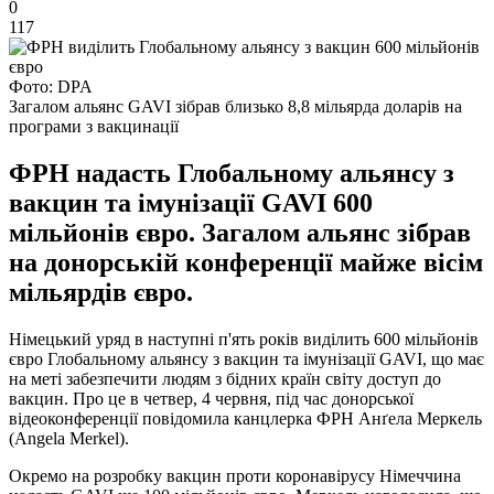
0
117
Фото: DPA
Загалом альянс GAVI зібрав близько 8,8 мільярда доларів на
програми з вакцинації
ФРН надасть Глобальному альянсу з
вакцин та імунізації GAVI 600
мільйонів євро. Загалом альянс зібрав
на донорській конференції майже вісім
мільярдів євро.
Німецький уряд в наступні п'ять років виділить 600 мільйонів
євро Глобальному альянсу з вакцин та імунізації GAVI, що має
на меті забезпечити людям з бідних країн світу доступ до
вакцин. Про це в четвер, 4 червня, під час донорської
відеоконференції повідомила канцлерка ФРН Анґела Меркель
(Angela Merkel).
Окремо на розробку вакцин проти коронавірусу Німеччина