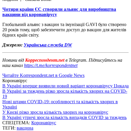
Чотири країни ЄС створили альянс для виробництва
вакцини від коронавірусу
Глобальний альянс з вакцин та імунізації GAVI було створено
20 років тому, щоб забезпечити доступ до вакцин для жителів
бідних країн світу.
Джерело:
Українська служба DW
Новини від
Корреспондент.net
в Telegram. Підписуйтесь на
наш канал
https://t.me/korrespondentnet
Читайте Korrespondent.net в Google News
Коронавірус
В Україні вперше виявили новий варіант коронавірусу Цикада
В Україні за тиждень різко зросла кількість хворих на COVID-
19
Нові штами COVID-19: особливості та кількість хворих в
Україні
У Києві різко зросла кількість хворих на коронавірус
В Україні утричі зросла кількість випадків COVID за тиждень
СПЕЦТЕМА:
Коронавірус
ТЕГИ:
вакцина