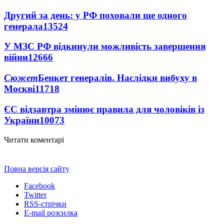
Другий за день: у РФ поховали ще одного
генерала
13524
У МЗС РФ відкинули можливість завершення
війни
12666
Сюжет
Бенкет генералів. Наслідки вибуху в
Москві
11718
ЄС відзавтра змінює правила для чоловіків із
України
10073
Читати коментарі
Повна версія сайту
Facebook
Twitter
RSS-стрічки
E-mail розсилка