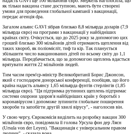
надасть GAVI ще 100 мільйонів євро. Меркель наголосила, що
як тільки вакцина стане доступною, мають бути створені
умови для проведення глобальної кампанії з вакцинації,
передає агенція dpa.
Загалом альянс GAVI зібрав близько 8,8 мільярда доларів (7,9
мільярда євро) на програми з вакцинації у найбідніших
країнах світу. Очікується, що до 2025 року за допомогою цих
грошей близько 300 мільйонів дітей отримають щеплення від
таких хвороб, як поліомієліт, тиф та кір. Так планується
збільшити число вакцинованих дітей по всьому світу до 1,1
мільярда. Передбачається, що за допомогою щеплень вдасться
врятувати життя 22 мільйонів людей.
Тим часом прем'єр-міністр Великобританії Борис Джонсон,
який є господарем донорської конференції, пообіцяв, що його
країна надасть альянсу 1,65 мільярда фунтів стерлінгів (1,85
мільярда євро). "Ця підтримка рутинних щеплень підтримає
системи охорони здоров'я найбідніших країн у боротьбі з
коронавірусом і допоможе зупинити глобальне поширення
хвороби та запобігти другій хвилі вірусу", - наголосив він.
У свою чергу, Єврокомісія виділить на розробку вакцин 300
мільйонів євро, повідомила її голова Урсула фон дер Ляєн
(Ursula von der Leyen). "Вакцинація є універсальним правом
людини", - сказала вона.