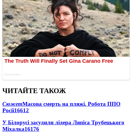
ЧИТАЙТЕ ТАКОЖ
Сюжет
Масова смерть на пляжі. Робота ППО
Росії
16612
У Білорусі засудили лідера Ляпіса Трубецького
Міхалка
16176