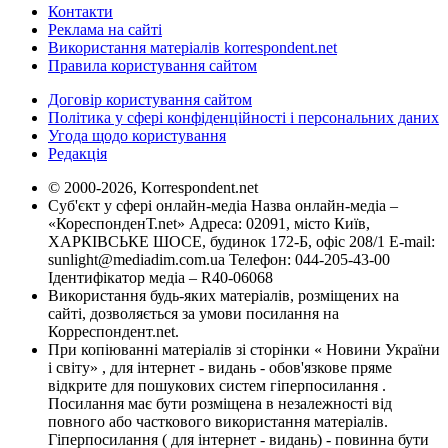
Контакти
Реклама на сайті
Використання матеріалів korrespondent.net
Правила користування сайтом
Договір користування сайтом
Політика у сфері конфіденційності і персональних даних
Угода щодо користування
Редакція
© 2000-2026, Korrespondent.net
Суб'єкт у сфері онлайн-медіа Назва онлайн-медіа –
«КореспонденТ.net» Адреса: 02091, місто Київ,
ХАРКІВСЬКЕ ШОСЕ, будинок 172-Б, офіс 208/1 E-mail:
sunlight@mediadim.com.ua
Телефон: 044-205-43-00
Ідентифікатор медіа – R40-06068
Використання будь-яких матеріалів, розміщених на
сайті, дозволяється за умови посилання на
Корреспондент.net.
При копіюванні матеріалів зі сторінки « Новини України
і світу» , для інтернет - видань - обов'язкове пряме
відкрите для пошукових систем гіперпосилання .
Посилання має бути розміщена в незалежності від
повного або часткового використання матеріалів.
Гіперпосилання ( для інтернет - видань) - повинна бути