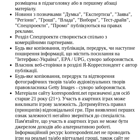
розміщена в підзаголовку або в першому абзаці
матеріалу.
Новини з позначками "Думка", "Експертиза", "Заява",
"Регіони", "Гроші", "Влада", "Вибори", "Тест-драйв",
"Спецпроекти", "Промо" публікуються на правах
реклами.
Розділ Спецпроекти створюється спільно з
комерційними партнерами.
Будь яке копіювання, публікація, передрук, чи наступне
поширення інформації, що містить посилання на
"Інтерфакс-Україна", EPA / UPG, суворо забороняється.
Власник веб-сторінки в розділі Я-Корреспондент є автор
публікації.
Будь-яке копіювання, передрук та відтворення
фотографічних творів та/або аудіовізуальних творів
правовласника Getty Images - суворо забороняється.
Матеріали сайту korrespondent.net призначені для осіб
старше 21 року (21+). Участь в азартних іграх може
викликати ігрову залежність. Дотримуйтесь правил
(принципів) відповідальної гри. При виявленні перших
ознак залежності негайно зверніться до спеціаліста.
Пам'ятайте, що участь в азартних іграх не може бути
джерелом доходів або альтернативою роботі.
Інформаційний ресурс korrespondent.net не проводить
ігри на реальні та/або віртуальні гроші, також сайт не