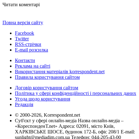
Читати коментарі
Повна версія сайту
Facebook
Twitter
RSS-стрічки
E-mail розсилка
Контакти
Реклама на сайті
Використання матеріалів korrespondent.net
Правила користування сайтом
Договір користування сайтом
Політика у сфері конфіденційності і персональних даних
Угода щодо користування
Редакція
© 2000-2026, Korrespondent.net
Суб'єкт у сфері онлайн-медіа Назва онлайн-медіа –
«КореспонденТ.net» Адреса: 02091, місто Київ,
ХАРКІВСЬКЕ ШОСЕ, будинок 172-Б, офіс 208/1 E-mail:
sunlight@mediadim.com.ua
Телефон: 044-205-43-00