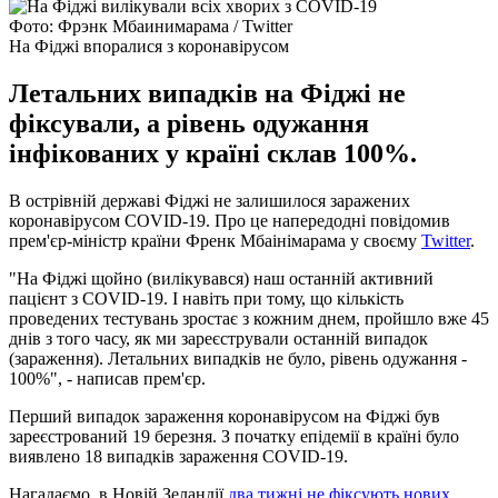
Фото: Фрэнк Мбаинимарама / Twitter
На Фіджі впоралися з коронавірусом
Летальних випадків на Фіджі не
фіксували, а рівень одужання
інфікованих у країні склав 100%.
В острівній державі Фіджі не залишилося заражених
коронавірусом COVID-19. Про це напередодні повідомив
прем'єр-міністр країни Френк Мбаінімарама у своєму
Twitter
.
"На Фіджі щойно (вилікувався) наш останній активний
пацієнт з COVID-19. І навіть при тому, що кількість
проведених тестувань зростає з кожним днем, пройшло вже 45
днів з того часу, як ми зареєстрували останній випадок
(зараження). Летальних випадків не було, рівень одужання -
100%", - написав прем'єр.
Перший випадок зараження коронавірусом на Фіджі був
зареєстрований 19 березня. З початку епідемії в країні було
виявлено 18 випадків зараження COVID-19.
Нагадаємо, в Новій Зеландії
два тижні не фіксують нових