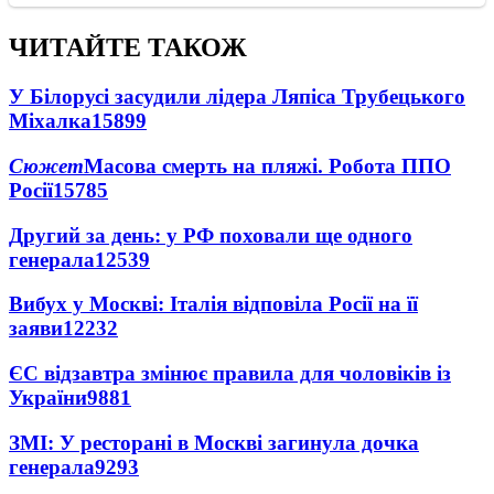
ЧИТАЙТЕ ТАКОЖ
У Білорусі засудили лідера Ляпіса Трубецького
Міхалка
15899
Сюжет
Масова смерть на пляжі. Робота ППО
Росії
15785
Другий за день: у РФ поховали ще одного
генерала
12539
Вибух у Москві: Італія відповіла Росії на її
заяви
12232
ЄС відзавтра змінює правила для чоловіків із
України
9881
ЗМІ: У ресторані в Москві загинула дочка
генерала
9293