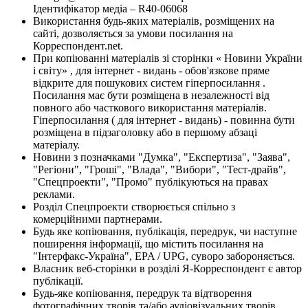
Ідентифікатор медіа – R40-06068
Використання будь-яких матеріалів, розміщених на
сайті, дозволяється за умови посилання на
Корреспондент.net.
При копіюванні матеріалів зі сторінки « Новини України
і світу» , для інтернет - видань - обов'язкове пряме
відкрите для пошукових систем гіперпосилання .
Посилання має бути розміщена в незалежності від
повного або часткового використання матеріалів.
Гіперпосилання ( для інтернет - видань) - повинна бути
розміщена в підзаголовку або в першому абзаці
матеріалу.
Новини з позначками "Думка", "Експертиза", "Заява",
"Регіони", "Гроші", "Влада", "Вибори", "Тест-драйв",
"Спецпроекти", "Промо" публікуються на правах
реклами.
Розділ Спецпроекти створюється спільно з
комерційними партнерами.
Будь яке копіювання, публікація, передрук, чи наступне
поширення інформації, що містить посилання на
"Інтерфакс-Україна", EPA / UPG, суворо забороняється.
Власник веб-сторінки в розділі Я-Корреспондент є автор
публікації.
Будь-яке копіювання, передрук та відтворення
фотографічних творів та/або аудіовізуальних творів