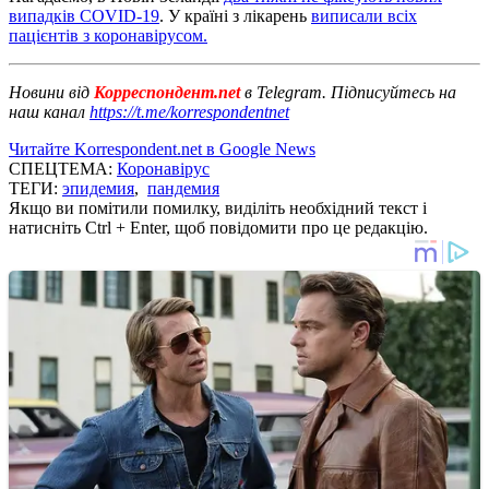
випадків COVID-19
. У країні з лікарень
виписали всіх
пацієнтів з коронавірусом.
Новини від
Корреспондент.net
в Telegram. Підписуйтесь на
наш канал
https://t.me/korrespondentnet
Читайте Korrespondent.net в Google News
СПЕЦТЕМА:
Коронавірус
ТЕГИ:
эпидемия
,
пандемия
Якщо ви помітили помилку, виділіть необхідний текст і
натисніть Ctrl + Enter, щоб повідомити про це редакцію.