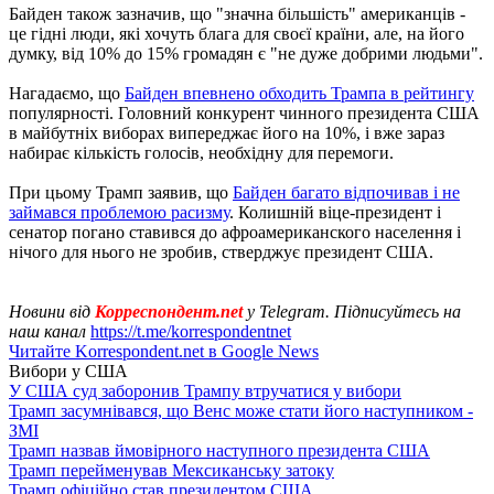
Байден також зазначив, що "значна більшість" американців -
це гідні люди, які хочуть блага для своєї країни, але, на його
думку, від 10% до 15% громадян є "не дуже добрими людьми".
Нагадаємо, що
Байден впевнено обходить Трампа в рейтингу
популярності. Головний конкурент чинного президента США
в майбутніх виборах випереджає його на 10%, і вже зараз
набирає кількість голосів, необхідну для перемоги.
При цьому Трамп заявив, що
Байден багато відпочивав і не
займався проблемою расизму
. Колишній віце-президент і
сенатор погано ставився до афроамериканского населення і
нічого для нього не зробив, стверджує президент США.
Новини від
Корреспондент.net
у Telegram. Підписуйтесь на
наш канал
https://t.me/korrespondentnet
Читайте Korrespondent.net в Google News
Вибори у США
У США суд заборонив Трампу втручатися у вибори
Трамп засумнівався, що Венс може стати його наступником -
ЗМІ
Трамп назвав ймовірного наступного президента США
Трамп перейменував Мексиканську затоку
Трамп офіційно став президентом США