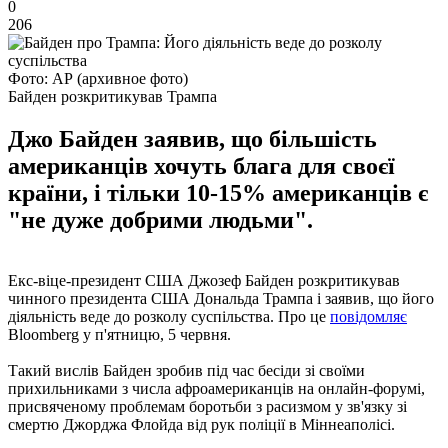
0
206
Фото: АР (архивное фото)
Байден розкритикував Трампа
Джо Байден заявив, що більшість
американців хочуть блага для своєї
країни, і тільки 10-15% американців є
"не дуже добрими людьми".
Екс-віце-президент США Джозеф Байден розкритикував
чинного президента США Дональда Трампа і заявив, що його
діяльність веде до розколу суспільства. Про це
повідомляє
Bloomberg у п'ятницю, 5 червня.
Такий вислів Байден зробив під час бесіди зі своїми
прихильниками з числа афроамериканців на онлайн-форумі,
присвяченому проблемам боротьби з расизмом у зв'язку зі
смертю Джорджа Флойда від рук поліції в Міннеаполісі.