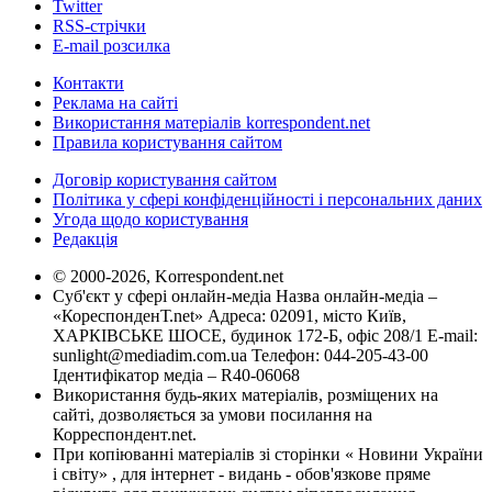
Twitter
RSS-стрічки
E-mail розсилка
Контакти
Реклама на сайті
Використання матеріалів korrespondent.net
Правила користування сайтом
Договір користування сайтом
Політика у сфері конфіденційності і персональних даних
Угода щодо користування
Редакція
© 2000-2026, Korrespondent.net
Суб'єкт у сфері онлайн-медіа Назва онлайн-медіа –
«КореспонденТ.net» Адреса: 02091, місто Київ,
ХАРКІВСЬКЕ ШОСЕ, будинок 172-Б, офіс 208/1 E-mail:
sunlight@mediadim.com.ua
Телефон: 044-205-43-00
Ідентифікатор медіа – R40-06068
Використання будь-яких матеріалів, розміщених на
сайті, дозволяється за умови посилання на
Корреспондент.net.
При копіюванні матеріалів зі сторінки « Новини України
і світу» , для інтернет - видань - обов'язкове пряме