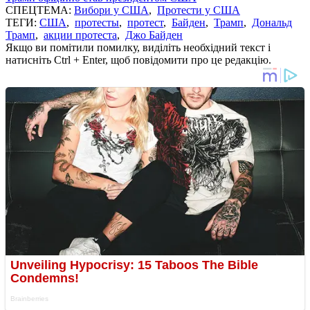
СПЕЦТЕМА:
Вибори у США
,
Протести у США
ТЕГИ:
США
,
протесты
,
протест
,
Байден
,
Трамп
,
Дональд
Трамп
,
акции протеста
,
Джо Байден
Якщо ви помітили помилку, виділіть необхідний текст і
натисніть Ctrl + Enter, щоб повідомити про це редакцію.