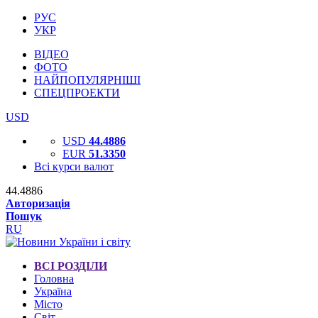
РУС
УКР
ВІДЕО
ФОТО
НАЙПОПУЛЯРНІШІ
СПЕЦПРОЕКТИ
USD
USD
44.4886
EUR
51.3350
Всі курси валют
44.4886
Авторизація
Пошук
RU
ВСІ РОЗДІЛИ
Головна
Україна
Місто
Світ