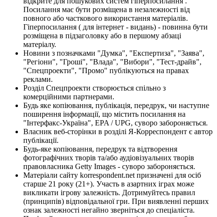
відкрите для пошукових систем гіперпосилання .
Посилання має бути розміщена в незалежності від
повного або часткового використання матеріалів.
Гіперпосилання ( для інтернет - видань) - повинна бути
розміщена в підзаголовку або в першому абзаці
матеріалу.
Новини з позначками "Думка", "Експертиза", "Заява",
"Регіони", "Гроші", "Влада", "Вибори", "Тест-драйв",
"Спецпроекти", "Промо" публікуються на правах
реклами.
Розділ Спецпроекти створюється спільно з
комерційними партнерами.
Будь яке копіювання, публікація, передрук, чи наступне
поширення інформації, що містить посилання на
"Інтерфакс-Україна", EPA / UPG, суворо забороняється.
Власник веб-сторінки в розділі Я-Корреспондент є автор
публікації.
Будь-яке копіювання, передрук та відтворення
фотографічних творів та/або аудіовізуальних творів
правовласника Getty Images - суворо забороняється.
Матеріали сайту korrespondent.net призначені для осіб
старше 21 року (21+). Участь в азартних іграх може
викликати ігрову залежність. Дотримуйтесь правил
(принципів) відповідальної гри. При виявленні перших
ознак залежності негайно зверніться до спеціаліста.