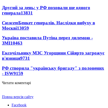
Другий за день: у РФ поховали ще одного
генерала
13831
Сюжет
Бенкет генералів. Наслідки вибуху в
Москві
13059
Україна поставила Путіна перед дилемою -
ЗМІ
10463
Ексочільнику МЗС Угорщини Сійярто загрожує
в'язниця
9731
РФ створила "українську бригаду" з полонених
- ISW
9159
Читати коментарі
Повна версія сайту
Facebook