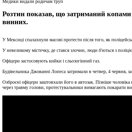
Медики видали родичам труп
Розтин показав, що затриманий копами
винних.
У Мексиці спалахнули масові протести після того, як поліцейські
У невеликому містечку, де стався злочин, люди б'ються з поліціє
Офіцери застосовують кийки і сльозогінний газ.
Будівельника Джованні Лопеса затримали в четвер, 4 червня, за
Озброєні офіцери заштовхали його в автозак. Пізніше чоловіка 
через травму голови, протестувальники вимагають покарати в