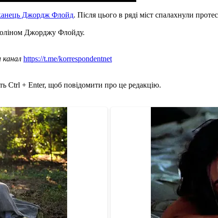
канець Джордж Флойд
. Після цього в ряді міст спалахнули прот
 коліном Джорджу Флойду.
ш канал
https://t.me/korrespondentnet
ь Ctrl + Enter, щоб повідомити про це редакцію.