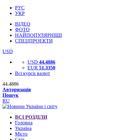
РУС
УКР
ВІДЕО
ФОТО
НАЙПОПУЛЯРНІШІ
СПЕЦПРОЕКТИ
USD
USD
44.4886
EUR
51.3350
Всі курси валют
44.4886
Авторизація
Пошук
RU
ВСІ РОЗДІЛИ
Головна
Україна
Місто
Світ