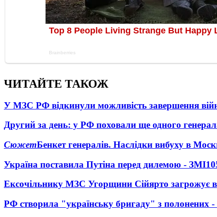
ЧИТАЙТЕ ТАКОЖ
У МЗС РФ відкинули можливість завершення вій
Другий за день: у РФ поховали ще одного генерал
Сюжет
Бенкет генералів. Наслідки вибуху в Моск
Україна поставила Путіна перед дилемою - ЗМІ
10
Ексочільнику МЗС Угорщини Сійярто загрожує в
РФ створила "українську бригаду" з полонених -