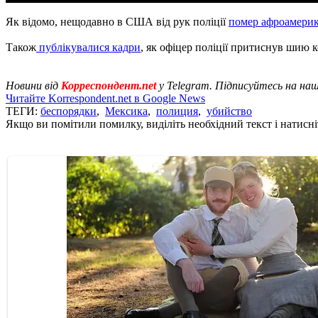
Як відомо, нещодавно в США від рук поліції
помер афроамери
Також
публікувалися кадри
, як офіцер поліції притиснув шию
Новини від
Корреспондент.net
у Telegram. Підписуйтесь на на
Читайте Korrespondent.net в Google News
ТЕГИ:
беспорядки
,
Мексика
,
полиция
,
убийство
Якщо ви помітили помилку, виділіть необхідний текст і натисніт