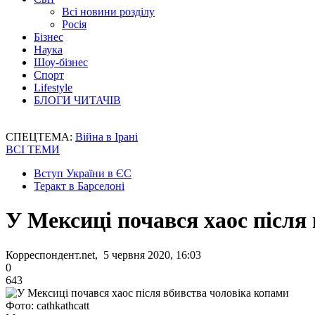
Всі новини розділу
Росія
Бізнес
Наука
Шоу-бізнес
Спорт
Lifestyle
БЛОГИ ЧИТАЧІВ
СПЕЦТЕМА:
Війна в Ірані
ВСІ ТЕМИ
Вступ України в ЄС
Теракт в Барселоні
У Мексиці почався хаос після
Корреспондент.net, 5 червня 2020, 16:03
0
643
Фото: cathkathcatt