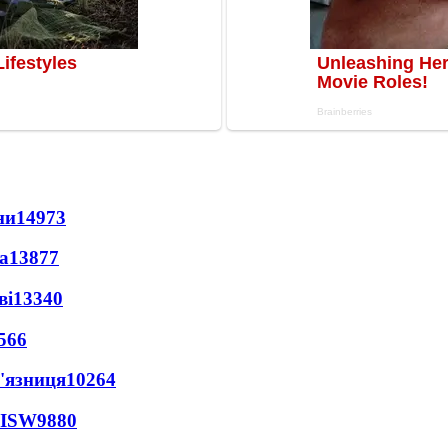
ни
14973
а
13877
ві
13340
566
'язниця
10264
 ISW
9880