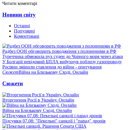
Читати коментарі
Новини світу
Останні
Популярні
Коментовані
Радбез ООН обговорить поводження з полоненими в РФ
Туреччина обмежила рух суден до Чорного моря через атаки
У Болгарії невідомий БПЛА вибухнув поблизу газопроводу
Росіяни змінили ставлення до війни - опитування
Сюжет
Війна на Близькому Сході. Онлайн
Сюжети
Вторгнення Росії в Україну. Онлайн
Війна на Близькому Сході. Онлайн
Підсумки 07.08: "Пекельні" санкції і "парад" дронів