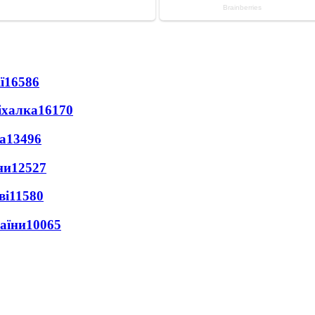
ї
16586
іхалка
16170
а
13496
ни
12527
ві
11580
раїни
10065