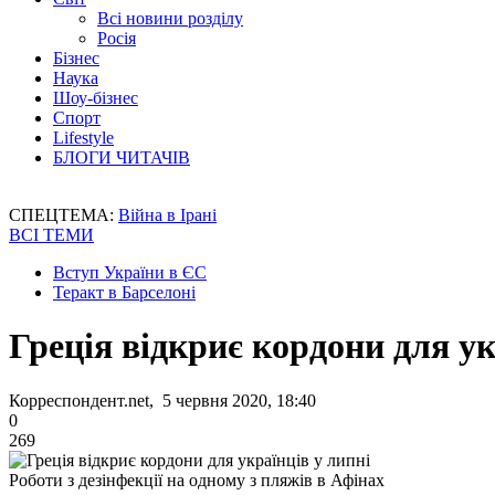
Всі новини розділу
Росія
Бізнес
Наука
Шоу-бізнес
Спорт
Lifestyle
БЛОГИ ЧИТАЧІВ
СПЕЦТЕМА:
Війна в Ірані
ВСІ ТЕМИ
Вступ України в ЄС
Теракт в Барселоні
Греція відкриє кордони для ук
Корреспондент.net, 5 червня 2020, 18:40
0
269
Роботи з дезінфекції на одному з пляжів в Афінах