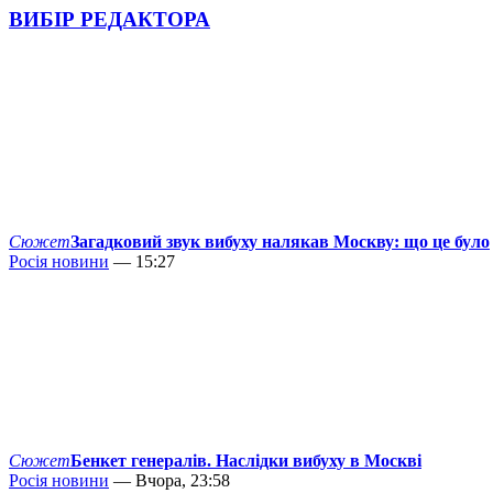
ВИБІР РЕДАКТОРА
Сюжет
Загадковий звук вибуху налякав Москву: що це було
Росія новини
— 15:27
Сюжет
Бенкет генералів. Наслідки вибуху в Москві
Росія новини
— Вчора, 23:58