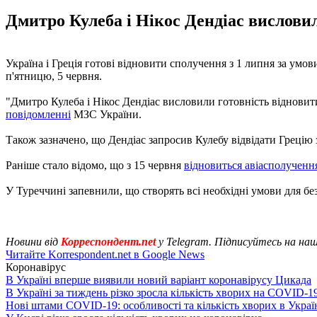
Дмитро Кулеба і Нікос Дендіас висловил
Україна і Греція готові відновити сполучення з 1 липня за умов
п'ятницю, 5 червня.
"Дмитро Кулеба і Нікос Дендіас висловили готовність відновити 
повідомленні
МЗС України.
Також зазначено, що Дендіас запросив Кулебу відвідати Грецію
Раніше стало відомо, що з 15 червня
відновиться авіасполученн
У Туреччині запевнили, що створять всі необхідні умови для бе
Новини від
Корреспондент.net
у Telegram. Підписуйтесь на на
Читайте Korrespondent.net в Google News
Коронавірус
В Україні вперше виявили новий варіант коронавірусу Цикада
В Україні за тиждень різко зросла кількість хворих на COVID-1
Нові штами COVID-19: особливості та кількість хворих в Украї