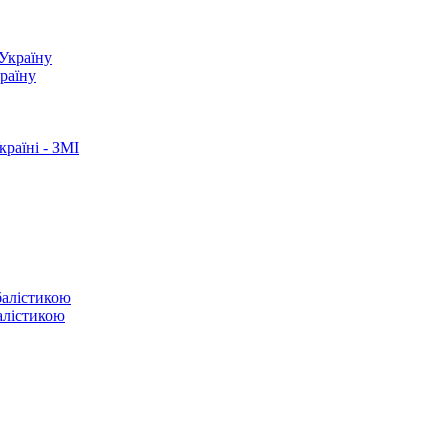
країну
раїні - ЗМІ
балістикою