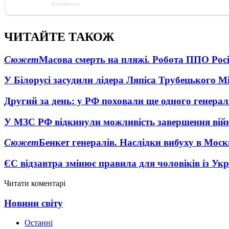
ЧИТАЙТЕ ТАКОЖ
Сюжет
Масова смерть на пляжі. Робота ППО Росі
У Білорусі засудили лідера Ляпіса Трубецького М
Другий за день: у РФ поховали ще одного генерал
У МЗС РФ відкинули можливість завершення вій
Сюжет
Бенкет генералів. Наслідки вибуху в Моск
ЄС відзавтра змінює правила для чоловіків із Ук
Читати коментарі
Новини світу
Останні