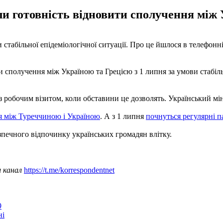
и готовність відновити сполучення між 
и стабільної епідеміологічної ситуації. Про це йшлося в телефонн
сполучення між Україною та Грецією з 1 липня за умови стабільно
 з робочим візитом, коли обставини це дозволять. Український м
я між Туреччиною і Україною
. А з 1 липня
почнуться регулярні п
зпечного відпочинку українських громадян влітку.
ш канал
https://t.me/korrespondentnet
9
ні