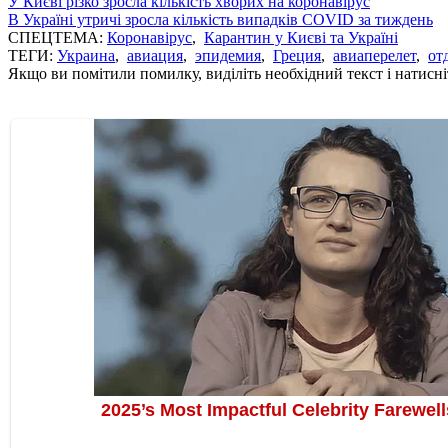
У Києві різко зросла кількість хворих на коронавірус
В Україні утричі зросла кількість випадків COVID за тиждень
СПЕЦТЕМА:
Коронавірус
,
Карантин у Києві та Україні
ТЕГИ:
Украина
,
авиация
,
эпидемия
,
Греция
,
авиаперелет
,
от
Якщо ви помітили помилку, виділіть необхідний текст і натисніт