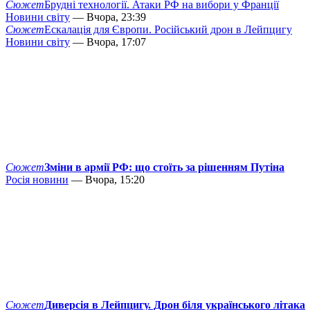
Сюжет
Брудні технології. Атаки РФ на вибори у Франції
Новини світу
— Вчора, 23:39
Сюжет
Ескалація для Європи. Російський дрон в Лейпцигу
Новини світу
— Вчора, 17:07
Сюжет
Зміни в армії РФ: що стоїть за рішенням Путіна
Росія новини
— Вчора, 15:20
Сюжет
Диверсія в Лейпцигу. Дрон біля українського літака