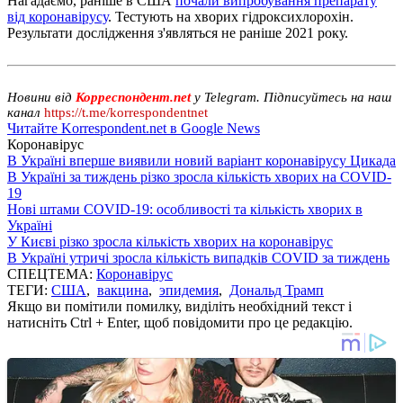
Нагадаємо, раніше в США
почали випробування препарату
від коронавірусу
. Тестують на хворих гідроксихлорохін.
Результати дослідження з'являться не раніше 2021 року.
Новини від
Корреспондент.net
у Telegram. Підписуйтесь на наш
канал
https://t.me/korrespondentnet
Читайте Korrespondent.net в Google News
Коронавірус
В Україні вперше виявили новий варіант коронавірусу Цикада
В Україні за тиждень різко зросла кількість хворих на COVID-
19
Нові штами COVID-19: особливості та кількість хворих в
Україні
У Києві різко зросла кількість хворих на коронавірус
В Україні утричі зросла кількість випадків COVID за тиждень
СПЕЦТЕМА:
Коронавірус
ТЕГИ:
США
,
вакцина
,
эпидемия
,
Дональд Трамп
Якщо ви помітили помилку, виділіть необхідний текст і
натисніть Ctrl + Enter, щоб повідомити про це редакцію.