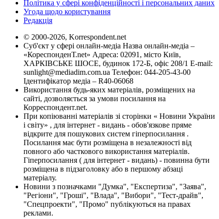
Політика у сфері конфіденційності і персональних даних
Угода щодо користування
Редакція
© 2000-2026, Korrespondent.net
Суб'єкт у сфері онлайн-медіа Назва онлайн-медіа –
«КореспонденТ.net» Адреса: 02091, місто Київ,
ХАРКІВСЬКЕ ШОСЕ, будинок 172-Б, офіс 208/1 E-mail:
sunlight@mediadim.com.ua
Телефон: 044-205-43-00
Ідентифікатор медіа – R40-06068
Використання будь-яких матеріалів, розміщених на
сайті, дозволяється за умови посилання на
Корреспондент.net.
При копіюванні матеріалів зі сторінки « Новини України
і світу» , для інтернет - видань - обов'язкове пряме
відкрите для пошукових систем гіперпосилання .
Посилання має бути розміщена в незалежності від
повного або часткового використання матеріалів.
Гіперпосилання ( для інтернет - видань) - повинна бути
розміщена в підзаголовку або в першому абзаці
матеріалу.
Новини з позначками "Думка", "Експертиза", "Заява",
"Регіони", "Гроші", "Влада", "Вибори", "Тест-драйв",
"Спецпроекти", "Промо" публікуються на правах
реклами.