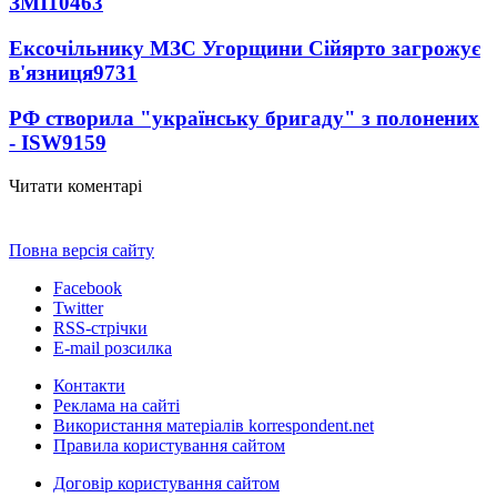
ЗМІ
10463
Ексочільнику МЗС Угорщини Сійярто загрожує
в'язниця
9731
РФ створила "українську бригаду" з полонених
- ISW
9159
Читати коментарі
Повна версія сайту
Facebook
Twitter
RSS-стрічки
E-mail розсилка
Контакти
Реклама на сайті
Використання матеріалів korrespondent.net
Правила користування сайтом
Договір користування сайтом