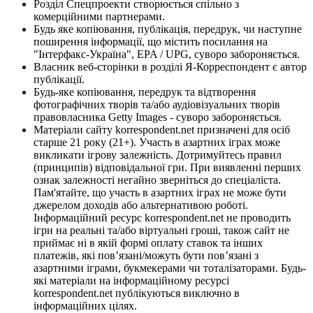
Розділ Спецпроекти створюється спільно з
комерційними партнерами.
Будь яке копіювання, публікація, передрук, чи наступне
поширення інформації, що містить посилання на
"Інтерфакс-Україна", EPA / UPG, суворо забороняється.
Власник веб-сторінки в розділі Я-Корреспондент є автор
публікації.
Будь-яке копіювання, передрук та відтворення
фотографічних творів та/або аудіовізуальних творів
правовласника Getty Images - суворо забороняється.
Матеріали сайту korrespondent.net призначені для осіб
старше 21 року (21+). Участь в азартних іграх може
викликати ігрову залежність. Дотримуйтесь правил
(принципів) відповідальної гри. При виявленні перших
ознак залежності негайно зверніться до спеціаліста.
Пам'ятайте, що участь в азартних іграх не може бути
джерелом доходів або альтернативою роботі.
Інформаційний ресурс korrespondent.net не проводить
ігри на реальні та/або віртуальні гроші, також сайт не
приймає ні в якій формі оплату ставок та інших
платежів, які пов’язані/можуть бути пов’язані з
азартними іграми, букмекерами чи тоталізаторами. Будь-
які матеріали на інформаційному ресурсі
korrespondent.net публікуються виключно в
інформаційних цілях.