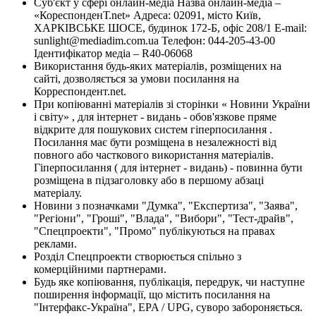
Суб'єкт у сфері онлайн-медіа Назва онлайн-медіа –
«КореспонденТ.net» Адреса: 02091, місто Київ,
ХАРКІВСЬКЕ ШОСЕ, будинок 172-Б, офіс 208/1 E-mail:
sunlight@mediadim.com.ua
Телефон: 044-205-43-00
Ідентифікатор медіа – R40-06068
Використання будь-яких матеріалів, розміщених на
сайті, дозволяється за умови посилання на
Корреспондент.net.
При копіюванні матеріалів зі сторінки « Новини України
і світу» , для інтернет - видань - обов'язкове пряме
відкрите для пошукових систем гіперпосилання .
Посилання має бути розміщена в незалежності від
повного або часткового використання матеріалів.
Гіперпосилання ( для інтернет - видань) - повинна бути
розміщена в підзаголовку або в першому абзаці
матеріалу.
Новини з позначками "Думка", "Експертиза", "Заява",
"Регіони", "Гроші", "Влада", "Вибори", "Тест-драйв",
"Спецпроекти", "Промо" публікуються на правах
реклами.
Розділ Спецпроекти створюється спільно з
комерційними партнерами.
Будь яке копіювання, публікація, передрук, чи наступне
поширення інформації, що містить посилання на
"Інтерфакс-Україна", EPA / UPG, суворо забороняється.