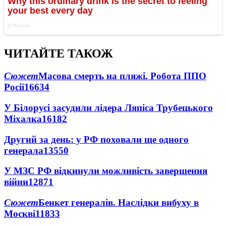
ЧИТАЙТЕ ТАКОЖ
Сюжет
Масова смерть на пляжі. Робота ППО
Росії
16634
У Білорусі засудили лідера Ляпіса Трубецького
Міхалка
16182
Другий за день: у РФ поховали ще одного
генерала
13550
У МЗС РФ відкинули можливість завершення
війни
12871
Сюжет
Бенкет генералів. Наслідки вибуху в
Москві
11833