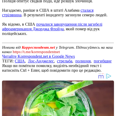
Поліція опитує свідків події, йде розшук злочинця.
Нагадаємо, раніше в США в штаті Алабама
сталася
стрілянина
. В результаті інциденту загинули семеро людей.
Як відомо, в США
почалися заворушення після загибелі
афроамериканця Джорджа Флойда
, який помер від рук
поліцейських.
Новини від
Корреспондент.net
у Telegram. Підписуйтесь на наш
канал
https://t.me/korrespondentnet
Читайте Korrespondent.net в Google News
ТЕГИ:
США
,
Лос-Анджелес
,
стрельба
,
полиция
,
погибшие
Якщо ви помітили помилку, виділіть необхідний текст і
натисніть Ctrl + Enter, щоб повідомити про це редакцію.