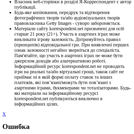
Власник веб-сторінки в розділі Я-Корреспондент є автор
публікації.
Будь-яке копіювання, передрук та відтворення
фотографічних творів та/або аудіовізуальних творів
правовласника Getty Images - суворо забороняється.
Матеріали сайту korrespondent.net призначені для осіб
старше 21 року (21+). Участь в азартних іграх може
викликати ігрову залежність. Дотримуйтесь правил
(принципів) відповідальної гри. При виявленні перших
ознак залежності негайно зверніться до спеціаліста.
Пам'ятайте, що участь в азартних іграх не може бути
джерелом доходів або альтернативою роботі.
Інформаційний ресурс korrespondent.net не проводить
ігри на реальні та/або віртуальні гроші, також сайт не
приймає ні в якій формі оплату ставок та інших
платежів, які пов’язані/можуть бути пов’язані з
азартними іграми, букмекерами чи тоталізаторами. Будь-
які матеріали на інформаційному ресурсі
korrespondent.net публікуються виключно в
інформаційних цілях.
X
Ошибка