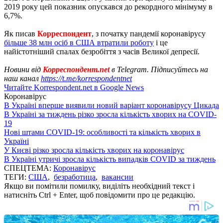
2019 року цей показник опускався до рекордного мінімуму в
6,7%.
Як писав
Корреспондент
, з початку пандемії коронавірусу
більше 38 млн осіб в США втратили роботу
і це
найістотніший спалах безробіття з часів Великої депресії.
Новини від
Корреспондент.net
в Telegram. Підписуйтесь на
наш канал
https://t.me/korrespondentnet
Читайте Korrespondent.net в Google News
Коронавірус
В Україні вперше виявили новий варіант коронавірусу Цикада
В Україні за тиждень різко зросла кількість хворих на COVID-
19
Нові штами COVID-19: особливості та кількість хворих в
Україні
У Києві різко зросла кількість хворих на коронавірус
В Україні утричі зросла кількість випадків COVID за тиждень
СПЕЦТЕМА:
Коронавірус
ТЕГИ:
США
,
безработица
,
вакансии
Якщо ви помітили помилку, виділіть необхідний текст і
натисніть Ctrl + Enter, щоб повідомити про це редакцію.