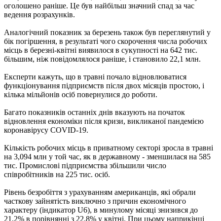
оголошено раніше. Це був найбільш значний спад за час
ведення розрахунків.
Аналогічний показник за березень також був переглянутий у
бік погіршення, в результаті чого скорочення числа робочих
місць в березні-квітні виявилося в сукупності на 642 тис.
більшим, ніж повідомлялося раніше, і становило 22,1 млн.
Експерти кажуть, що в травні почало відновлюватися
функціонування підприємств після двох місяців простою, і
кілька мільйонів осіб повернулися до роботи.
Багато показників останніх днів вказують на початок
відновлення економіки після кризи, викликаної пандемією
коронавірусу COVID-19.
Кількість робочих місць в приватному секторі зросла в травні
на 3,094 млн у той час, як в державному - зменшилася на 585
тис. Промислові підприємства збільшили число
співробітників на 225 тис. осіб.
Рівень безробіття з урахуванням американців, які обрали
часткову зайнятість виключно з причин економічного
характеру (індикатор U6), в минулому місяці знизився до
21,2% в порівнянні з 22,8% у квітні. При цьому наприкінці