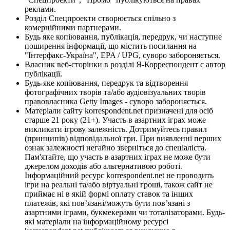
реклами.
Розділ Спецпроекти створюється спільно з
комерційними партнерами.
Будь яке копіювання, публікація, передрук, чи наступне
поширення інформації, що містить посилання на
"Інтерфакс-Україна", EPA / UPG, суворо забороняється.
Власник веб-сторінки в розділі Я-Корреспондент є автор
публікації.
Будь-яке копіювання, передрук та відтворення
фотографічних творів та/або аудіовізуальних творів
правовласника Getty Images - суворо забороняється.
Матеріали сайту korrespondent.net призначені для осіб
старше 21 року (21+). Участь в азартних іграх може
викликати ігрову залежність. Дотримуйтесь правил
(принципів) відповідальної гри. При виявленні перших
ознак залежності негайно зверніться до спеціаліста.
Пам'ятайте, що участь в азартних іграх не може бути
джерелом доходів або альтернативою роботі.
Інформаційний ресурс korrespondent.net не проводить
ігри на реальні та/або віртуальні гроші, також сайт не
приймає ні в якій формі оплату ставок та інших
платежів, які пов’язані/можуть бути пов’язані з
азартними іграми, букмекерами чи тоталізаторами. Будь-
які матеріали на інформаційному ресурсі