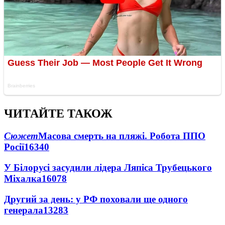
ЧИТАЙТЕ ТАКОЖ
Сюжет
Масова смерть на пляжі. Робота ППО
Росії
16340
У Білорусі засудили лідера Ляпіса Трубецького
Міхалка
16078
Другий за день: у РФ поховали ще одного
генерала
13283