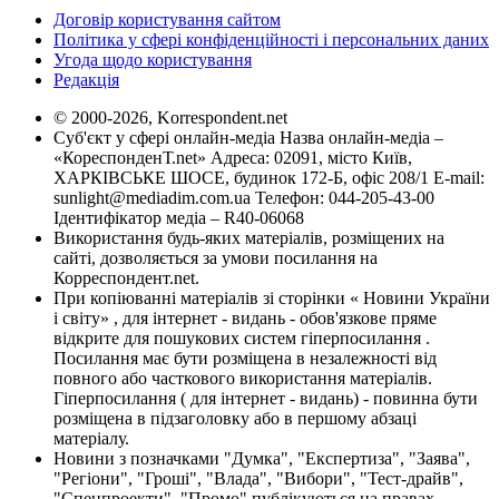
Договір користування сайтом
Політика у сфері конфіденційності і персональних даних
Угода щодо користування
Редакція
© 2000-2026, Korrespondent.net
Суб'єкт у сфері онлайн-медіа Назва онлайн-медіа –
«КореспонденТ.net» Адреса: 02091, місто Київ,
ХАРКІВСЬКЕ ШОСЕ, будинок 172-Б, офіс 208/1 E-mail:
sunlight@mediadim.com.ua
Телефон: 044-205-43-00
Ідентифікатор медіа – R40-06068
Використання будь-яких матеріалів, розміщених на
сайті, дозволяється за умови посилання на
Корреспондент.net.
При копіюванні матеріалів зі сторінки « Новини України
і світу» , для інтернет - видань - обов'язкове пряме
відкрите для пошукових систем гіперпосилання .
Посилання має бути розміщена в незалежності від
повного або часткового використання матеріалів.
Гіперпосилання ( для інтернет - видань) - повинна бути
розміщена в підзаголовку або в першому абзаці
матеріалу.
Новини з позначками "Думка", "Експертиза", "Заява",
"Регіони", "Гроші", "Влада", "Вибори", "Тест-драйв",
"Спецпроекти", "Промо" публікуються на правах